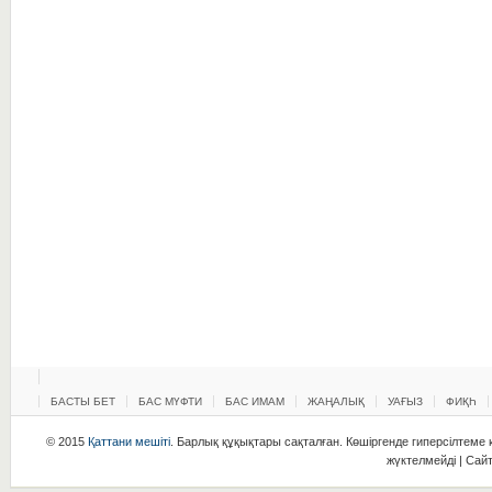
БАСТЫ БЕТ
БАС МҮФТИ
БАС ИМАМ
ЖАҢАЛЫҚ
УАҒЫЗ
ФИҚҺ
© 2015
Қаттани мешіті
. Барлық құқықтары сақталған. Көшіргенде гиперсілтеме қ
жүктелмейді | Сай