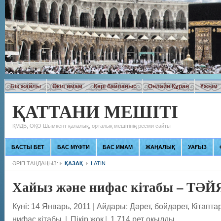
Біз жайлы
Өкіл имам
Кері байланыс
Онлайн Құран
Ұжым
ҚАТТАНИ МЕШІТІ
ҚМДБ, ОҚО Шымкент қалалық, орталық мешітінің ресми сайты
БАСТЫ БЕТ
БАС МҮФТИ
БАС ИМАМ
ЖАҢАЛЫҚ
УАҒЫЗ
ӘРІП ТАҢДАҢЫЗ:
ҚАЗАҚ
LATIN
Хайыз және нифас кітабы – Т
Күні: 14 Январь, 2011
|
Айдары:
Дәрет, бойдәрет
,
Кітапта
нифас кітабы
|
Пікір жоқ
|
1 714 рет оқылды