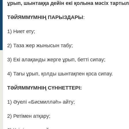
ұрып, шынтаққа дейін екі қолына мәсіх тарты
ТӘЙЯММҮМНІҢ ПАРЫЗДАРЫ
:
1) Ниет ету;
2) Таза жер жынысын табу;
3) Екі алақанды жерге ұрып, бетті сипау;
4) Тағы ұрып, қолды шынтақпен қоса сипау.
ТӘЙЯММҮМНІҢ СҮННЕТТЕРІ:
1) Әуелі «Бисмилләһ» айту;
2) Ретімен атқару;