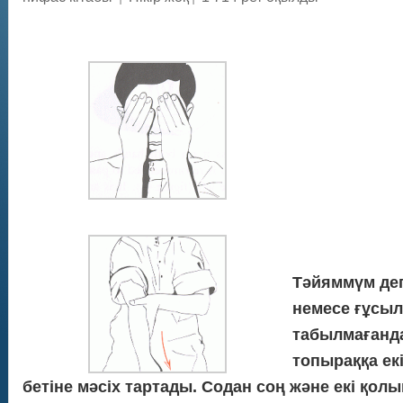
Тәйяммүм дег
немесе ғұсыл 
табылмағанда,
топыраққа екі
бетіне мәсіх тартады. Содан соң және екі қол