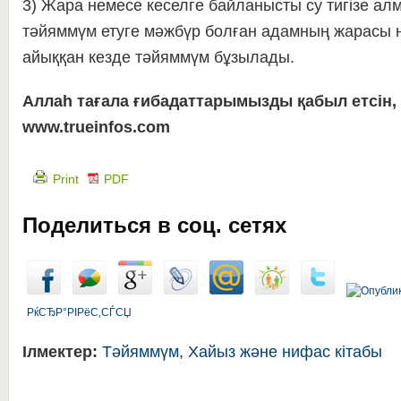
3) Жара немесе кеселге байланысты су тигізе ал
тәйяммүм етуге мәжбүр болған адамның жарасы н
айыққан кезде тәйяммүм бұзылады.
Аллаһ тағала ғибадаттарымызды қабыл етсін,
www.trueinfos.com
Print
PDF
Поделиться в соц. сетях
РќСЂР°РІРёС‚СЃСЏ
Ілмектер:
Тәйяммүм
,
Хайыз және нифас кітабы