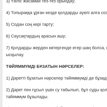
3) Үзіліс жасамай тез-тез орындау;
4) Топыраққа ұрған кезде қолдарды әуелі алға соз
5) Содан соң кері тарту;
6) Саусақтардың арасын ашу;
7) Қолдарды жерден көтергенде егер шаң болса, 
ысқылау.
ТӘЙЯММҮМДІ БҰЗАТЫН НӘРСЕЛЕР:
1) Дәретті бұзатын нәрселер тәйяммүмді де бұзад
2) Дәрет пен ғұсыл үшін су табылып, бұл суды қо
тәйяммүм бұзылады.