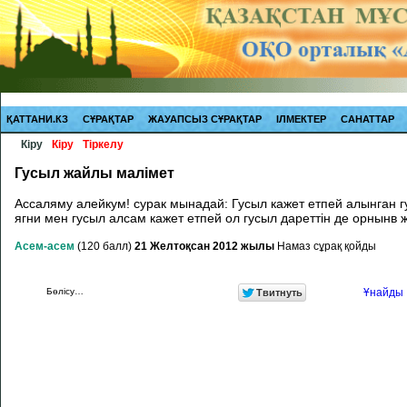
ҚАТТАНИ.КЗ
СҰРАҚТАР
ЖАУАПСЫЗ СҰРАҚТАР
ІЛМЕКТЕР
САНАТТАР
Кіру
Кіру
Тіркелу
Гусыл жайлы малімет
Ассаляму алейкум! сурак мынадай: Гусыл кажет етпей алынган 
ягни мен гусыл алсам кажет етпей ол гусыл дареттін де орнынв 
Асем-асем
(
120
балл)
21 Желтоқсан 2012 жылы
Намаз
сұрақ қойды
Бөлісу…
Ұнайды