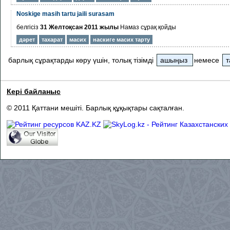
Noskige masih tartu jaili surasam
белгісіз
31 Желтоқсан 2011 жылы
Намаз
сұрақ қойды
дәрет
тахарат
масих
наскиге масих тарту
барлық сұрақтарды көру үшін, толық тізімді
ашыңыз
немесе
т
Кері байланыс
© 2011 Қаттани мешіті. Барлық құқықтары сақталған.