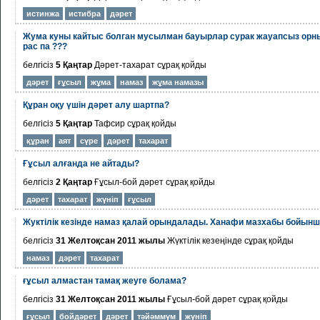
истинжа
истибра
дәрет
Жума куны кайтыс болган мусылман бауырлар сурак жауапсыз орн
рас па ???
белгісіз
5 Қаңтар
Дәрет-тахарат
сұрақ қойды
дәрет
ғұсыл
жұма
намаз
жұма намазы
Құран оқу үшін дәрет алу шартпа?
белгісіз
5 Қаңтар
Тафсир
сұрақ қойды
құран
аят
сүре
дәрет
тахарат
Ғұсыл алғанда не айтады?
белгісіз
2 Қаңтар
Ғұсыл-бой дәрет
сұрақ қойды
дәрет
тахарат
жүніп
ғұсыл
Жуктілік кезінде намаз қалай орындалады. Ханафи мазхабы бойынша
белгісіз
31 Желтоқсан 2011 жылы
Жүктілік кезеңінде
сұрақ қойды
намаз
дәрет
тахарат
ғұсыл алмастан тамақ жеуге болама?
белгісіз
31 Желтоқсан 2011 жылы
Ғұсыл-бой дәрет
сұрақ қойды
ғұсыл
бойдәрет
дәрет
тәйәммүм
жүніп