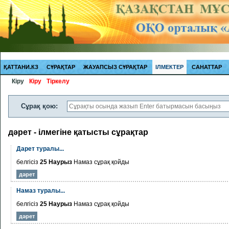
ҚАТТАНИ.КЗ
СҰРАҚТАР
ЖАУАПСЫЗ СҰРАҚТАР
ІЛМЕКТЕР
САНАТТАР
Кіру
Кіру
Тіркелу
Сұрақ қою:
дәрет - ілмегіне қатысты сұрақтар
Дарет туралы...
белгісіз
25 Наурыз
Намаз
сұрақ қойды
дәрет
Намаз туралы...
белгісіз
25 Наурыз
Намаз
сұрақ қойды
дәрет