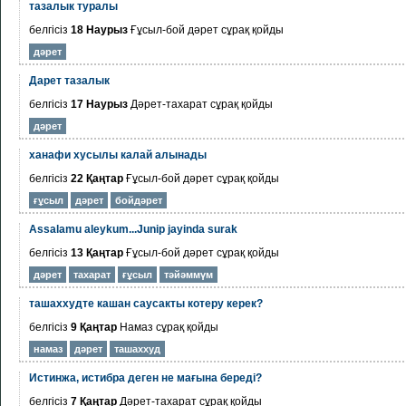
тазалык туралы
белгісіз
18 Наурыз
Ғұсыл-бой дәрет
сұрақ қойды
дәрет
Дарет тазалык
белгісіз
17 Наурыз
Дәрет-тахарат
сұрақ қойды
дәрет
ханафи хусылы калай алынады
белгісіз
22 Қаңтар
Ғұсыл-бой дәрет
сұрақ қойды
ғұсыл
дәрет
бойдәрет
Assalamu aleykum...Junip jayinda surak
белгісіз
13 Қаңтар
Ғұсыл-бой дәрет
сұрақ қойды
дәрет
тахарат
ғұсыл
тәйәммүм
ташаххудте кашан саусакты котеру керек?
белгісіз
9 Қаңтар
Намаз
сұрақ қойды
намаз
дәрет
ташаххуд
Истинжа, истибра деген не мағына береді?
белгісіз
7 Қаңтар
Дәрет-тахарат
сұрақ қойды