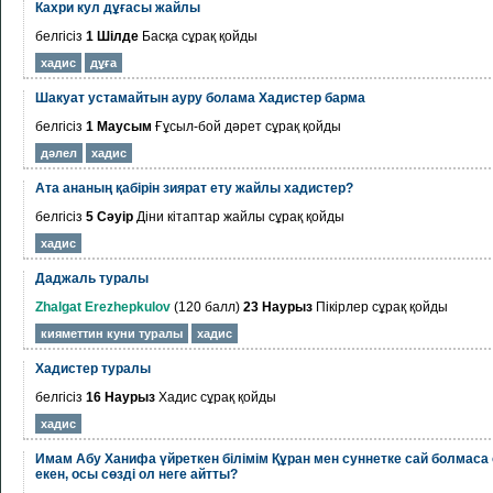
Кахри кул дұғасы жайлы
белгісіз
1 Шілде
Басқа
сұрақ қойды
хадис
дұға
Шакуат устамайтын ауру болама Хадистер барма
белгісіз
1 Маусым
Ғұсыл-бой дәрет
сұрақ қойды
дәлел
хадис
Ата ананың қабірін зиярат ету жайлы хадистер?
белгісіз
5 Сәуір
Діни кітаптар жайлы
сұрақ қойды
хадис
Даджаль туралы
Zhalgat Erezhepkulov
(
120
балл)
23 Наурыз
Пікірлер
сұрақ қойды
кияметтин куни туралы
хадис
Хадистер туралы
белгісіз
16 Наурыз
Хадис
сұрақ қойды
хадис
Имам Абу Ханифа үйреткен білімім Құран мен суннетке сай болмаса 
екен, осы сөзді ол неге айтты?