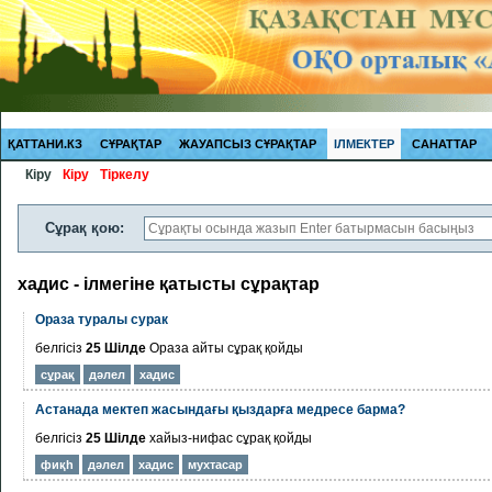
ҚАТТАНИ.КЗ
СҰРАҚТАР
ЖАУАПСЫЗ СҰРАҚТАР
ІЛМЕКТЕР
САНАТТАР
Кіру
Кіру
Тіркелу
Сұрақ қою:
хадис - ілмегіне қатысты сұрақтар
Ораза туралы сурак
белгісіз
25 Шілде
Ораза айты
сұрақ қойды
сұрақ
дәлел
хадис
Aстанада мектеп жасындағы қыздарға медресе барма?
белгісіз
25 Шілде
хайыз-нифас
сұрақ қойды
фиқһ
дәлел
хадис
мухтасар