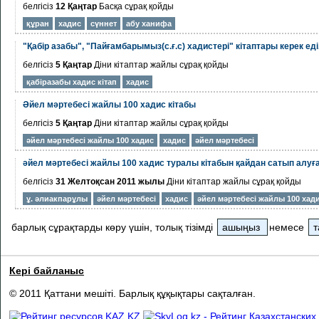
белгісіз
12 Қаңтар
Басқа
сұрақ қойды
құран
хадис
сүннет
абу ханифа
"Қабір азабы", "Пайғамбарымыз(с.ғ.с) хадистері" кітаптары керек еді
белгісіз
5 Қаңтар
Діни кітаптар жайлы
сұрақ қойды
қабіразабы хадис кітап
хадис
Әйел мәртебесі жайлы 100 хадис кітабы
белгісіз
5 Қаңтар
Діни кітаптар жайлы
сұрақ қойды
әйел мәртебесі жайлы 100 хадис
хадис
әйел мәртебесі
әйел мәртебесі жайлы 100 хадис туралы кітабын қайдан сатып алуғ
белгісіз
31 Желтоқсан 2011 жылы
Діни кітаптар жайлы
сұрақ қойды
ұ. әлиакпарұлы
әйел мәртебесі
хадис
әйел мәртебесі жайлы 100 хад
барлық сұрақтарды көру үшін, толық тізімді
ашыңыз
немесе
т
Кері байланыс
© 2011 Қаттани мешіті. Барлық құқықтары сақталған.