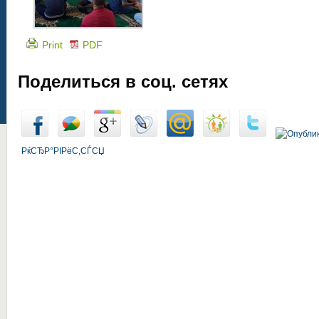
Print
PDF
Поделиться в соц. сетях
РќСЂР°РІРёС‚СЃСЏ