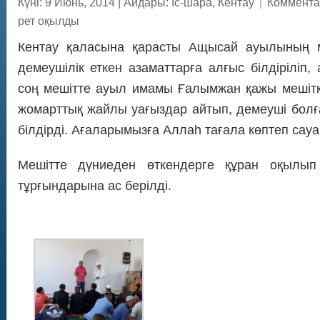
Күні: 9 Июнь, 2014
|
Айдары:
Іс-шара
,
Кентау
|
Коммента
рет оқылды
Кентау қаласына қарасты Ащысай ауылының 
демеушілік еткен азаматтарға алғыс білдіріліп
соң мешітте ауыл имамы Ғалымжан қажы мешітк
жомарттық жайлы уағыздар айтып, демеуші болғ
білдірді. Ағаларымызға Аллаһ тағала көптеп сау
Мешітте дүниеден өткендерге құран оқылып
тұрғындарына ас берілді.