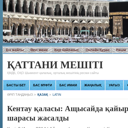
Біз жайлы
Өкіл имам
Кері байланыс
Онлайн Құран
Ұжым
ҚАТТАНИ МЕШІТІ
ҚМДБ, ОҚО Шымкент қалалық, орталық мешітінің ресми сайты
БАСТЫ БЕТ
БАС МҮФТИ
БАС ИМАМ
ЖАҢАЛЫҚ
УАҒЫЗ
ӘРІП ТАҢДАҢЫЗ:
ҚАЗАҚ
LATIN
Кентау қаласы: Ащысайда қайы
шарасы жасалды