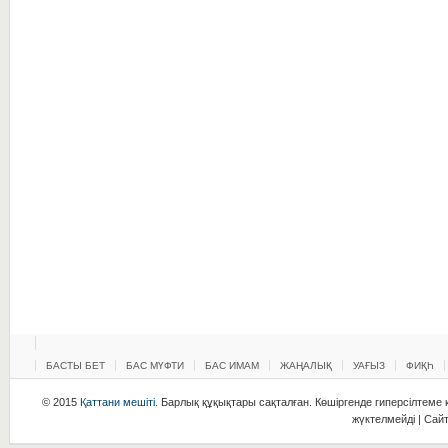
БАСТЫ БЕТ
БАС МҮФТИ
БАС ИМАМ
ЖАҢАЛЫҚ
УАҒЫЗ
ФИҚҺ
© 2015
Қаттани мешіті
. Барлық құқықтары сақталған. Көшіргенде гиперсілтеме қ
жүктелмейді | Сай