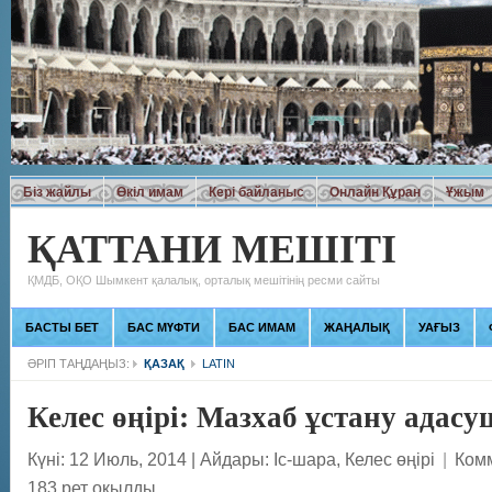
Біз жайлы
Өкіл имам
Кері байланыс
Онлайн Құран
Ұжым
ҚАТТАНИ МЕШІТІ
ҚМДБ, ОҚО Шымкент қалалық, орталық мешітінің ресми сайты
БАСТЫ БЕТ
БАС МҮФТИ
БАС ИМАМ
ЖАҢАЛЫҚ
УАҒЫЗ
ӘРІП ТАҢДАҢЫЗ:
ҚАЗАҚ
LATIN
Келес өңірі: Мазхаб ұстану адас
Күні: 12 Июль, 2014
|
Айдары:
Іс-шара
,
Келес өңірі
|
Ком
183 рет оқылды