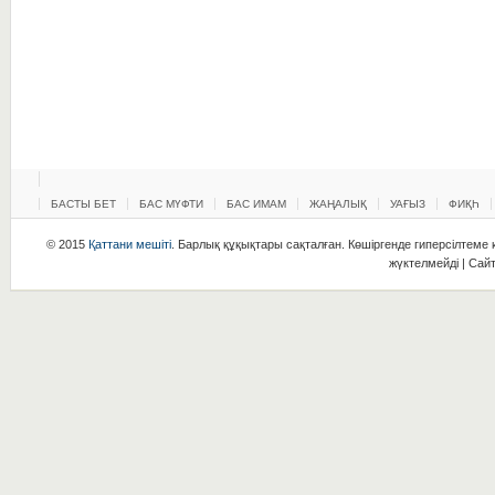
БАСТЫ БЕТ
БАС МҮФТИ
БАС ИМАМ
ЖАҢАЛЫҚ
УАҒЫЗ
ФИҚҺ
© 2015
Қаттани мешіті
. Барлық құқықтары сақталған. Көшіргенде гиперсілтеме қ
жүктелмейді | Сай