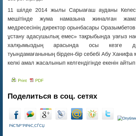
11 шілде 2014 жылы Сарыағаш ауданы Келес
мешітінде жума намазына жиналған жама
медресесінің директор орынбасары Оразымбето
ұстану адасушылық емес» тақрыбында уағыз нас
халқымыздың арасында осы кезге дейі
туындамағанының бірден-бір себебі Абу Ханифа 
келкі амал жасалынып келгендігінде екенін айтып 
Print
PDF
Поделиться в соц. сетях
РќСЂР°РІРёС‚СЃСЏ