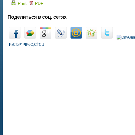
Print
PDF
Поделиться в соц. сетях
РќСЂР°РІРёС‚СЃСЏ