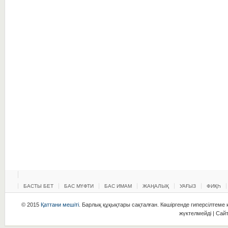
БАСТЫ БЕТ
БАС МҮФТИ
БАС ИМАМ
ЖАҢАЛЫҚ
УАҒЫЗ
ФИҚҺ
© 2015
Қаттани мешіті
. Барлық құқықтары сақталған. Көшіргенде гиперсілтеме қ
жүктелмейді | Сай