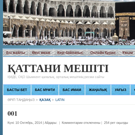
Біз жайлы
Өкіл имам
Кері байланыс
Онлайн Құран
Ұжым
ҚАТТАНИ МЕШІТІ
ҚМДБ, ОҚО Шымкент қалалық, орталық мешітінің ресми сайты
БАСТЫ БЕТ
БАС МҮФТИ
БАС ИМАМ
ЖАҢАЛЫҚ
УАҒЫЗ
ӘРІП ТАҢДАҢЫЗ:
ҚАЗАҚ
LATIN
001
Күні: 10 Октябрь, 2014
|
Айдары:
|
Комментарии отключены
|
254 рет оқылды