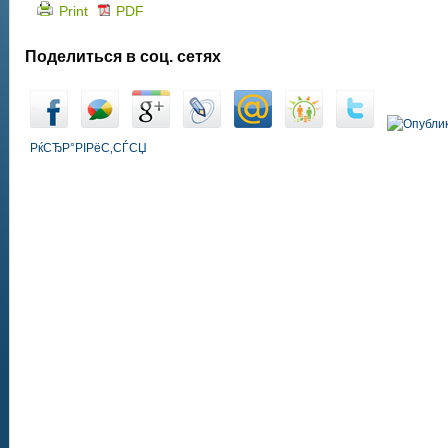
Print
PDF
Поделиться в соц. сетях
РќСЂР°РІРёС‚СЃСЏ