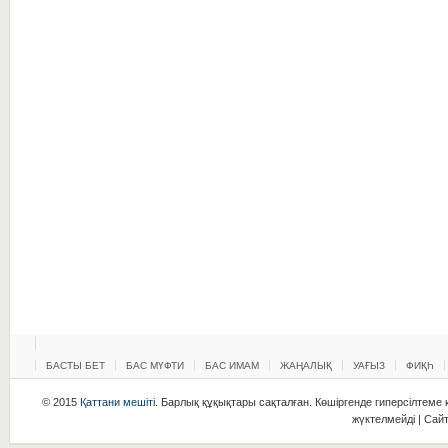
БАСТЫ БЕТ
БАС МҮФТИ
БАС ИМАМ
ЖАҢАЛЫҚ
УАҒЫЗ
ФИҚҺ
© 2015
Қаттани мешіті
. Барлық құқықтары сақталған. Көшіргенде гиперсілтеме қ
жүктелмейді | Сай