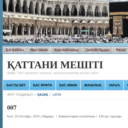
Біз жайлы
Өкіл имам
Кері байланыс
Онлайн Құран
Ұжым
ҚАТТАНИ МЕШІТІ
ҚМДБ, ОҚО Шымкент қалалық, орталық мешітінің ресми сайты
БАСТЫ БЕТ
БАС МҮФТИ
БАС ИМАМ
ЖАҢАЛЫҚ
УАҒЫЗ
ӘРІП ТАҢДАҢЫЗ:
ҚАЗАҚ
LATIN
007
Күні: 10 Октябрь, 2014
|
Айдары:
|
Комментарии отключены
|
140 рет оқылды