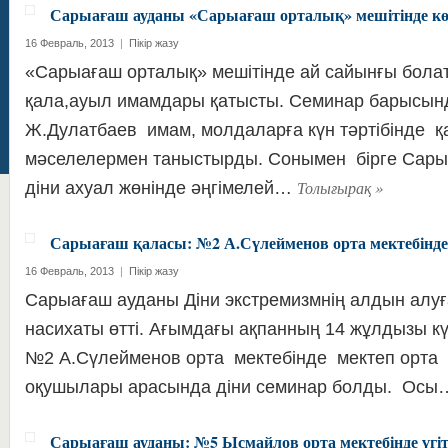
Сарыағаш ауданы «Сарыағаш орталық» мешітінде көш
16 Февраль, 2013
|
Пікір жазу
«Сарыағаш орталық» мешітінде ай сайынғы бола
қала,ауыл имамдары қатысты. Семинар барысын
Ж.Дулатбаев имам, молдаларға күн тәртібінде 
мәселелермен таныстырды. Сонымен бірге Сар
Толығырақ
»
діни ахуал жөнінде әңгімелей…
Сарыағаш қаласы: №2 А.Сүлейменов орта мектебінде
16 Февраль, 2013
|
Пікір жазу
Сарыағаш ауданы Діни экстремизмнің алдын алуға
насихаты өтті. Ағымдағы ақпанның 14 жұлдызы к
№2 А.Сүлейменов орта мектебінде мектеп орта 
оқушылары арасында діни семинар болды. Ос
Сарыағаш ауданы: №5 Ысмайлов орта мектебінде үгіт 