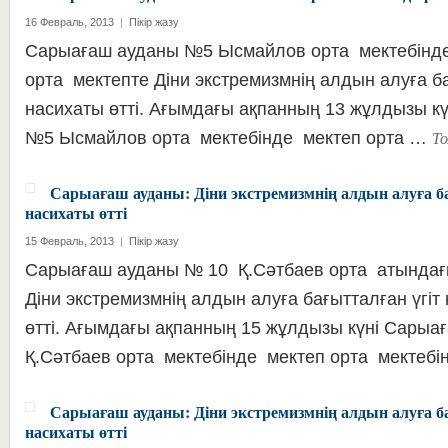
16 Февраль, 2013
|
Пікір жазу
Сарыағаш ауданы №5 Ысмайлов орта мектебінд
орта мектепте Діни экстремизмнің алдын алуға ба
насихаты өтті. Ағымдағы ақпанның 13 жұлдызы к
Т
№5 Ысмайлов орта мектебінде мектеп орта …
Сарыағаш ауданы: Діни экстремизмнің алдын алуға ба
насихаты өтті
15 Февраль, 2013
|
Пікір жазу
Сарыағаш ауданы № 10 Қ.Сәтбаев орта атындағ
Діни экстремизмнің алдын алуға бағытталған үгіт
өтті. Ағымдағы ақпанның 15 жұлдызы күні Сары
Қ.Сәтбаев орта мектебінде мектеп орта мектеб
Сарыағаш ауданы: Діни экстремизмнің алдын алуға ба
насихаты өтті