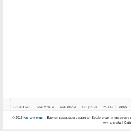
БАСТЫ БЕТ
БАС МҮФТИ
БАС ИМАМ
ЖАҢАЛЫҚ
УАҒЫЗ
ФИҚҺ
© 2015
Қаттани мешіті
. Барлық құқықтары сақталған. Көшіргенде гиперсілтеме қ
жүктелмейді | Сай