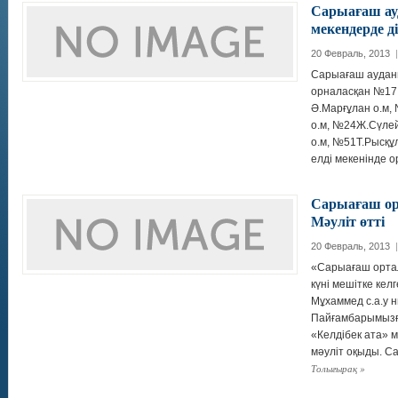
Сарыағаш ау
мекендерде д
20 Февраль, 2013
|
Сарыағаш ауданы
орналасқан №17
Ә.Марғұлан о.м,
о.м, №24Ж.Сүле
о.м, №51Т.Рысқұ
елді мекенінде 
Сарыағаш ор
Мәуліт өтті
20 Февраль, 2013
|
«Сарыағаш ортал
күні мешітке ке
Мұхаммед с.а.у 
Пайғамбарымызға
«Келдібек ата» 
мәуліт оқыды. С
Толығырақ
»