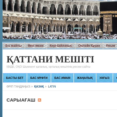
Біз жайлы
Өкіл имам
Кері байланыс
Онлайн Құран
Ұжым
ҚАТТАНИ МЕШІТІ
ҚМДБ, ОҚО Шымкент қалалық, орталық мешітінің ресми сайты
БАСТЫ БЕТ
БАС МҮФТИ
БАС ИМАМ
ЖАҢАЛЫҚ
УАҒЫЗ
ӘРІП ТАҢДАҢЫЗ:
ҚАЗАҚ
LATIN
САРЫАҒАШ