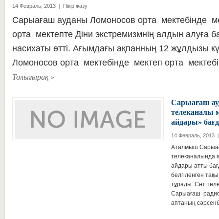
14 Февраль, 2013
|
Пікір жазу
Сарыағаш ауданы Ломоносов орта мектебінде м
орта мектепте Діни экстремизмнің алдын алуға ба
насихаты өтті. Ағымдағы ақпанның 12 жұлдызы к
Ломоносов орта мектебінде мектеп орта мектеб
Толығырақ
»
Сарыағаш ау
телеканалы 
айдары» бағд
14 Февраль, 2013
|
Аталмыш Сарыағ
телеканалында ә
айдары атты бағ
белгіленген тақ
тұрады. Сәт те
Сарыағаш радио
аптаның сәрсен