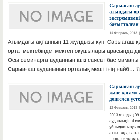
Сарыағаш ау
атындағы орт
экстремизмні
бағытталған 
14 Февраль, 2013
|
Ағымдағы ақпанның 11 жұлдызы күні Сарыағаш қ
орта мектебінде мектеп оқушылары арасында ді
Осы семинарға ауданның ішкі саясат бас маманы
Т
Сарыағаш ауданының орталық мешітінің найб…
Сарыағаш ауд
және қоғам»
дөңгелек үсте
12 Февраль, 2013
|
2013 жылдың 09 
аудандық ішкі са
ұйымдастыруымен
атты тақырыпта
дөңгелек үстел ө