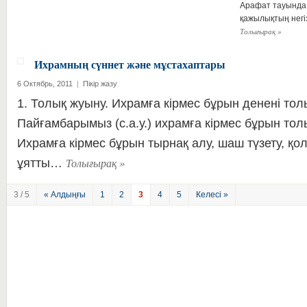
Арафат тауында б
қажылықтың негі
Толығырақ
»
Ихрамның сүннет және мұстахаптары
6 Октябрь, 2011
|
Пікір жазу
1. Толық жуыну. Ихрамға кірмес бұрын денені толы
Пайғамбарымыз (с.а.у.) ихрамға кірмес бұрын тол
Ихрамға кірмес бұрын тырнақ алу, шаш түзету, қо
Толығырақ
»
ұятты…
3 / 5
« Алдыңғы
1
2
3
4
5
Келесі »