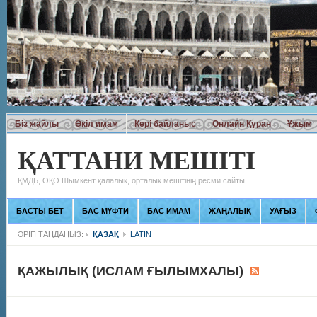
Біз жайлы
Өкіл имам
Кері байланыс
Онлайн Құран
Ұжым
ҚАТТАНИ МЕШІТІ
ҚМДБ, ОҚО Шымкент қалалық, орталық мешітінің ресми сайты
БАСТЫ БЕТ
БАС МҮФТИ
БАС ИМАМ
ЖАҢАЛЫҚ
УАҒЫЗ
ӘРІП ТАҢДАҢЫЗ:
ҚАЗАҚ
LATIN
ҚАЖЫЛЫҚ (ИСЛАМ ҒЫЛЫМХАЛЫ)