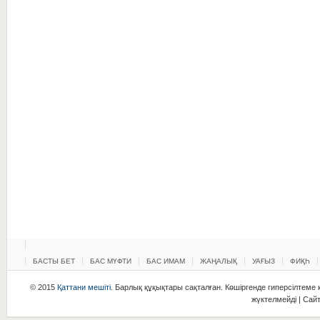
БАСТЫ БЕТ
БАС МҮФТИ
БАС ИМАМ
ЖАҢАЛЫҚ
УАҒЫЗ
ФИҚҺ
© 2015
Қаттани мешіті
. Барлық құқықтары сақталған. Көшіргенде гиперсілтеме қ
жүктелмейді | Сай