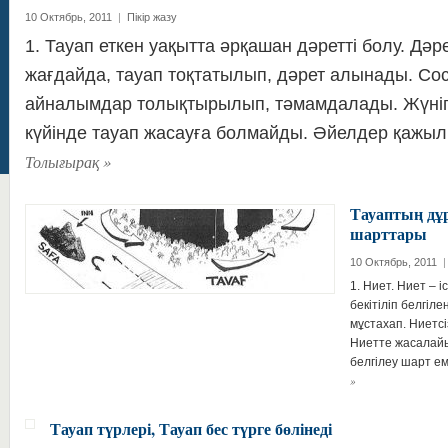
10 Октябрь, 2011
|
Пікір жазу
1. Тауап еткен уақытта әрқашан дәретті болу. Дәр
жағдайда, тауап тоқтатылып, дәрет алынады. Со
айналымдар толықтырылып, тәмамдалады. Жүніп
күйінде тауап жасауға болмайды. Әйелдер қажы
Толығырақ
»
Тауаптың д
шарттары
10 Октябрь, 2011
|
1. Ниет. Ниет – 
бекітіліп белгіле
мұстахап. Ниетсі
Ниетте жасалайы
белгілеу шарт е
»
Тауап түрлері, Тауап бес түрге бөлінеді