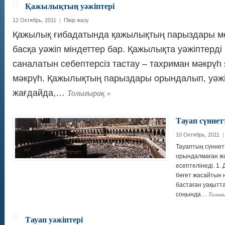
Қажылықтың уәжіптері
12 Октябрь, 2011
|
Пікір жазу
Қажылық ғибадатында қажылықтың парыздары м
басқа уәжіп міндеттер бар. Қажылықта уәжіптерді 
саналатын себептерсіз тастау – тахриман мәкрүһ 
мәкрүһ. Қажылықтың парыздары орындалып, уәжіп
Толығырақ
»
жағдайда,…
Тауап сүннет
10 Октябрь, 2011
|
Тауаптың сүннетт
орындалмаған жа
есептелінеді. 1.
бөгет жасайтын н
бастаған уақытт
Толығ
соңында…
Тауап уәжіптері