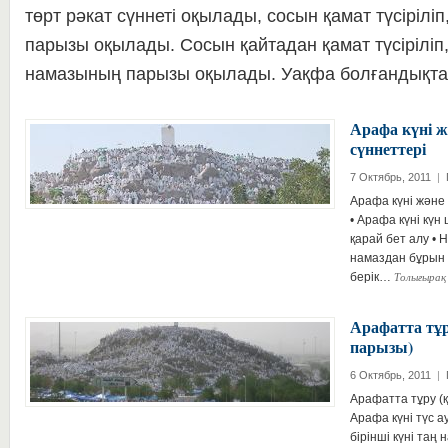
төрт рәкат сүннеті оқылады, сосын қамат түсірілі
парызы оқылады. Сосын қайтадан қамат түсіріліп
намазының парызы оқылады. Уақфа болғандықт
Арафа күні 
сүннеттері
7 Октябрь, 2011
|
Арафа күні және
• Арафа күні күн
қарай бет алу • 
намаздан бұрын 
Толығыра
берік…
Арафатта тұ
парызы)
6 Октябрь, 2011
|
Арафатта тұру (
Арафа күні түс а
бірінші күні таң