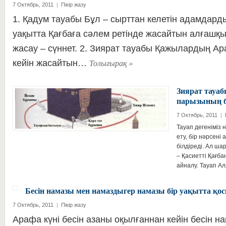
7 Октябрь, 2011
|
Пікір жазу
1. Қадум тауабы Бұл – сырттан келетін адамдард
уақытта Қағбаға сәлем ретінде жасайтын алғашқы
жасау – сүннет. 2. Зиярат тауабы Қажылардың Ар
Толығырақ
»
кейін жасайтын…
Зиярат тауа
парызының бі
7 Октябрь, 2011
|
Тауап дегеніміз 
ету, бір нәрсені
білдіреді. Ал ша
– Қасиетті Қағба
айналу. Тауап А
Бесін намазы мен намаздыгер намазы бір уақытта қ
7 Октябрь, 2011
|
Пікір жазу
Арафа күні бесін азаны оқылғаннан кейін бесін 