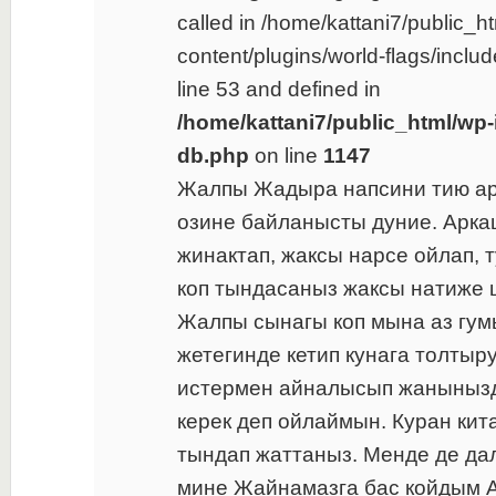
called in /home/kattani7/public_h
content/plugins/world-flags/inclu
line 53 and defined in
/home/kattani7/public_html/wp-
db.php
on line
1147
Жалпы Жадыра напсини тию а
озине байланысты дуние. Арк
жинактап, жаксы нарсе ойлап, 
коп тындасаныз жаксы натиже
Жалпы сынагы коп мына аз гу
жетегинде кетип кунага толтыр
истермен айналысып жаныныз
керек деп ойлаймын. Куран кита
тындап жаттаныз. Менде де да
мине Жайнамазга бас койдым 