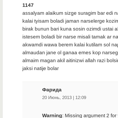
1147
assalyam alaikum sizge suragim bar edi n
kalai tyisam boladi jaman narselerge kozim
birak bunun bari kuna sosin ozimdi ustai 
istesem boladi bir narse misali tamak ar na
akwamdi wawa berem kalai kutilam sol na
almaudan jane ol ganaa emes kop narsege
almaim magan akil aitinizwi allah razi bols
jaksi natije bolar
Фарида
20 Июнь, 2013 | 12:09
Warning
: Missing argument 2 for