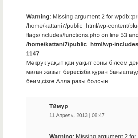
Warning
: Missing argument 2 for wpdb::pre
/home/kattani7/public_html/wp-content/plu
flags/includes/functions.php on line 53 and
/home/kattani7/public_html/wp-include
1147
Мәкрук уақыт қаи уақыт соны білсем де
маған жазып бересізба құран бағыштау
беим,сізге Алла разы болсын
Тймур
11 Апрель, 2013 | 08:47
Warning
: Missing argument 2 for