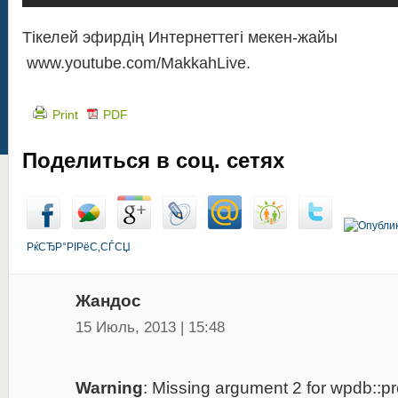
Тікелей эфирдің Интернеттегі мекен-жайы
www.youtube.com/MakkahLive.
Print
PDF
Поделиться в соц. сетях
РќСЂР°РІРёС‚СЃСЏ
Жандос
15 Июль, 2013 | 15:48
Warning
: Missing argument 2 for wpdb::pre