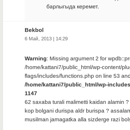
барлыгыда керемет.
Bekbol
6 Май, 2013 | 14:29
Warning
: Missing argument 2 for wpdb::pre
/home/kattani7/public_html/wp-content/plu
flags/includes/functions.php on line 53 and
/home/kattani7/public_html/wp-include
1147
62 saxaba turali malimetti kaidan alamin ?
kop bolgani durispa aldr burispa ? assal
musilman jamagatka alla sizderge razi bol