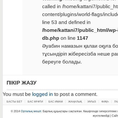
called in /home/kattani7/public_h
content/plugins/world-flags/inclu
line 53 and defined in
/home/kattani7/public_html/wp-
db.php
on line
1147
Әуабин намазын қалаи оқуға б
тұсындіріп жібересізба неше р
береуге болады.
ПІКІР ЖАЗУ
You must be
logged in
to post a comment.
БАСТЫ БЕТ
БАС МҮФТИ
БАС ИМАМ
ЖАҢАЛЫҚ
УАҒЫЗ
ФИҚҺ
ГА
© 2014
Орталық мешіт
. Барлық құқықтары сақталған. Көшіргенде гиперсілтеме қ
жүктелмейді | Сай