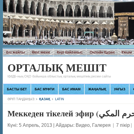
Біз жайлы
Өкіл имам
Кері байланыс
Онлайн Құран
Ұжым
ОРТАЛЫҚ МЕШІТ
ҚМДБ-ның ОҚО бойынша облыстық орталық мешітінің ресми сайты
БАСТЫ БЕТ
БАС МҮФТИ
БАС ИМАМ
ЖАҢАЛЫҚ
УАҒЫЗ
ӘРІП ТАҢДАҢЫЗ:
ҚАЗАҚ
LATIN
Күні: 5 Апрель, 2013
|
Айдары:
Видео
,
Галерея
|
7 пікір
|