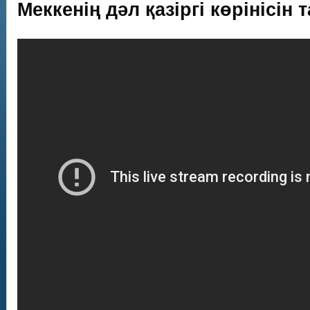
Меккенің дәл қазіргі көрінісін