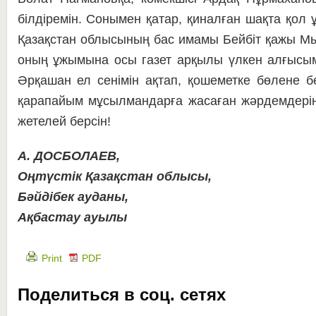
білдіремін. Сонымен қатар, қиналған шақта қол 
Қазақстан облысының бас имамы Бейбіт қажы М
оның ұжымына осы газет арқылы үлкен алғысымд
Әрқашан ел сенімін ақтап, қошеметке бөлене бер
қарапайым мұсылмандарға жасаған жәрдемдеріңі
жетелей берсін!
А. ДОСБОЛАЕВ,
Оңтүстік Қазақстан облысы,
Бәйдібек ауданы,
Ақбастау ауылы
Print
PDF
Поделиться в соц. сетях