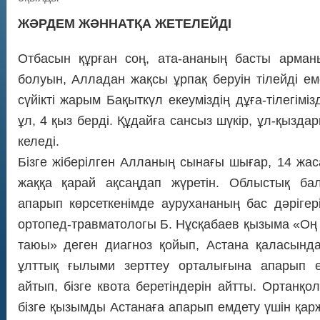
ЖӘРДЕМ ЖӘННАТҚА ЖЕТЕЛЕЙДІ
Отбасын құрған соң, ата-ананың басты арма
болуын, Алладан жақсы ұрпақ беруін тілейді ем
сүйікті жарым Бақыткүл екеуміздің дұға-тілегімізд
ұл, 4 қыз берді. Құдайға сансыз шүкір, ұл-қызда
келеді.
Бізге жіберілген Алланың сынағы шығар, 14 жа
жаққа қарай ақсаңдап жүретін. Облыстық ба
апарып көрсеткенімде аурухананың бас дәріге
ортопед-травматологы Б. Нұсқабаев қызыма «Оң 
таюы» деген диагноз қойып, Астана қаласынд
ұлттық ғылыми зерттеу орталығына апарып е
айтып, бізге квота беретіндерін айтты. Ортанқол
бізге қызымды Астанаға апарып емдету үшін қар