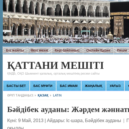
Біз жайлы
Өкіл имам
Кері байланыс
Онлайн Құран
Ұжым
ҚАТТАНИ МЕШІТІ
ҚМДБ, ОҚО Шымкент қалалық, орталық мешітінің ресми сайты
БАСТЫ БЕТ
БАС МҮФТИ
БАС ИМАМ
ЖАҢАЛЫҚ
УАҒЫЗ
ӘРІП ТАҢДАҢЫЗ:
ҚАЗАҚ
LATIN
Бәйдібек ауданы: Жәрдем жәннат
Күні: 9 Май, 2013
|
Айдары:
Іс-шара
,
Бәйдібек ауданы
|
П
оқылды