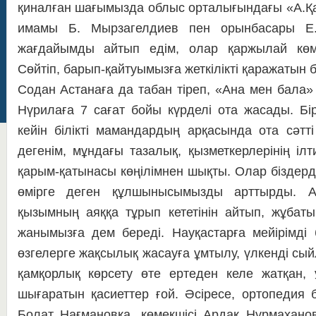
қиналған шағымызда облыс орталығындағы «А.Қат
имамы Б. Мырзагелдиев пен орынбасары Е
жағдайымды айтып едім, олар қаржылай көмект
Сөйтіп, барып-қайтуымызға жеткілікті қаражатын б
Содан Астанаға да табан тіреп, «Ана мен бала
Нүрилаға 7 сағат бойы күрделі ота жасады. Бі
кейін білікті мамандардың арқасында ота сәтт
дегенім, мұндағы тазалық, қызметкерлерінің іл
қарым-қатынасы көңілімнен шықты. Олар біздердің
өмірге деген құлшынысымызды арттырды. 
қызымның аяққа тұрып кететінін айтып, жұбат
жанымызға дем береді. Науқастарға мейірімді
өзге­­лерге жақсылық жасауға ұмтылу, үлкенді сый
қамқорлық көрсету өте ертеден келе жатқан,
шығаратын қасиеттер ғой. Әсіресе, ортопедия б
Болат Нағмановқа, көмекшісі Ардақ Нұрмахан