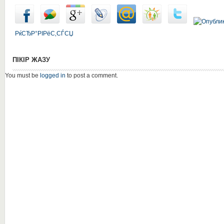
РќСЂР°РІРёС‚СЃСЏ
ПІКІР ЖАЗУ
You must be
logged in
to post a comment.