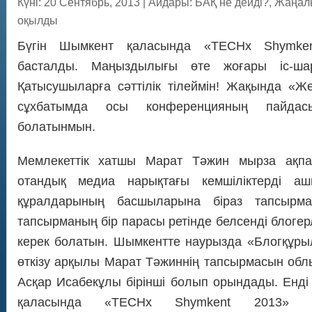
Күні: 20 Сентябрь, 2013
|
Айдары:
БАҚ не дейді?
,
Жаңал
оқылды
Бүгін Шымкент қаласында «TECHx Shymken
басталды. Маңыздылығы өте жоғары іс-ша
Қатысушыларға сәттілік тілеймін! Жақында «Же
сұхбатымда осы конференцияның пайда
болатынмын.
Мемлекеттік хатшы Марат Тәжин мырза ақп
отандық медиа нарықтағы кемшіліктерді аш
құралдарының басшыларына біраз тапсырм
тапсырманың бір парасы ретінде белсенді блоге
керек болатын. Шымкентте наурызда «Блогқұры
өткізу арқылы Марат Тәжиннің тапсырмасын облы
Асқар Исабекұлы бірінші болып орындады. Ендi 
қаласында «TECHx Shymkent 2013» д