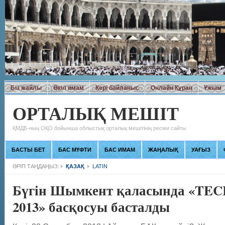
Біз жайлы
Өкіл имам
Кері байланыс
Онлайн Құран
Ұжым
ОРТАЛЫҚ МЕШІТ
ҚМДБ-ның ОҚО бойынша облыстық орталық мешітінің ресми сайты
БАСТЫ БЕТ
БАС МҮФТИ
БАС ИМАМ
ЖАҢАЛЫҚ
УАҒЫЗ
ӘРІП ТАҢДАҢЫЗ:
ҚАЗАҚ
LATIN
Бүгін Шымкент қаласында «TEC
2013» басқосуы басталды