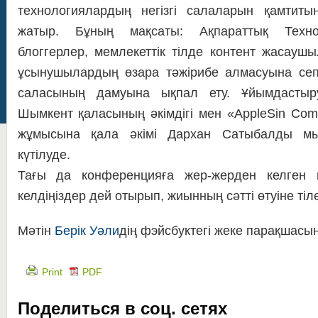
технологиялардың негізгі салаларын қамтиты
жатыр. Бұның мақсаты: Ақпараттық Техно
блоггерлер, мемлекеттік тілде контент жасаушы
ұсынушылардың өзара тәжірибе алмасуына сеп 
саласының дамуына ықпал ету. Ұйымдасты
Шымкент қаласының әкімдігі мен «AppleSin Co
жұмысына қала әкiмi Дархан Сатыбалды м
күтiлуде.
Тағы да конференцияға жер-жерден келген 
келдiңiздер дей отырып, жиынның сәттi өтуiне тiле
Мәтін
Берік Уәли
дің фэйсбуктегі жеке парақшасы
Print
PDF
Поделиться в соц. сетях