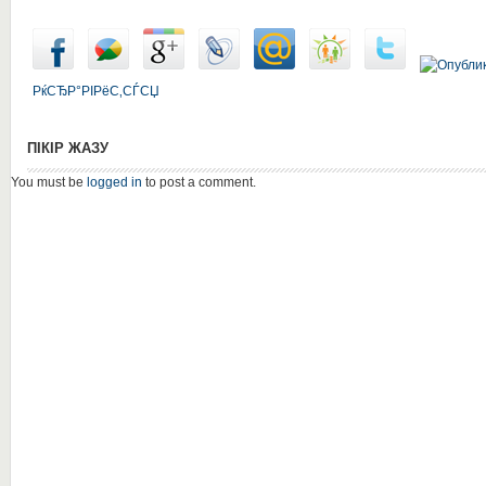
РќСЂР°РІРёС‚СЃСЏ
ПІКІР ЖАЗУ
You must be
logged in
to post a comment.