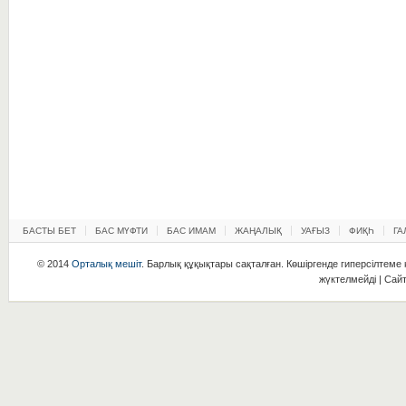
БАСТЫ БЕТ
БАС МҮФТИ
БАС ИМАМ
ЖАҢАЛЫҚ
УАҒЫЗ
ФИҚҺ
ГА
© 2014
Орталық мешіт
. Барлық құқықтары сақталған. Көшіргенде гиперсілтеме қ
жүктелмейді | Сай