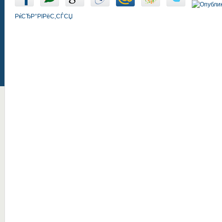
РќСЂР°РІРёС‚СЃСЏ