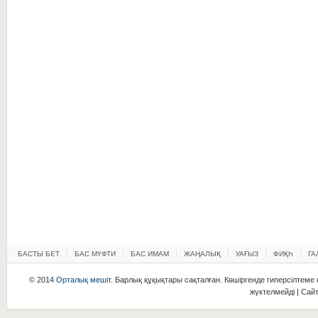
БАСТЫ БЕТ
БАС МҮФТИ
БАС ИМАМ
ЖАҢАЛЫҚ
УАҒЫЗ
ФИҚҺ
ГА
© 2014
Орталық мешіт
. Барлық құқықтары сақталған. Көшіргенде гиперсілтеме қ
жүктелмейді | Сай