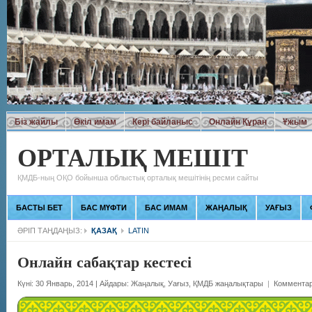
Біз жайлы
Өкіл имам
Кері байланыс
Онлайн Құран
Ұжым
ОРТАЛЫҚ МЕШІТ
ҚМДБ-ның ОҚО бойынша облыстық орталық мешітінің ресми сайты
БАСТЫ БЕТ
БАС МҮФТИ
БАС ИМАМ
ЖАҢАЛЫҚ
УАҒЫЗ
ӘРІП ТАҢДАҢЫЗ:
ҚАЗАҚ
LATIN
Онлайн сабақтар кестесі
Күні: 30 Январь, 2014
|
Айдары:
Жаңалық
,
Уағыз
,
ҚМДБ жаңалықтары
|
Комментар