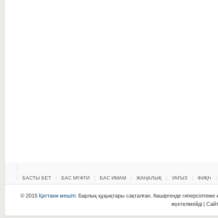
БАСТЫ БЕТ
БАС МҮФТИ
БАС ИМАМ
ЖАҢАЛЫҚ
УАҒЫЗ
ФИҚҺ
© 2015
Қаттани мешіті
. Барлық құқықтары сақталған. Көшіргенде гиперсілтеме қ
жүктелмейді | Сай