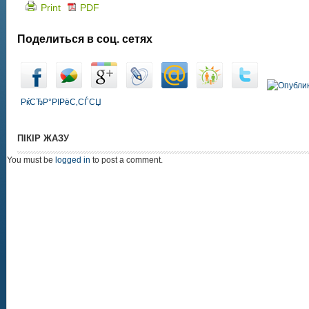
Print
PDF
Поделиться в соц. сетях
РќСЂР°РІРёС‚СЃСЏ
ПІКІР ЖАЗУ
You must be
logged in
to post a comment.