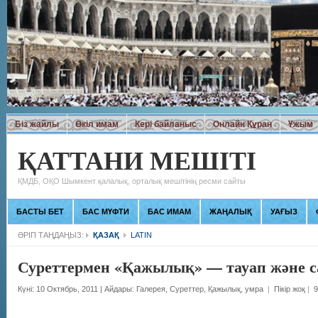
Біз жайлы
Өкіл имам
Кері байланыс
Онлайн Құран
Ұжым
ҚАТТАНИ МЕШІТІ
ҚМДБ, ОҚО Шымкент қалалық, орталық мешітінің ресми сайты
БАСТЫ БЕТ
БАС МҮФТИ
БАС ИМАМ
ЖАҢАЛЫҚ
УАҒЫЗ
ӘРІП ТАҢДАҢЫЗ:
ҚАЗАҚ
LATIN
Суреттермен «Қажылық» — тауап және с
Күні: 10 Октябрь, 2011
|
Айдары:
Галерея
,
Суреттер
,
Қажылық, умра
|
Пікір жоқ
|
9