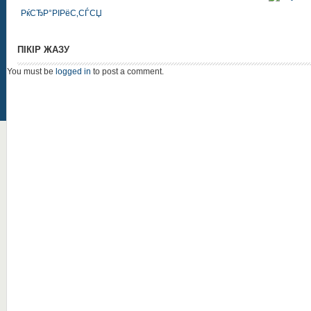
РќСЂР°РІРёС‚СЃСЏ
ПІКІР ЖАЗУ
You must be
logged in
to post a comment.