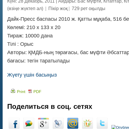
Күні: 28 Декабрь, 2011
|
Айдары:
Бас Мүфти
,
Кітаптар
,
Кі
(өзіңе жүктеп ал)
|
Пікір жоқ
|
729 рет оқылды
Дайк-Пресс баспасы 2010 ж. Қатты мұқаба, 516 бе
Көлемі: 210 x 133 x 20
Тираж: 10000 дана
Тілі : Орыс
Авторы: ҚМДБ-ның төрағасы, бас мүфти Әбсаттар
бағасы: тегін таратылады
Жүету үшін басыңыз
Print
PDF
Поделиться в соц. сетях