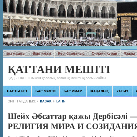
Біз жайлы
Өкіл имам
Кері байланыс
Онлайн Құран
Ұжым
ҚАТТАНИ МЕШІТІ
ҚМДБ, ОҚО Шымкент қалалық, орталық мешітінің ресми сайты
БАСТЫ БЕТ
БАС МҮФТИ
БАС ИМАМ
ЖАҢАЛЫҚ
УАҒЫЗ
ӘРІП ТАҢДАҢЫЗ:
ҚАЗАҚ
LATIN
Шейх Әбсаттар қажы Дербісәлі
РЕЛИГИЯ МИРА И СОЗИДАНИ