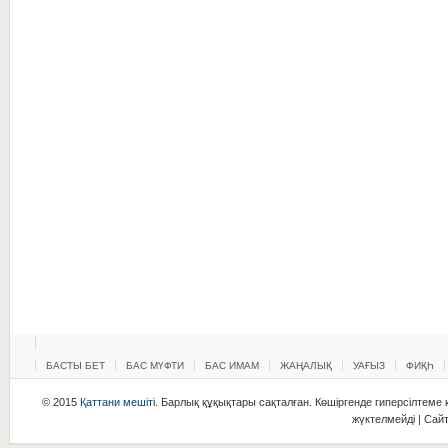
БАСТЫ БЕТ
БАС МҮФТИ
БАС ИМАМ
ЖАҢАЛЫҚ
УАҒЫЗ
ФИҚҺ
© 2015
Қаттани мешіті
. Барлық құқықтары сақталған. Көшіргенде гиперсілтеме қ
жүктелмейді | Сай