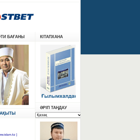
ФТИ БАҒАНЫ
КІТАПХАНА
ӘРІП ТАҢДАУ
УАҚЫТЫ