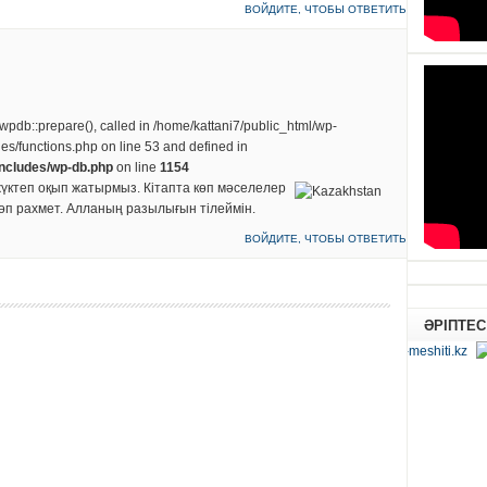
ВОЙДИТЕ, ЧТОБЫ ОТВЕТИТЬ
 wpdb::prepare(), called in /home/kattani7/public_html/wp-
des/functions.php on line 53 and defined in
includes/wp-db.php
on line
1154
 жүктеп оқып жатырмыз. Кітапта көп мәселелер
көп рахмет. Алланың разылығын тілеймін.
ВОЙДИТЕ, ЧТОБЫ ОТВЕТИТЬ
ӘРІПТЕС