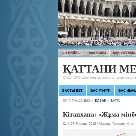
Біз жайлы
Өкіл имам
Кері байлан
ҚАТТАНИ МЕ
ҚМДБ, ОҚО Шымкент қалалық, орталық мешітін
БАСТЫ БЕТ
БАС МҮФТИ
БАС ИМА
ӘРІП ТАҢДАҢЫЗ:
ҚАЗАҚ
LATIN
Кітапхана: «Жұма мінб
Күні: 27 Январь, 2012
|
Айдары:
Галерея
,
Кітапт