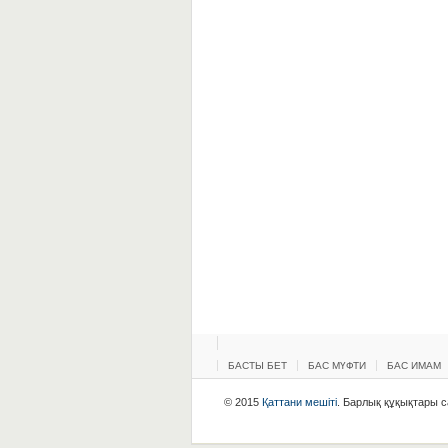
БАСТЫ БЕТ
БАС МҮФТИ
БАС ИМАМ
© 2015
Қаттани мешіті
. Барлық құқықтары са