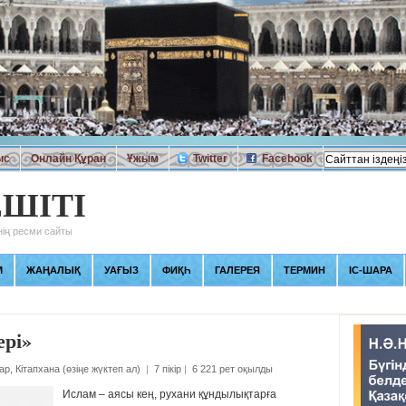
ыс
Онлайн Құран
Ұжым
Twitter
Facebook
ШІТІ
ің ресми сайты
М
ЖАҢАЛЫҚ
УАҒЫЗ
ФИҚҺ
ГАЛЕРЕЯ
ТЕРМИН
ІС-ШАРА
ері»
ар
,
Кітапхана (өзіңе жүктеп ал)
|
7 пікір
|
6 221 рет оқылды
Ислам – аясы кең, рухани құндылықтарға