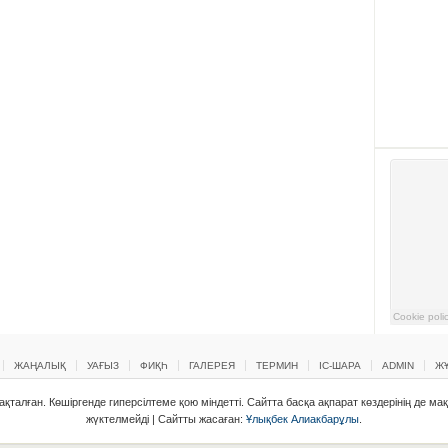
ЖАҢАЛЫҚ
УАҒЫЗ
ФИҚҺ
ГАЛЕРЕЯ
ТЕРМИН
ІС-ШАРА
ADMIN
ЖҰ
қталған. Көшіргенде гиперсілтеме қою міндетті. Сайтта басқа ақпарат көздерінің де ма
жүктелмейді | Сайтты жасаған:
Ұлықбек Алиакбарұлы
.