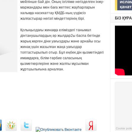
мейлінше бай дін. Оның ізгілікке негізделген інжу-
маржандары мен баға жетпес жауһарларын
халыққа насихаттау ҚМДБ-ның үздіксіз
БІЗ ҚҰР
жалғастырар негізгі міндеттерінің бірі.
Қолыңыздағы жинаққа еліміздегі танымал
дінтанушылардың әр жылдар2ы баспа бетінде
жарық көрген діни уағыздары және арнайы осы
жинақ үшін жазылған жаңа уағыздар
топтастырылып отыр. Бұл еңбек дін қызметіндегі
имамдарға, білім-тәрбие саласының
қызметкерлеріне және жалпы мұсылман
жұртшылығына арналған.