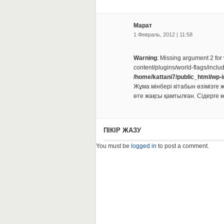
Марат
1 Февраль, 2012 | 11:58
Warning
: Missing argument 2 for
content/plugins/world-flags/inclu
/home/kattani7/public_html/wp-
Жұма мінбері кітабын өзімізге
өте жақсы қамтылған. Сідерге 
ПІКІР ЖАЗУ
You must be
logged in
to post a comment.