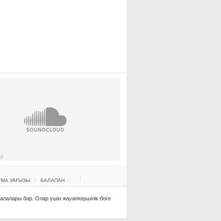
МА УАҒЫЗЫ
БАЛАПАН
қалалары бар. Олар үшін жауапкершілік бізге