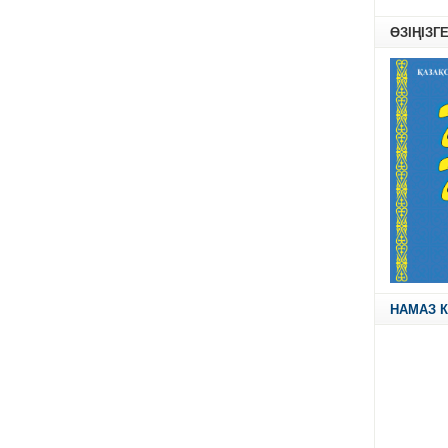
ӨЗІҢІЗГ
НАМАЗ К