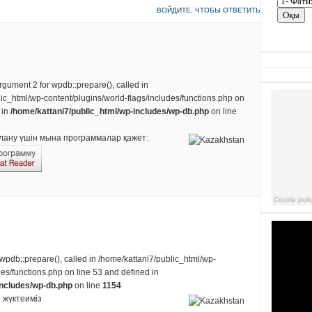
ВОЙДИТЕ, ЧТОБЫ ОТВЕТИТЬ
rgument 2 for wpdb::prepare(), called in
ic_html/wp-content/plugins/world-flags/includes/functions.php on
 in
/home/kattani7/public_html/wp-includes/wp-db.php
on line
лану үшін мына программалар қажет:
 wpdb::prepare(), called in /home/kattani7/public_html/wp-
des/functions.php on line 53 and defined in
includes/wp-db.php
on line
1154
и жүктеиміз