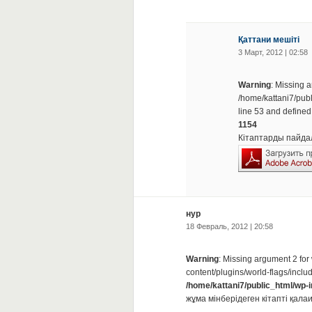
Қаттани мешіті
3 Март, 2012 | 02:58
Warning
: Missing a
/home/kattani7/publ
line 53 and defined
1154
Кітаптарды пайда
нур
18 Февраль, 2012 | 20:58
Warning
: Missing argument 2 for
content/plugins/world-flags/inclu
/home/kattani7/public_html/wp-
жұма мінберідеген кітапті қала