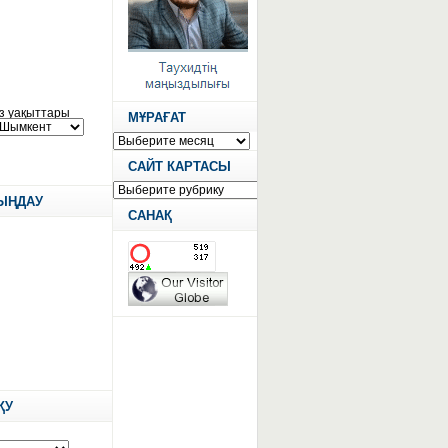
МҰРАҒАТ
САЙТ КАРТАСЫ
ТЫҢДАУ
САНАҚ
ҚУ