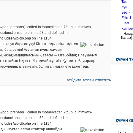
 wpdb::prepare(), called in /home/kattani7/public_html/wp-
des/functions.php on line 53 and defined in
includes/wp-db.php
on line
1154
лахи уа баракатуху! Кітаптарды өзіме жүктеп
мді білдіремін! Алланың нұры жаусын!
мы, қазақ медицинасының атасы — Өтебойдақ Тілеуқабыл
ҚҰРАН 
ты кітабын іздеп таба алмай жүрмін. Құрметті бауырлар
есулеріңізді өтінемін, бұл кітап маған өте қажет еді.
ВОЙДИТЕ, ЧТОБЫ ОТВЕТИТЬ
 wpdb::prepare(), called in /home/kattani7/public_html/wp-
des/functions.php on line 53 and defined in
ҚҰРАН О
includes/wp-db.php
on line
1154
ады. Жуктеп алган кітаптар ашпайды.