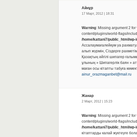
Айнұр
17 Март, 2012 | 18:31
Warning
: Missing argument 2 for
content/plugins/world-flags/inclu
/home/kattani7/public_html/wp-
Ассалаумағалейкум уа рахматул
алып жүрмін, Сіздерге рахметі
Қазақтың әйгілі шипагер ғалы
ұлының » Шипагерлік баян » ат
маған осы кітапты табуға көмект
ainur_orazmaganbet@mail.ru
Жанар
2 Март, 2012 | 15:23
Warning
: Missing argument 2 for
content/plugins/world-flags/inclu
/home/kattani7/public_html/wp-
кітаптарды калай жуктеуге бол