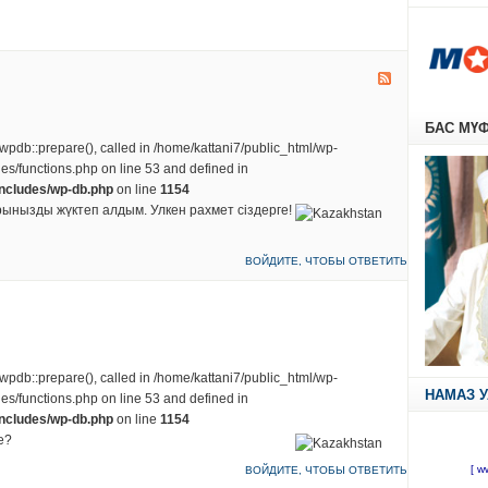
БАС МҮ
 wpdb::prepare(), called in /home/kattani7/public_html/wp-
des/functions.php on line 53 and defined in
includes/wp-db.php
on line
1154
ынызды жүктеп алдым. Улкен рахмет сіздерге!
ВОЙДИТЕ, ЧТОБЫ ОТВЕТИТЬ
 wpdb::prepare(), called in /home/kattani7/public_html/wp-
НАМАЗ 
des/functions.php on line 53 and defined in
includes/wp-db.php
on line
1154
е?
ВОЙДИТЕ, ЧТОБЫ ОТВЕТИТЬ