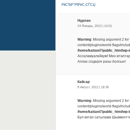
РќСЂР°РІРёС‚СЃСЏ
Нұрлан
24 Январь, 2013 | 14:01
Warning
: Missing argument 2 for
content/plugins/world-flags/inclu
/home/kattani7/public_html/wp-
Ассаламуалейкум! Мен кітаптар
Аллах сіздерге разы болсын!
Кайсар
8 Август, 2012 | 18:36
Warning
: Missing argument 2 for
content/plugins/world-flags/inclu
/home/kattani7/public_html/wp-
Бул китап сатылама Шымкентт