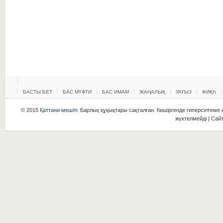
БАСТЫ БЕТ
БАС МҮФТИ
БАС ИМАМ
ЖАҢАЛЫҚ
УАҒЫЗ
ФИҚҺ
© 2015
Қаттани мешіті
. Барлық құқықтары сақталған. Көшіргенде гиперсілтеме қ
жүктелмейді | Сай