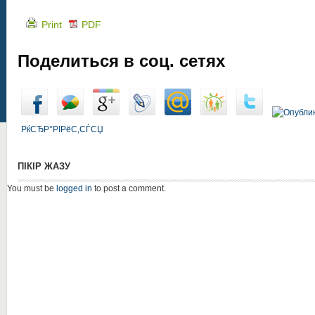
Print
PDF
Поделиться в соц. сетях
РќСЂР°РІРёС‚СЃСЏ
ПІКІР ЖАЗУ
You must be
logged in
to post a comment.