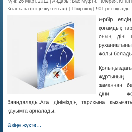
Күні: 26 Март, 2012
|
Айдары:
Бас Мүфти
,
Галерея
,
Кітап
Кітапхана (өзіңе жүктеп ал)
|
Пікір жоқ
|
901 рет оқылды
Әрбір елді
қоғамдық та
оның діні 
руханиатыны
жолы болады
Қолыңыздағ
жұртының
заманнан бе
діни жо
баяндалады.Ата дініміздің тарихына қызығ
қауымға арналады.
Өзіңе жүкте…