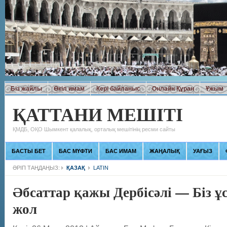
Біз жайлы
Өкіл имам
Кері байланыс
Онлайн Құран
Ұжым
ҚАТТАНИ МЕШІТІ
ҚМДБ, ОҚО Шымкент қалалық, орталық мешітінің ресми сайты
БАСТЫ БЕТ
БАС МҮФТИ
БАС ИМАМ
ЖАҢАЛЫҚ
УАҒЫЗ
ӘРІП ТАҢДАҢЫЗ:
ҚАЗАҚ
LATIN
Әбсаттар қажы Дербісәлі — Біз ұ
жол