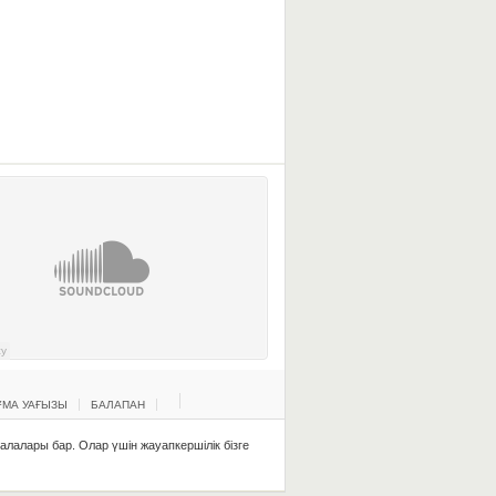
МА УАҒЫЗЫ
БАЛАПАН
қалалары бар. Олар үшін жауапкершілік бізге