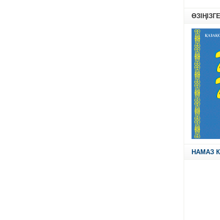
ӨЗІҢІЗГ
НАМАЗ К