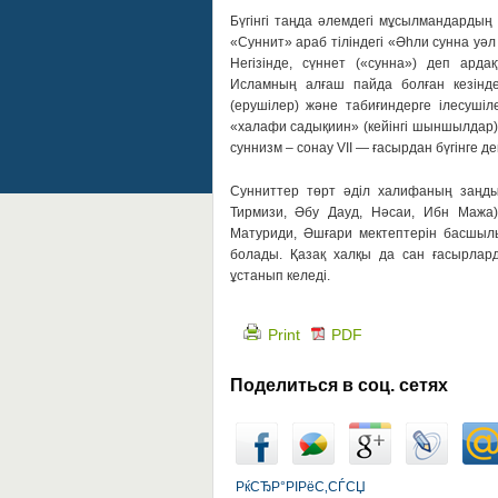
Бүгінгі таңда әлемдегі мұсылмандарды
«Суннит» араб тіліндегі «Әһли сунна уәл
Негізінде, сүннет («сунна») деп ард
Исламның алғаш пайда болған кезінде
(ерушілер) және табиғиндерге ілесушіл
«халафи садықиин» (кейінгі шыншылдар)
суннизм – сонау VII — ғасырдан бүгінге д
Сунниттер төрт әділ халифаның заңды 
Тирмизи, Әбу Дауд, Нәсаи, Ибн Мажа) 
Матуриди, Әшғари мектептерін басшылық
болады. Қазақ халқы да сан ғасырлар
ұстанып келеді.
Print
PDF
Поделиться в соц. сетях
РќСЂР°РІРёС‚СЃСЏ