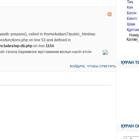
 wpdb::prepare(), called in /home/kattani7/public_html/wp-
des/functions.php on line 53 and defined in
includes/wp-db.php
on line
1154
аh тагала баримизге мустакииим жолын насiп етсiн
ҚҰРАН 
ВОЙДИТЕ, ЧТОБЫ ОТВЕТИТЬ
ҚҰРАН О