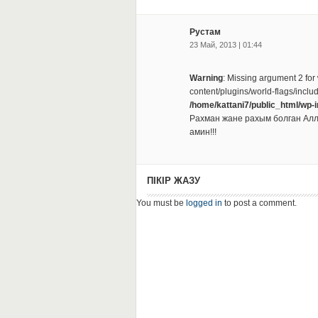
Рустам
23 Май, 2013 | 01:44
Warning
: Missing argument 2 for
content/plugins/world-flags/inclu
/home/kattani7/public_html/wp-
Рахман жане рахым болган Алл
амин!!!
ПІКІР ЖАЗУ
You must be
logged in
to post a comment.