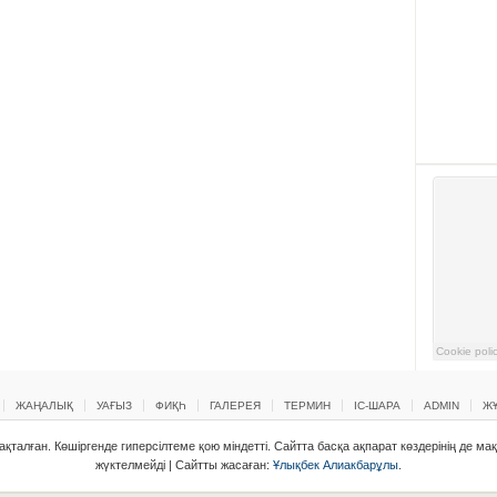
ЖАҢАЛЫҚ
УАҒЫЗ
ФИҚҺ
ГАЛЕРЕЯ
ТЕРМИН
ІС-ШАРА
ADMIN
ЖҰ
қталған. Көшіргенде гиперсілтеме қою міндетті. Сайтта басқа ақпарат көздерінің де ма
жүктелмейді | Сайтты жасаған:
Ұлықбек Алиакбарұлы
.