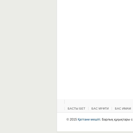
БАСТЫ БЕТ
БАС МҮФТИ
БАС ИМАМ
© 2015
Қаттани мешіті
. Барлық құқықтары са