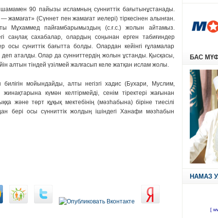
ң шамамен 90 пайызы исламның сунниттік бағытынұстанады.
 — жамағат» (Сүннет пен жамағат иелері) тіркесінен алынған.
ақты Мұхаммед пайғамбарымыздың (с.ғ.с.) жолын айтамыз.
гі саңлақ сахабалар, олардың соңынан ерген табиғиндер
ер осы суниттік бағытта болды. Олардан кейінгі ғұламалар
 деп аталды. Олар да сунниттердің жолын ұстанды. Қысқасы,
БАС МҮ
ейін алтын тіндей үзілмей жалғасып келе жатқан ислам жолы.
билігін мойындайды, алты негізгі хадис (Бухари, Муслим,
жинақтарына күмән келтірмейді, сенім тіректері жағынан
қа және төрт құқық мектебінің (мәзһабына) біріне тиесілі
дан бері осы сүнниттік жолдың ішіндегі Ханафи мәзһабын
НАМАЗ 