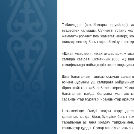
Табиғиндер (сахабаларға ерушілер) 
кездеспей қалмады. Сүннетті ұстану жо
жамағат» (сүннет пен жамағат иелері) 
шиалар секілді бағыттарға бөлінушіліктер
«Шиа» «партия», «жақтаушылар», «тарап
халифа хазіреті Османның (656 ж.) шаһи
халифалыққа лайық көріп әсіре жақтаушы
Шиа бағытының тарихы осылай саяси ш
өзінен бұрынғы үш халифаға бойұсынып,
біраз жайттан хабар берсе керек. Жалп
бағытының пайда болуына жол ашты. Д
сасандықтар мұрагері ирандықтар арабтар
Нәтижесінде Әлиді жақсы көру деге
қалыптастырды. Бірақ бұл діни бағыт то
тарапынан аз ғана қолдау тапқанымен
хандықтар құрды. Солар жиналып, ақыры т