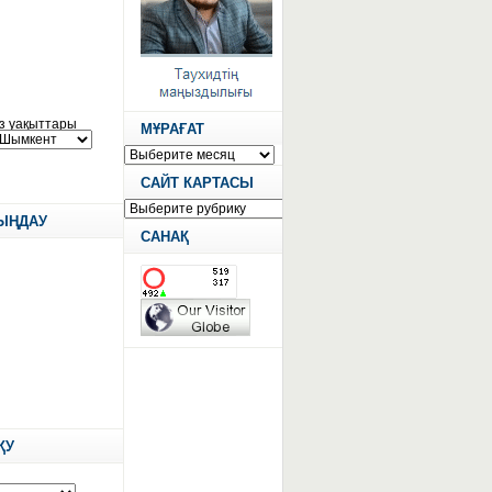
МҰРАҒАТ
САЙТ КАРТАСЫ
ТЫҢДАУ
САНАҚ
ҚУ