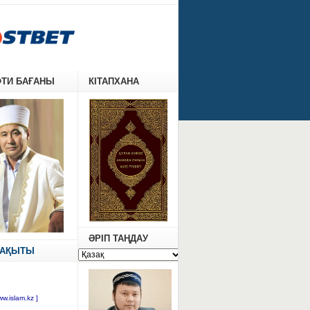
ФТИ БАҒАНЫ
КІТАПХАНА
ӘРІП ТАҢДАУ
УАҚЫТЫ