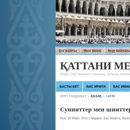
Біз жайлы
Өкіл имам
Кері байлан
ҚАТТАНИ МЕ
ҚМДБ, ОҚО Шымкент қалалық, орталық мешітін
БАСТЫ БЕТ
БАС МҮФТИ
БАС ИМА
ӘРІП ТАҢДАҢЫЗ:
ҚАЗАҚ
LATIN
Сунниттер мен шиитте
Күні: 26 Март, 2012
|
Айдары:
Бас Мүфти
,
Жұма