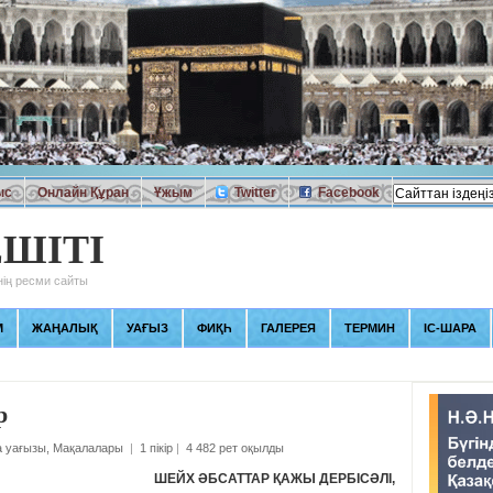
ыс
Онлайн Құран
Ұжым
Twitter
Facebook
ШІТІ
ің ресми сайты
М
ЖАҢАЛЫҚ
УАҒЫЗ
ФИҚҺ
ГАЛЕРЕЯ
ТЕРМИН
ІС-ШАРА
р
 уағызы
,
Мақалалары
|
1 пікір
|
4 482 рет оқылды
ШЕЙХ ӘБСАТТАР ҚАЖЫ ДЕРБІСӘЛІ,