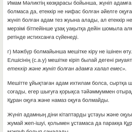
Имам Мәликтің көзқарасы бойынша, жүніп адамға 
болмаса да, етеккір не нифас болған әйелге оқуғ
жүніп болған адам тез жуына алады, ал етеккір н
мерзімі бітпейінше ұзақ уақытқа дейін шомыла а
ретінде истихсанға сүйенеді.
г) Мәжбүр болмайынша мешітке кіру не ішінен өту.
Елшісінің (с.а.у) мешітке кіріп былай дегені риуаят
етеккір және жүніп болған адамға халал емес».
Мешітте ұйықтаған адам ихтилам болса, сыртқа 
соғады, егер шығуға қорықса тәйәммуммен отыра
Құран оқуға және намаз оқуға болмайды.
Жүніп адамның діни кітаптарды ұстауы және оқуы
жумай жеп-ішуі, қолымен ұстамаса да паракқа Құ
мәкруһ болып саналады.