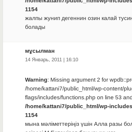
/home/kattani7/public_html/wp-include
1154
жалпы жунип дегеннин озин калай туси
болады
мұсылман
14 Январь, 2011 | 16:10
Warning
: Missing argument 2 for wpdb::pre
/home/kattani7/public_html/wp-content/plu
flags/includes/functions.php on line 53 and
/home/kattani7/public_html/wp-include
1154
мына мәліметтеріңіз үшін Алла разы бо