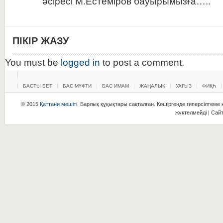
әсіресі М.Естеміров бауырымызға…..
ПІКІР ЖАЗУ
You must be
logged in
to post a comment.
БАСТЫ БЕТ
БАС МҮФТИ
БАС ИМАМ
ЖАҢАЛЫҚ
УАҒЫЗ
ФИҚҺ
© 2015
Қаттани мешіті
. Барлық құқықтары сақталған. Көшіргенде гиперсілтеме қ
жүктелмейді | Сай