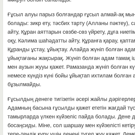
Ғұсыл алуы парыз болғандар ғұсыл алмай-ақ мына 
болады: зикр ету, тәсбих тарту (Алланы пәктеу), 
айту, Құран аяттарын сөзбе-сөз үйрету, дұға ниет
оқу, Кәлима шаһәдатты айту, Құранға қарау, қапт
Құранды ұстау, ұйықтау. Алайда жүніп болған ад
ұйықтағаны жақсырақ. Жүніп болған адам тамақ і
мен аузын жууы қажет. Рамазанда жүніп болған к
немесе күндіз күні бойы ұйықтап ихтилам болған
бұзылмайды.
Ғұсылдың денеге тигізетін әсері жайлы дәрігерле
Адамның басына ғұсылды қажет ететін жағдай түс
тамырларда үлкен күйзеліс пайда болады. Дене 
босаңсиды. Міне, сол шаршау мен күйзелісті кеті
тепе-теңдік құру үшін денені түгел жуу қажет. Дем