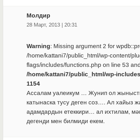
Молдир
28 Март, 2013 | 20:31
Warning
: Missing argument 2 for wpdb::pre
/home/kattani7/public_html/wp-content/plu
flags/includes/functions.php on line 53 and
/home/kattani7/public_html/wp-include
1154
Ассалам уалеикум … Жунип ол жыныст
катынаска тусу деген соз…. Ал хайыз 
адамдардын етеккири… ал ихтилам, мә
дегенди мен билмиди екем.