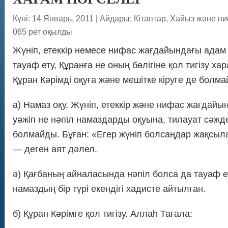
Күні: 14 Январь, 2011
|
Айдары:
Кітаптар
,
Хайыз және ни
065 рет оқылды
Жүніп, етеккір немесе нифас жағдайындағы адам 
тауаф ету, Құранға не оның бөлігіне қол тигізу х
Құран Кәрімді оқуға және мешітке кіруге де болма
а) Намаз оқу. Жүніп, етеккір және нифас жағдайы
уәжіп не нәпіл намаздарды оқуына, тилауат сәжд
болмайды. Бұған: «Егер жүніп болсаңдар жақсыл
— деген аят дәлел.
ә) Қағбаның айналасында нәпіл болса да тауаф е
намаздың бір түрі екендігі хадисте айтылған.
б) Құран Кәрімге қол тигізу. Аллаһ Тағала: