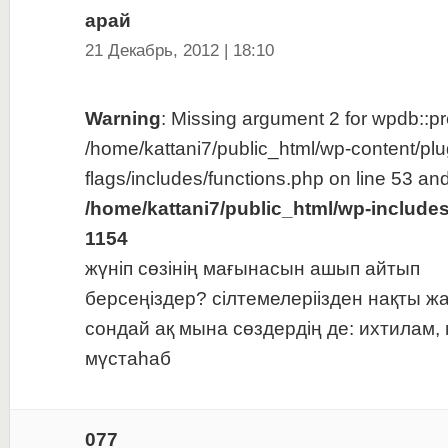
арай
21 Декабрь, 2012 | 18:10
Warning
: Missing argument 2 for wpdb::pre
/home/kattani7/public_html/wp-content/plu
flags/includes/functions.php on line 53 and
/home/kattani7/public_html/wp-include
1154
жүніп сөзінің мағынасын ашып айтып
берсеңіздер? сілтемелеріізден нақты 
сондай ақ мына сөздердің де: ихтилам, 
мүстаһаб
077