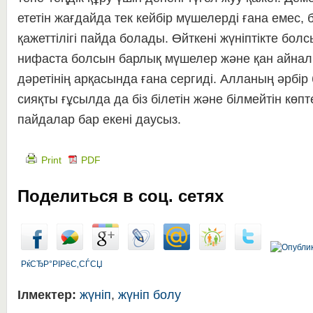
ететін жағдайда тек кейбір мүшелерді ғана емес, б
қажеттілігі пайда болады. Өйткені жүніптікте болс
нифаста болсын барлық мүшелер және қан айнал
дәретінің арқасында ғана сергиді. Алланың әрбі
сияқты ғұсылда да біз білетін және білмейтін көп
пайдалар бар екені даусыз.
Print
PDF
Поделиться в соц. сетях
РќСЂР°РІРёС‚СЃСЏ
Ілмектер:
жүніп
,
жүніп болу