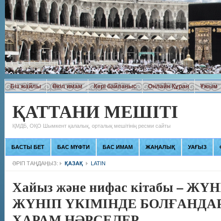
Біз жайлы
Өкіл имам
Кері байланыс
Онлайн Құран
Ұжым
ҚАТТАНИ МЕШІТІ
ҚМДБ, ОҚО Шымкент қалалық, орталық мешітінің ресми сайты
БАСТЫ БЕТ
БАС МҮФТИ
БАС ИМАМ
ЖАҢАЛЫҚ
УАҒЫЗ
ӘРІП ТАҢДАҢЫЗ:
ҚАЗАҚ
LATIN
Хайыз және нифас кітабы – Ж
ЖҮНІП ҮКІМІНДЕ БОЛҒАНДА
ХАРАМ НӘРСЕЛЕР