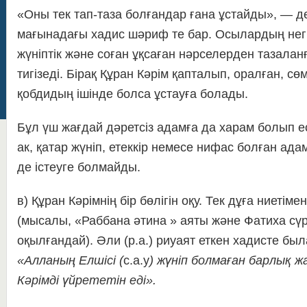
«Оны тек тап-таза болғандар ғана ұстайды», — де
мағынадағы хадис шәриф те бар. Осылардың негі
жүніптік және соған ұқсаған нәрселерден тазалан
тигізеді. Бірақ Құран Кәрім қапталып, оралған, сө
қобдидың ішінде болса ұстауға болады.
Бұл үш жағдай дәретсіз адамға да харам болып е
ак, қатар жүніп, етеккір немесе нифас болған адам
де істеуге болмайды.
в) Құран Кәрімнің бір бөлігін оқу. Тек дұға ниетім
(мысалы, «Раббана әтина » аяты және Фатиха сүр
оқылғандай). Әли (р.а.) риуаят еткен хадисте был
«Алланың Елшісі (
с.а.у
) жүніп болмаған барлық ж
Кәрімді үйрететін еді».