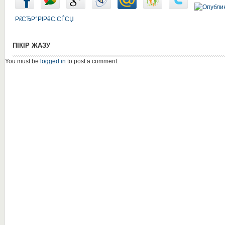
РќСЂР°РІРёС‚СЃСЏ
ПІКІР ЖАЗУ
You must be
logged in
to post a comment.