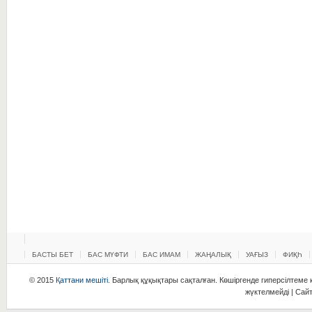
БАСТЫ БЕТ
БАС МҮФТИ
БАС ИМАМ
ЖАҢАЛЫҚ
УАҒЫЗ
ФИҚҺ
© 2015
Қаттани мешіті
. Барлық құқықтары сақталған. Көшіргенде гиперсілтеме қ
жүктелмейді | Сай