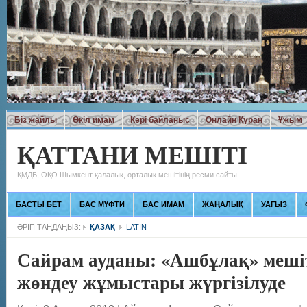
Біз жайлы
Өкіл имам
Кері байланыс
Онлайн Құран
Ұжым
ҚАТТАНИ МЕШІТІ
ҚМДБ, ОҚО Шымкент қалалық, орталық мешітінің ресми сайты
БАСТЫ БЕТ
БАС МҮФТИ
БАС ИМАМ
ЖАҢАЛЫҚ
УАҒЫЗ
ӘРІП ТАҢДАҢЫЗ:
ҚАЗАҚ
LATIN
Сайрам ауданы: «Ашбұлақ» мешіт
жөндеу жұмыстары жүргізілуде