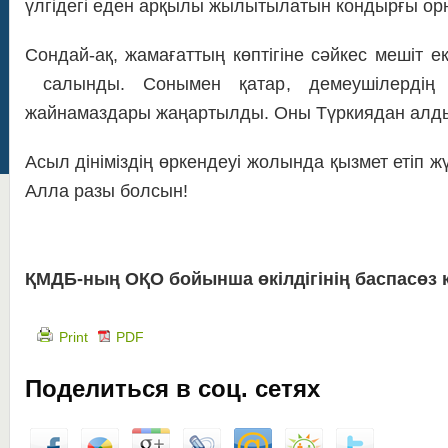
үлгідегі еден арқылы жылытылатын кондырғы ор
Сондай-ақ, жамағаттың көптігіне сәйкес мешіт ек
салынды. Сонымен қатар, демеушілердің к
жайнамаздары жаңартылды. Оны Түркиядан алд
Асыл дініміздің өркендеуі жолында қызмет етіп 
Алла разы болсын!
ҚМДБ-ның ОҚО бойынша өкілдігінің баспасөз 
Print
PDF
Поделиться в соц. сетях