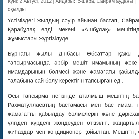
Күні: 2 Август, 2012
|
Айдары:
Іс-шара
,
Сайрам ауданы
|
оқылды
Үстіміздегі жылдың сәуір айынан бастап, Сайр
Қарабұлақ елді мекені «Ашбұлақ» мешітін
жұмыстары жүргізілуде.
Бұрнағы жылы Дінбасы Әбсаттар қажы Дер
тапсырмасында әрбір мешіт имамының жеке
имамдарының бөлмесі және жамағаты қабылд
талабына сай болу керектігін тапсырған еді.
Осы тапсырма негізінде аталмыш мешіттің 
Рахматуллаевтың бастамасы мен бас имам, 
жамағатты қабылдау бөлмелерін және дәрісха
үлгідегі күрделі жөндеуден өткізіліп, жаңарт
жиһаздар мен кондиционер қойылған. Мешіттің