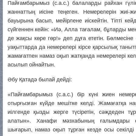
Пайғамбарымыз (с.а.с.) балаларды райхан гүлін
жаннаттың иісіне теңеген. Немерелерін жиі-ж
бауырына басып, мейірлене иіскейтін. Тіпті ке
сүйгеннен кейін: «Иә, Алла тағалам, бұларды ме
де жақсы көре гөр!» деп дұға ететін. Бөлмесіне 
уақыттарда да немерелері кірсе қарсылық танытп
жамағатпен намаз оқып жатқанда немерелері кел
асылып ойнайтын.
Әбу Қатадә былай дейді:
«Пайғамбарымыз (с.а.с.) бір күні жиен немер
отырғызған күйде мешітке келді. Жамағатқа на
иілгенде қызды жерге түсіретін, сәждеден тұ
алатын». Ханафи мәзхабының ғалымдары о
шығарып, намаз оқып тұрған кезде осы секілді