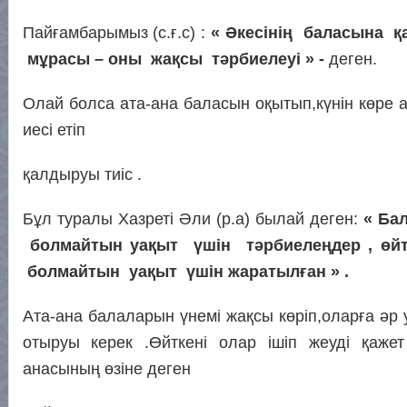
Пайғамбарымыз (с.ғ.с) :
« Әкесінің баласына 
мұрасы – оны жақсы тәрбиелеуі » -
деген.
Олай болса ата-ана баласын оқытып,күнін көре
иесі етіп
қалдыруы тиіс .
Бұл туралы Хазреті Әли (р.а) былай деген:
« Ба
болмайтын уақыт үшін тәрбиелеңдер , өй
болмайтын уақыт үшін жаратылған » .
Ата-ана балаларын үнемі жақсы көріп,оларға әр у
отыруы керек .Өйткені олар ішіп жеуді қажет
анасының өзіне деген