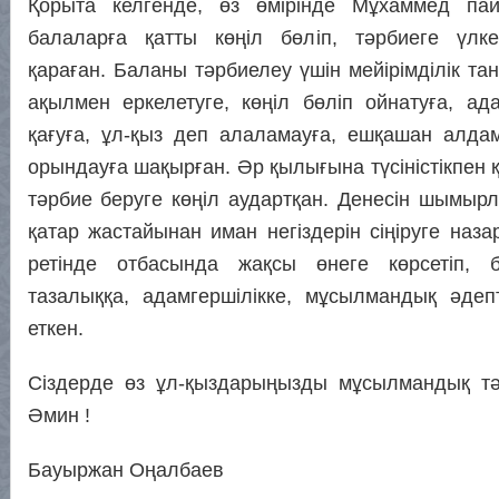
Қорыта келгенде, өз өмірінде Мұхаммед пайғ
балаларға қатты көңіл бөліп, тәрбиеге үлке
қараған. Баланы тәрбиелеу үшін мейірімділік тан
ақылмен еркелетуге, көңіл бөліп ойнатуға, ад
қағуға, ұл-қыз деп алаламауға, ешқашан алдам
орындауға шақырған. Әр қылығына түсіністікпен
тәрбие беруге көңіл аудартқан. Денесін шымы
қатар жастайынан иман негіздерін сіңіруге наза
ретінде отбасында жақсы өнеге көрсетіп, 
тазалыққа, адамгершілікке, мұсылмандық әдепт
еткен.
Сіздерде өз ұл-қыздарыңызды мұсылмандық тәр
Әмин !
Бауыржан Оңалбаев