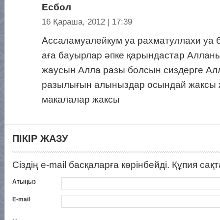
Есбол
16 Қараша, 2012 | 17:39
Ассаламуалейкум уа рахматуллахи уа 
аға бауырлар әпке қарындастар Аллан
жаусын Алла разы болсын сиздерге Ал
разылығын алыныздар осындай жаксы 
макалалар жаксы
ПІКІР ЖАЗУ
Сіздің e-mail басқаларға көрінбейді. Құпия сақ
Атыңыз
E-mail