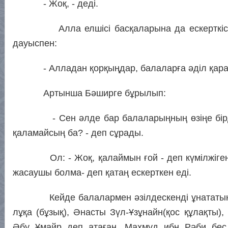
- Жоқ, - деді.
Алла елшісі басқаларына да ескерткісі ке
дауыспен:
- Алладан қорқыңдар, балаларға әділ қараңд
Артынша Бәширге бұрылып:
- Сен әлде бар балаларыңның өзіңе бірдей
қаламайсың ба? - деп сұрады.
Ол: - Жоқ, қалаймын ғой - деп күмілжігенд
жасаушы болма- деп қатаң ескерткен еді.
Кейде балалармен әзілдескенді ұнататын. 
лұқа (бұзық), Әнасты Зүл-Ұзұнайн(қос құлақты)
Әбу Ұмайр деп атаған. Махмұд ибн Рәби бе