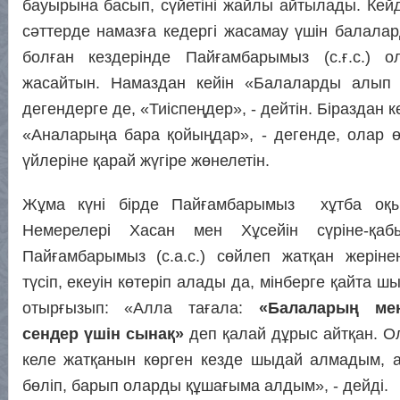
бауырына басып, сүйетіні жайлы айтылады. Кей
сәттерде намазға кедергі жасамау үшін балала
болған кездерінде Пайғамбарымыз (с.ғ.с.) о
жасайтын. Намаздан кейін «Балаларды алып
дегендерге де, «Тиіспеңдер», - дейтін. Біраздан к
«Аналарыңа бара қойыңдар», - дегенде, олар өз
үйлеріне қарай жүгіре жөнелетін.
Жұма күні бірде Пайғамбарымыз хұтба оқы
Немерелері Хасан мен Хұсейін сүріне-қабы
Пайғамбарымыз (с.а.с.) сөйлеп жатқан жеріне
түсіп, екеуін көтеріп алады да, мінберге қайта 
отырғызып: «Алла тағала:
«Балаларың мен
сендер үшін сынақ»
деп қалай дұрыс айтқан. Ол
келе жатқанын көрген кезде шыдай алмадым, а
бөліп, барып оларды құшағыма алдым», - дейді.