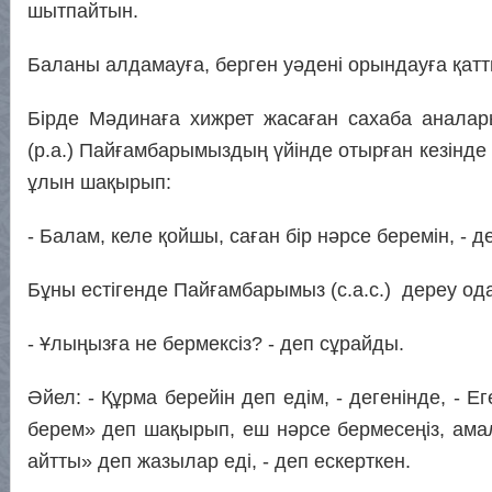
шытпайтын.
Баланы алдамауға, берген уәдені орындауға қатты
Бірде Мәдинаға хижрет жасаған сахаба аналар
(р.а.) Пайғамбарымыздың үйінде отырған кезінде
ұлын шақырып:
- Балам, келе қойшы, саған бір нәрсе беремін, - де
Бұны естігенде Пайғамбарымыз (с.а.с.) дереу од
- Ұлыңызға не бермексіз? - деп сұрайды.
Әйел: - Құрма берейін деп едім, - дегенінде, - Е
берем» деп шақырып, еш нәрсе бермесеңіз, амал 
айтты» деп жазылар еді, - деп ескерткен.