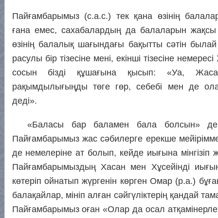
Пайғамбарымыз (с.а.с.) тек қана өзінің балал
ғана емес, сахабалардың да балаларын жақсы к
өзінің балалық шағындағы бақытты сәтін была
расулы бір тізесіне мені, екінші тізесіне немере
сосын бізді құшағына қысып: «Уа, Жаса
рақымдылығыңды төге гөр, себебі мен де олар
деді».
«Баласы бар баламен бала болсын» деп
Пайғамбарымыз жас сәбилерге ерекше мейіріммен
де немелеріне ат болып, кейде иығына мінгізіп ж
Пайғамбарымыздың Хасан мен Хұсейінді иығы
көтеріп ойнатып жүргенін көрген Омар (р.а.) бұға
балақайлар, мініп алған сәйгүліктерің қандай там
Пайғамбарымыз оған «Олар да осал атқамінерлер