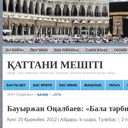
Біз жайлы
Өкіл имам
Кері байланыс
Сұрақ жауап
Онлайн 
ҚАТТАНИ МЕШІТІ
ҚМДБ, ОҚО бойынша, облыстық "Қаттани" орталық мешітінің ресми сайты
БАСТЫ БЕТ
БАС МҮФТИ
БАС ИМАМ
ЖАҢАЛЫҚ
УАҒЫЗ
ӘРІП ТАҢДАҢЫЗ:
ҚАЗАҚ
LATIN
Бауыржан Оңалбаев: «Бала тәрби
Күні: 20 Қыркүйек, 2012
|
Айдары:
Іс-шара
,
Түлкібас
|
2 п