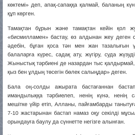
көктемі» деп, апақ-сапаққа қалмай, баланың кү
құп көрген.
Тамақтан бұрын және тамақтан кейін қол ж
«бисмилламен» бастау, өз алдынан жеу деген с
әдебін, бұған қоса тән мен жан тазалығын ү
балаларға күрес, садақ ату, жүгіру, суда жүзуд
Жыныстық тәрбиені де назардан тыс қалдырмай,
қыз бен ұлдың төсегін бөлек салыңдар» деген.
Бала оң-солды ажырата бастағаннан бастап
имандылыққа тәрбиелеп, ненің күнә, ненің са
мешітке үйір етіп, Алланы, пайғамбарды танытуғ
7-10 жастарынан бастап намаз оқу секілді мұсы
орындауға баулу да сүннетте негізге алынған.