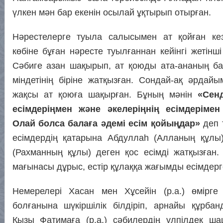
үлкен мән бар екенін осылай ұқтырып отырған.
Нәрестелерге туыла салысымен ат қойған кезд
көбіне бұған нәресте туылғаннан кейінгі жетінші
Сәбиге азан шақырып, ат қоюды ата-ананың ба
міндетінің біріне жатқызған. Сондай-ақ әрдай
жақсы ат қоюға шақырған. Бұның мәнін
«Сен
есімдеріңмен және әкелеріңнің есімдеріме
Олай болса балаға әдемі есім қойыңдар»
деп т
есімдердің қатарына Абдуллаһ (Алланың құлы
(Рахманның құлы) деген қос есімді жатқызған
мағынасы дұрыс, естір құлаққа жағымды есімдерг
Немерелері Хасан мен Хұсейін (р.а.) өмірге 
болғанына шүкіршілік білдіріп, арнайы құрбан
Қызы Фатимаға (р.а.) сәбилердің үлпілдек ш