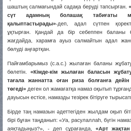
шаштың салмағындай садақа беруді тапсырған.
сүт адамның болашақ табиғаты ме
қалыптастырады»
-деп, адал сүтпен қорект
ұқтырған. Қандай да бір себеппен баланы б
жағдайда, харамға ауыз салмайтын адал жанғ
бөлуді аңғартқан.
Пайғамбарымыз (с.а.с.) жылаған баланы жұбат
бөлетін.
«Кімде-кім жылаған баласын жұбат
тағала жаннатта оған риза болғанға дейін
төгеді»
деген ол жамағатқа намаз оқытып тұрған
дауысын естісе, намазды тезірек бітіруге тырысат
Бірде таң намазын әдеттегіден жылдам оқып біт
бірі бұған таңданып: «Уа, расулаллаһ, бүгін нам
аяқтадыңыз?», - деп сұрағанда,
«Арт жақтан