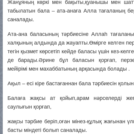
Жанұяның көркі мен бақыты,қуанышы мен шат
табылатын бала – ата-анаға Алла тағаланың б
саналады.
Ата-ана баласының тәрбиесіне Аллаһ тағалан
халқының алдында да жауапты.Өмірге келген пер
тегін қызмет көрсетіп кейде баласы үшін кез-кел
де барады.Әрине бұл баласын қорғап, перзе
мейірімі мен махаббатының арқасында болады .
Ақыл – есі кіре бастағаннан бала тәрбиесін қолы
Балаға жақсы ат қойып,арам нәрселерді жег
саулығын қорғап,
жақсы тәрбие беріп,оған мінез-құлық жағынан үл
басты міндеті болып саналады.