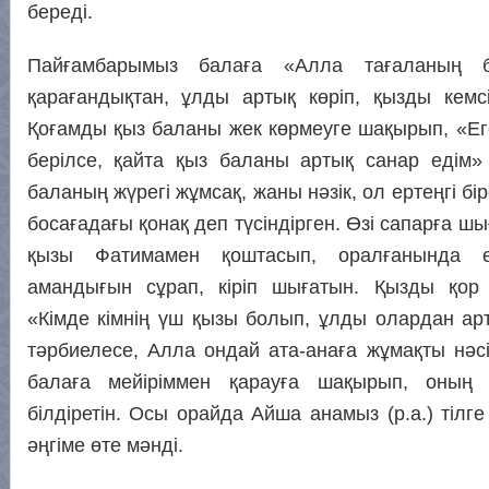
береді.
Пайғамбарымыз балаға «Алла тағаланың 
қарағандықтан, ұлды артық көріп, қызды кемс
Қоғамды қыз баланы жек көрмеуге шақырып, «Еге
берілсе, қайта қыз баланы артық санар едім» 
баланың жүрегі жұмсақ, жаны нәзік, ол ертеңгі біре
босағадағы қонақ деп түсіндірген. Өзі сапарға ш
қызы Фатимамен қоштасып, оралғанында 
амандығын сұрап, кіріп шығатын. Қызды қор
«Кімде кімнің үш қызы болып, ұлды олардан ар
тәрбиелесе, Алла ондай ата-анаға жұмақты нәсі
балаға мейіріммен қарауға шақырып, оның 
білдіретін. Осы орайда Айша анамыз (р.а.) тілге
әңгіме өте мәнді.