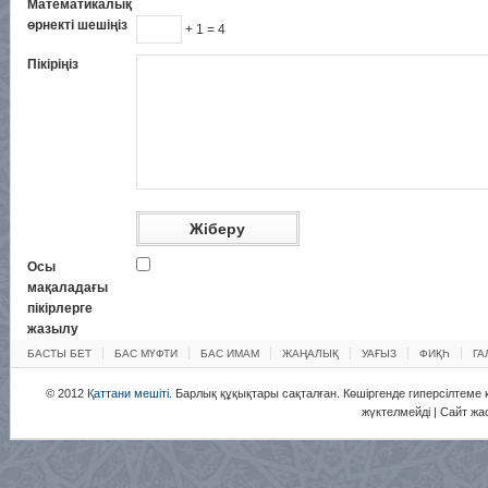
Математикалық
өрнекті шешіңіз
+ 1 = 4
Пікіріңіз
Осы
мақаладағы
пікірлерге
жазылу
БАСТЫ БЕТ
БАС МҮФТИ
БАС ИМАМ
ЖАҢАЛЫҚ
УАҒЫЗ
ФИҚҺ
ГА
© 2012
Қаттани мешіті
. Барлық құқықтары сақталған. Көшіргенде гиперсілтеме қ
жүктелмейді | Сайт жа