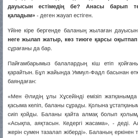
дауысын естімедің бе? Анасы барып те
қаладым»
- деген жауап естіген.
Үйіне кіре бергенде баланың жылаған дауысын
неге жылап жатыр, көз тиюге қарсы оқытпап
сұрағаны да бар.
Пайғамбарымыз балалардың кіш етіп қойғанын
қарайтын. Бұл жайында Уммул-Фадл басынан өтк
баяндаған:
«Мен Әлидің ұлы Хұсейінді емізіп жатқанымда А
қасыма келіп, баланы сұрады. Қолына ұстатқаным 
сиіп қойды. Баланы қайта алмақ болып қолымд
«Асықпа, аяқтасын. Кедергі жасама»,
-
деді. А
жерін сумен тазалап жіберді». Баланың еркінен т