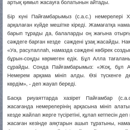
артық қимыл жасауға болатынын айтады.
Бір күні Пайғамбарымыз (с.а.с.) немерелері 
арқалаған күйде мешітке кіреді. Жамағатқа нам
барып тұрады да, балаларды оң жағына отырғ
сәждеге барған кезде сәждені ұзақ жасайды. Нам
«Уа, расулаллаһ, намазда сәждені көбірек созд
бұрын-соңды көрмеген едік. Бұл Алла тағаланы
сұрайды. Сонда Пайғамбарымыз: «Жоқ, бұл А
Немерем арқама мініп алды. Өзі түскенге де
көрдім», - деп жауап береді.
Басқа риуаяттарда хазірет Пайғамбар (с.а
жасағанда немерелерінің арқасына мініп алат
кезде жайлап жерге түсіретіні, құлап кетпесін деп
жасаған кезінде аяқтарын ашып тұратыны, нама