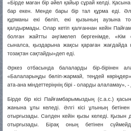
«Бірде маған бір әйел қайыр сұрай келді. Қасына
бар екен. Менде бары бір тал құрма еді. Әл
құрманы екі бөліп, екі қызының аузына то
қалдырмады. Олар кетіп қалғаннан кейін Пайға
болған жайтты әңгімелеп бергенімде, «Кім
сыналса, қыздарына жақсы қараған жағдайда 
тозақтан сақтайды»деп еді.
Әркез отбасында балаларды бір-бірінен ал
«Балаларыңды бөліп-жармай, теңдей көріңдер
ата-ана міндеттеріңнің бірі - оларды алаламау», - 
Бірде бір кісі Пайғамбарымыздың (с.а.с.) қасы
жанына ұлы келеді. Әлгі кісі ұлының бетінен
отырғызады. Сәлден кейін қызы келеді. Қызын
отырғызады. Бірақ оның бетінен сүймейд