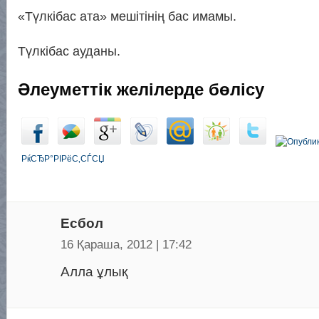
«Түлкібас ата» мешітінің бас имамы.
Түлкібас ауданы.
Әлеуметтік желілерде бөлісу
РќСЂР°РІРёС‚СЃСЏ
Есбол
16 Қараша, 2012 | 17:42
Алла ұлық