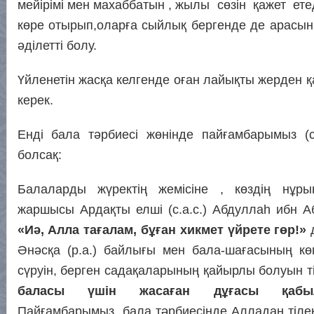
мейірімі мен махаббатын , жылы сөзін қажет ет
көре отырып,оларға сыйлық бергенде де арасын
әділетті болу.
Үйленетін жасқа келгенде оған лайықты жерден 
керек.
Енді бала тәрбиесі жөнінде пайғамбарымыз (с.ғ
болсақ:
Балаларды жүректің жемісіне , көздің нұры
жаршысы Ардақты елші (с.а.с.) Абдуллаһ ибн Аб
«Иә, Алла тағалам, бұған хикмет үйрете гөр!»
д
Әнәсқа (р.а.) байлығы мен бала-шағасының кө
сүруін, берген садақаларының қайырлы болуын т
баласы үшін жасаған дұғасы қабы
Пайғамбарымыз бала тәрбиесінде Алладан тілек 