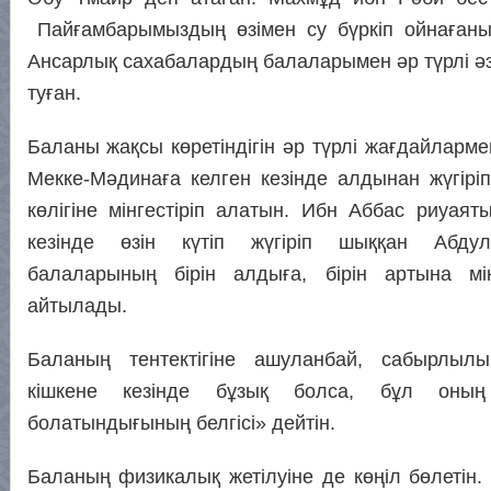
Пайғамбарымыздың өзімен су бүркіп ойнағаны
Ансарлық сахабалардың балаларымен әр түрлі әз
туған.
Баланы жақсы көретіндігін әр түрлі жағдайларме
Мекке-Мәдинаға келген кезінде алдынан жүгір
көлігіне мінгестіріп алатын. Ибн Аббас риуаят
кезінде өзін күтіп жүгіріп шыққан Абдулм
балаларының бірін алдыға, бірін артына мін
айтылады.
Баланың тентектігіне ашуланбай, сабырлыл
кішкене кезінде бұзық болса, бұл оны
болатындығының белгісі» дейтін.
Баланың физикалық жетілуіне де көңіл бөлетін.