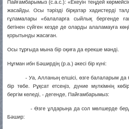
Пайғамбарымыз (с.а.с.): «Екеуін теңдей көрмейсі
жасайды. Осы тәрізді бірқатар хадистерді та
ғұламалары «балаларға сыйлық бергенде ған
бетінен сүйген кезде де оларды алаламауға көң
қорытынды жасаған.
Осы тұрғыда мына бір оқиға да ерекше мәнді.
Нұғман ибн Бәширдің (р.а.) әкесі бір күні:
- Уа, Алланың елшісі, өзге балаларым да ба
бір төбе. Рұқсат етсеңіз, дүние мүлкімнің көбі
бергім келеді, - дегенде, Пайғамбарымыз:
- Өзге ұлдарыңа да сол мөлшерде бердің
Бәшир: