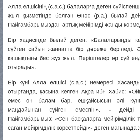
Алла елшісінің (с.а.с.) балаларға деген сүйіспенші
жыл қызметінде болған Әнәс (р.а.) былай дей
Пайғамбарымыздан артық мейірімді жанды көрме
Бір хадисінде былай деген: «Балаларыңды көп
сүйген сайын жаннатта бір дәреже беріледі. 
қашықтығы бес жүз жыл. Періштелер әр сүйгенд
отырады».
Бір күні Алла елшісі (с.а.с.) немересі Хасанд
отырғанда, қасына келген Ақра ибн Хабис: «Ой
емес он балам бар, ешқайсысын әлі күнг
маңдайынан сүйген емеспін», - дейді
Пайғамбарымыз: «Сен басқаларға мейірімділік 
саған мейірімділік көрсетпейді»- деген мағынада 