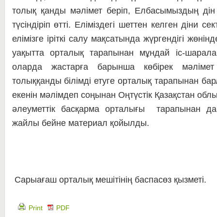
толық қанды мәлімет беріп, Елбасымыздың дін
түсіндіріп өтті. Еліміздегі шеттен келген діни 
елімізге іріткі салу мақсатында жүргендігі жөні
уақытта орталық тарапынан мұндай іс-шаралар
оларда жастарға барынша көбірек мәлімет
толыққанды білімді етуге орталық тарапынан бар
екенін мәлімдеп соңынан Оңтүстік Қазақстан облы
әлеуметтік басқарма орталығы тарапынан д
жайлы бейне материал қойылды.
Сарыағаш орталық мешітінің баспасөз қызметі.
Print
PDF