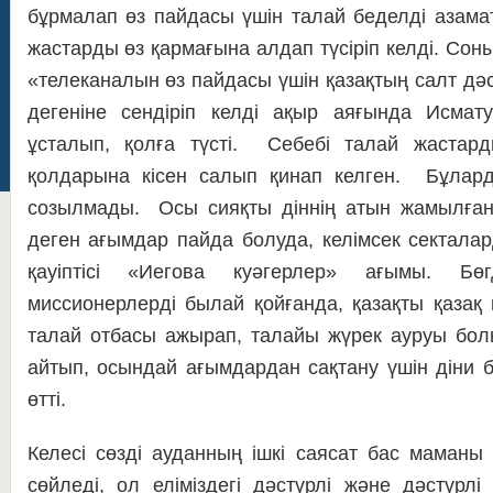
бұрмалап өз пайдасы үшін талай беделді азама
жастарды өз қармағына алдап түсіріп келді. Сон
«телеканалын өз пайдасы үшін қазақтың салт дәс
дегеніне сендіріп келді ақыр аяғында Исмат
ұсталып, қолға түсті. Себебі талай жастар
қолдарына кісен салып қинап келген. Бұларды
созылмады. Осы сияқты діннің атын жамылға
деген ағымдар пайда болуда, келімсек секталар
қауіптісі «Иегова куәгерлер» ағымы. Бө
миссионерлерді былай қойғанда, қазақты қаза
талай отбасы ажырап, талайы жүрек ауруы бол
айтып, осындай ағымдардан сақтану үшін діни бі
өтті.
Келесі сөзді ауданның ішкі саясат бас маман
сөйледі, ол еліміздегі дәстүрлі және дәстүрл