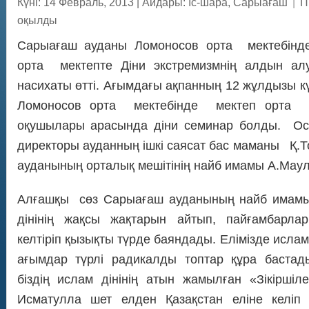
Күні: 14 Февраль, 2013
|
Айдары:
Іс-шара
,
Сарыағаш
|
П
оқылды
Сарыағаш ауданы Ломоносов орта мектебінд
орта мектепте Діни экстремизмнің алдын алуғ
насихаты өтті. Ағымдағы ақпанның 12 жұлдызы к
Ломоносов орта мектебінде мектеп орта 
оқушылары арасында діни семинар болды. Ос
директоры ауданның ішкі саясат бас маманы Қ.
ауданының орталық мешітінің найб имамы А.Маул
Алғашқы сөз Сарыағаш ауданының найб имам
дінінің жақсы жақтарын айтып, пайғамбарлар 
келтіріп қызықты түрде баяндады. Елімізде исла
ағымдар түрлі радикалды топтар құра бастад
біздің ислам дінінің атын жамылған «Зікірші
Исматулла шет елден Қазақстан еліне келіп 