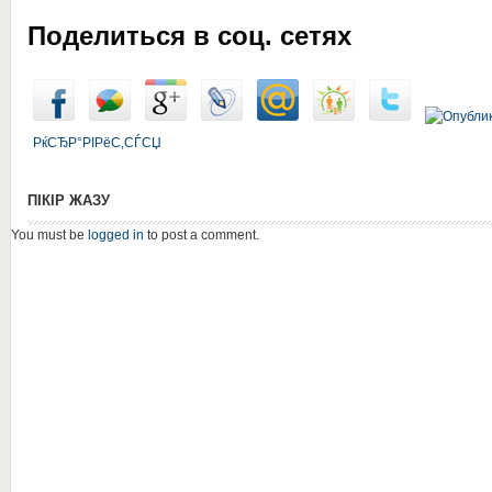
Поделиться в соц. сетях
РќСЂР°РІРёС‚СЃСЏ
ПІКІР ЖАЗУ
You must be
logged in
to post a comment.