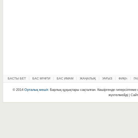
БАСТЫ БЕТ
БАС МҮФТИ
БАС ИМАМ
ЖАҢАЛЫҚ
УАҒЫЗ
ФИҚҺ
ГА
© 2014
Орталық мешіт
. Барлық құқықтары сақталған. Көшіргенде гиперсілтеме қ
жүктелмейді | Сай