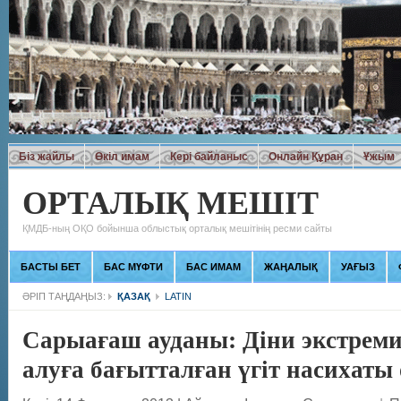
Біз жайлы
Өкіл имам
Кері байланыс
Онлайн Құран
Ұжым
ОРТАЛЫҚ МЕШІТ
ҚМДБ-ның ОҚО бойынша облыстық орталық мешітінің ресми сайты
БАСТЫ БЕТ
БАС МҮФТИ
БАС ИМАМ
ЖАҢАЛЫҚ
УАҒЫЗ
ӘРІП ТАҢДАҢЫЗ:
ҚАЗАҚ
LATIN
Сарыағаш ауданы: Діни экстрем
алуға бағытталған үгіт насихаты 