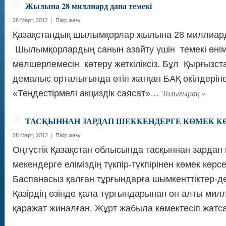
Жылына 28 миллиард дана темекі
28 Март, 2012
|
Пікір жазу
Қазақстандық шылымқорлар жылына 28 миллиард 
Шылымқорлардың санын азайту үшін темекі өнімд
мөлшерлемесін көтеру жеткіліксіз. Бұл Қырғызс
демалыс орталығында өтіп жатқан БАҚ өкілдерін
Толығырақ
»
«Теңдестірмелі акциздік саясат»…
ТАСҚЫННАН ЗАРДАП ШЕККЕНДЕРГЕ КӨМЕК К
28 Март, 2012
|
Пікір жазу
Оңтүстік Қазақстан облысында тасқыннан зардап 
мекендерге еліміздің түкпір-түкпірінен көмек көрсе
Баспанасыз қалған тұрғындарға шымкенттіктер-д
Қазірдің өзінде қала тұрғындарынан он алты мил
қаражат жиналған. Жұрт жабыла көмектесіп жат