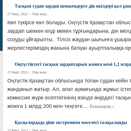
Тасқын судан зардап шеккендерге дін өкілдері қол ұш
27 Март, 2012
|
Пікір жазу
Көп түкірсе көл болады. Оңтүстік Қазақстан обл
зардап шеккен елді мекен тұрғындарына, дін өкіл
созуды ұйғарыпты. Тілсіз жаудан шығынға ұшыр
жерлестеріміздің жанына батқан ауыртпалыққа 
Оңтүстіктегі тасқын зардаптарын жоюға кемі 1,2 млрд
27 Март, 2012
|
Пікір жазу
Оңтүстік Қазақстан облысында топан судан кейін т
жанданып жатыр. Ал, апат аумағында жұмыс істе
комиссия жүре есептегінінің өзінде өңірдегі тас
Толығырақ
»
жоюға 1 млрд 200 млн теңгеге…
Қызылордада діни экстремизм мәселесі талқыланды
27 Март, 2012
|
Пікір жазу