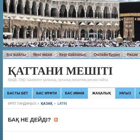
Біз жайлы
Өкіл имам
Кері байланыс
Онлайн Құран
Ұжым
ҚАТТАНИ МЕШІТІ
ҚМДБ, ОҚО Шымкент қалалық, орталық мешітінің ресми сайты
БАСТЫ БЕТ
БАС МҮФТИ
БАС ИМАМ
ЖАҢАЛЫҚ
УАҒЫЗ
ӘРІП ТАҢДАҢЫЗ:
ҚАЗАҚ
LATIN
БАҚ НЕ ДЕЙДІ?