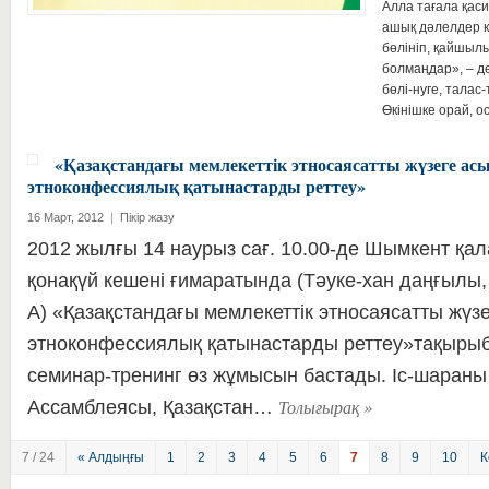
Алла тағала қаси
ашық дәлелдер к
бөлініп, қайшылы
болмаңдар», – д
бөлі-нуге, талас
Өкінішке орай,
«Қазақстандағы мемлекеттік этносаясатты жүзеге ас
этноконфессиялық қатынастарды реттеу»
16 Март, 2012
|
Пікір жазу
2012 жылғы 14 наурыз сағ. 10.00-де Шымкент қа
қонақүй кешені ғимаратында (Тәуке-хан даңғылы,
А) «Қазақстандағы мемлекеттік этносаясатты жүз
этноконфессиялық қатынастарды реттеу»тақыры
семинар-тренинг өз жұмысын бастады. Іс-шараны
Толығырақ
»
Ассамблеясы, Қазақстан…
7 / 24
« Алдыңғы
1
2
3
4
5
6
7
8
9
10
К