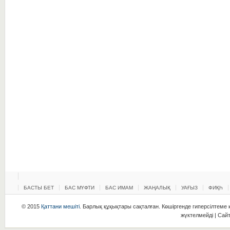
БАСТЫ БЕТ
БАС МҮФТИ
БАС ИМАМ
ЖАҢАЛЫҚ
УАҒЫЗ
ФИҚҺ
© 2015
Қаттани мешіті
. Барлық құқықтары сақталған. Көшіргенде гиперсілтеме қ
жүктелмейді | Сай