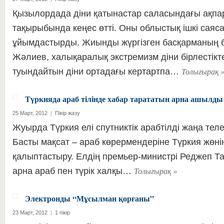
Қызылордада діни қатынастар саласындағы ақпа
тақырыбында кеңес өтті. Оны облыстық ішкі саяс
ұйымдастырды. Жиынды жүргізген басқарманың 
Жәлиев, халықаралық экстремизм діни бірлестік
Толығырақ
туындайтын діни ортадағы кертартпа…
Түркияда араб тілінде хабар тарататын арна ашылды
25 Март, 2012
|
Пікір жазу
Жуырда Түркия елі спутниктік арабтілді жаңа теле
Басты мақсат – араб көрермендеріне Түркия жөн
қалыптастыру. Елдің премьер-министрі Реджеп Т
Толығырақ
»
арна араб пен түрік халқы…
Электронды “Мұсылман қорғаны”
23 Март, 2012
|
1 пікір