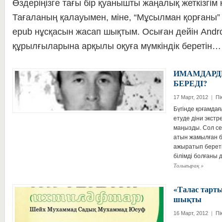
Өздеріңізге тағы бір қуанышты жаңалық жеткізгім 
Тағаланың қалауымен, міне, “Мұсылман қорғаны”
epub нұсқасын жасап шықтым. Осыған дейін Androi
құрылғыларына арқылы оқуға мүмкіндік беретін
ИМАМДАРД
БЕРЕДI?
17 Март, 2012
|
Пі
Бүгiнде қоғамда
етуде дiни экстр
маңызды. Сол себ
атын жамылған бү
ажыратып берет
бiлiмдi болғаны
Толығырақ
»
«Талас тарты
шықты
16 Март, 2012
|
Пі