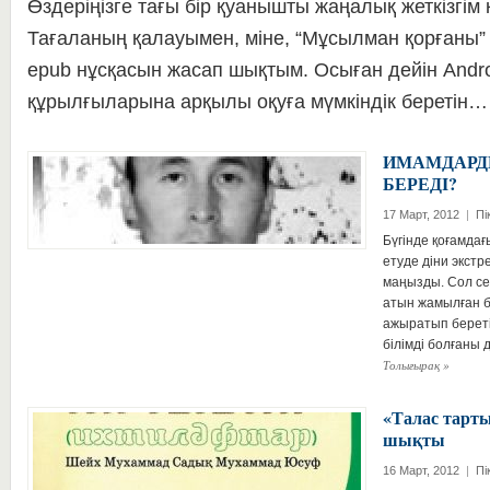
Өздеріңізге тағы бір қуанышты жаңалық жеткізгім 
Тағаланың қалауымен, міне, “Мұсылман қорғаны”
epub нұсқасын жасап шықтым. Осыған дейін Androi
құрылғыларына арқылы оқуға мүмкіндік беретін
ИМАМДАРД
БЕРЕДI?
17 Март, 2012
|
Пі
Бүгiнде қоғамда
етуде дiни экстр
маңызды. Сол себ
атын жамылған бү
ажыратып берет
бiлiмдi болғаны
Толығырақ
»
«Талас тарты
шықты
16 Март, 2012
|
Пі