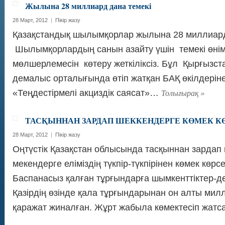
Жылына 28 миллиард дана темекі
28 Март, 2012
|
Пікір жазу
Қазақстандық шылымқорлар жылына 28 миллиард 
Шылымқорлардың санын азайту үшін темекі өнімд
мөлшерлемесін көтеру жеткіліксіз. Бұл Қырғызс
демалыс орталығында өтіп жатқан БАҚ өкілдерін
Толығырақ
»
«Теңдестірмелі акциздік саясат»…
ТАСҚЫННАН ЗАРДАП ШЕККЕНДЕРГЕ КӨМЕК К
28 Март, 2012
|
Пікір жазу
Оңтүстік Қазақстан облысында тасқыннан зардап 
мекендерге еліміздің түкпір-түкпірінен көмек көрсе
Баспанасыз қалған тұрғындарға шымкенттіктер-д
Қазірдің өзінде қала тұрғындарынан он алты мил
қаражат жиналған. Жұрт жабыла көмектесіп жат