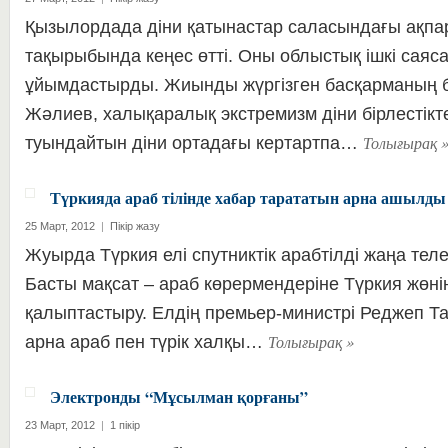
Қызылордада діни қатынастар саласындағы ақпа
тақырыбында кеңес өтті. Оны облыстық ішкі саяс
ұйымдастырды. Жиынды жүргізген басқарманың 
Жәлиев, халықаралық экстремизм діни бірлестік
Толығырақ
туындайтын діни ортадағы кертартпа…
Түркияда араб тілінде хабар тарататын арна ашылды
25 Март, 2012
|
Пікір жазу
Жуырда Түркия елі спутниктік арабтілді жаңа теле
Басты мақсат – араб көрермендеріне Түркия жөн
қалыптастыру. Елдің премьер-министрі Реджеп Т
Толығырақ
»
арна араб пен түрік халқы…
Электронды “Мұсылман қорғаны”
23 Март, 2012
|
1 пікір