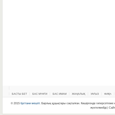
БАСТЫ БЕТ
БАС МҮФТИ
БАС ИМАМ
ЖАҢАЛЫҚ
УАҒЫЗ
ФИҚҺ
© 2015
Қаттани мешіті
. Барлық құқықтары сақталған. Көшіргенде гиперсілтеме қ
жүктелмейді | Сай