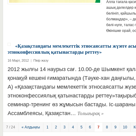
Алла тағала қаси
ашық дәлелдер к
бөлініп, қайшылы
болмаңдар», – д
бөлі-нуге, талас
Өкінішке орай,
«Қазақстандағы мемлекеттік этносаясатты жүзеге ас
этноконфессиялық қатынастарды реттеу»
16 Март, 2012
|
Пікір жазу
2012 жылғы 14 наурыз сағ. 10.00-де Шымкент қа
қонақүй кешені ғимаратында (Тәуке-хан даңғылы,
А) «Қазақстандағы мемлекеттік этносаясатты жүз
этноконфессиялық қатынастарды реттеу»тақыры
семинар-тренинг өз жұмысын бастады. Іс-шараны
Толығырақ
»
Ассамблеясы, Қазақстан…
7 / 24
« Алдыңғы
1
2
3
4
5
6
7
8
9
10
К