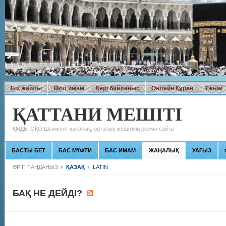
Біз жайлы
Өкіл имам
Кері байланыс
Онлайн Құран
Ұжым
ҚАТТАНИ МЕШІТІ
ҚМДБ, ОҚО Шымкент қалалық, орталық мешітінің ресми сайты
БАСТЫ БЕТ
БАС МҮФТИ
БАС ИМАМ
ЖАҢАЛЫҚ
УАҒЫЗ
ӘРІП ТАҢДАҢЫЗ:
ҚАЗАҚ
LATIN
БАҚ НЕ ДЕЙДІ?