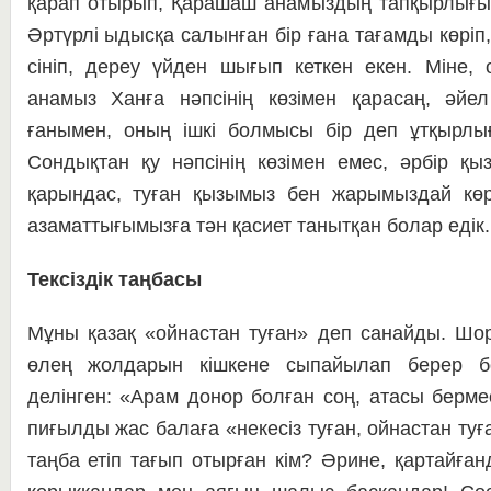
қарап оты­рып, Қарашаш анамыздың тап­қырлығы
Әр­түрлі ыдысқа салынған бір ғана та­ғ­амды көріп, ө
сініп, дереу үйден шығып кет­кен екен. Міне, 
анамыз Ханға нәпсінің кө­зі­мен қарасаң, әйе
ғанымен, оның ішкі болмысы бір деп ұтқырлығ
Сондықтан қу нәпсінің кө­зі­мен емес, әрбір қыз
қарындас, туған қызымыз бен жарымыздай көре
азаматтығымызға тән қа­си­ет танытқан болар едік
Тексіздік таңбасы
Мұны қазақ «ойнастан туған» деп санайды. Шор
өлең жолдарын кішкене сы­пайылап берер б
делінген: «Арам донор бол­ған соң, атасы берме
пиғылды жас балаға «не­ке­сіз туған, ойнастан туғ
таңба етіп тағып отырған кім? Әрине, қартайған