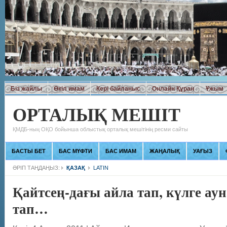
Біз жайлы
Өкіл имам
Кері байланыс
Онлайн Құран
Ұжым
ОРТАЛЫҚ МЕШІТ
ҚМДБ-ның ОҚО бойынша облыстық орталық мешітінің ресми сайты
БАСТЫ БЕТ
БАС МҮФТИ
БАС ИМАМ
ЖАҢАЛЫҚ
УАҒЫЗ
ӘРІП ТАҢДАҢЫЗ:
ҚАЗАҚ
LATIN
Қайтсең-дағы айла тап, күлге аун
тап…