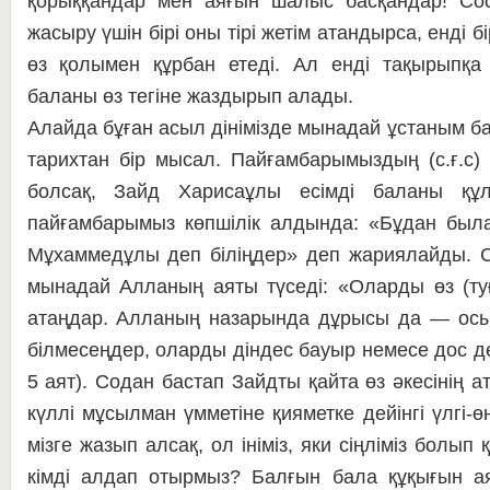
қорыққандар мен аяғын шалыс басқандар! Со­с
жасыру үшін бі­рі оны тірі жетім атандырса, ен­ді б
өз қо­лы­мен құрбан етеді. Ал енді та­қы­рып­қ
баланы өз тегіне жаздырып алады.
Алайда бұған асыл дінімізде мы­надай ұстаным бар.
тарихтан бір мысал. Пай­ғамбарымыздың (с.ғ.с) 
болсақ, Зайд Ха­ри­­саұлы есімді баланы құ
пайғамбарымыз көп­ші­лік алдында: «Бұдан был
Мұхаммедұлы деп бі­ліңдер» деп жариялайды. С
мынадай Алланың ая­ты түседі: «Оларды өз (туғ
атаңдар. Алланың на­зарында дұрысы да — осы. Ә
білмесеңдер, олар­ды діндес бауыр немесе дос д
5 аят). Со­дан бастап Зайдты қайта өз әке­сі­нің
күллі мұ­сылман үмметіне қияметке дей­інгі үлгі-өн
мізге жазып алсақ, ол ініміз, яки сі­ңліміз болы
кімді алдап отырмыз? Бал­ғын бала құқығын ая