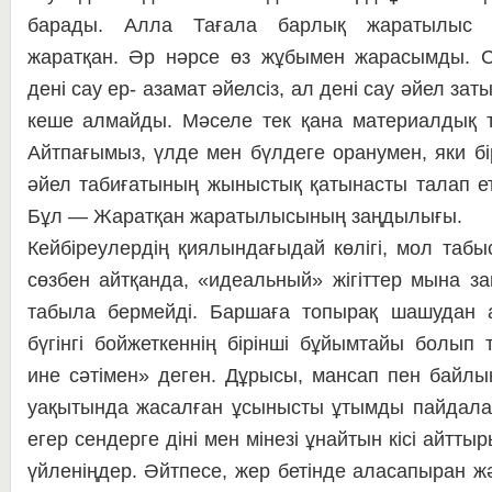
барады. Алла Тағала барлық жаратылыс и
жаратқан. Әр нәр­се өз жұбымен жарасымды. С
дені сау ер- аза­мат әйелсіз, ал дені сау әйел за
кеше ал­май­ды. Мәселе тек қана материал­дық 
Айт­па­ғы­мыз, үлде мен бүлдеге ора­­ну­­мен, яки б
әйел та­би­­ғатының жыныстық қа­тынасты та­лап ет
Бұл — Жа­ратқан жа­рат­ы­лы­сының заң­дылығы.
Кейбіреулердің қиялын­да­ғы­дай көлігі, мол таб
сөзбен айтқанда, «идеаль­ный» жігіттер мына зам
табыла бермейді. Бар­ша­ға топырақ шашудан а
бүгінгі бойжеткеннің бі­рінші бұйымтайы болып т
ине сәтімен» де­ген. Дұрысы, мансап пен бай­л
уақытында жа­салған ұсынысты ұтымды пай­да­­ла­
егер сен­дерге діні мен мінезі ұнайтын кісі айтты
үй­леніңдер. Әйтпесе, жер бетінде ала­сапыран 