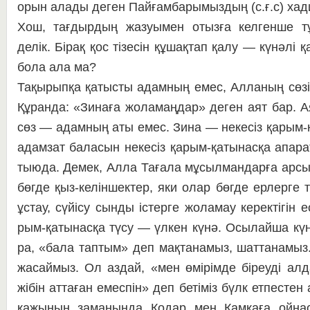
орын алады деген Пай­ғам­ба­ры­мыз­дың (с.ғ.с) хад
Хош, тағдырдың жазуымен оты­з­ға келгенше т
делік. Бірақ қос тізесін құ­шақ­тап қалу — күнәлі 
бола ала ма?
Тақырыпқа қатысты адамның емес, Алланың сөзін с
Құранда: «Зинаға жо­ла­маң­дар» деген аят бар. 
сөз — адамның аты емес. Зина — некесіз қарым-қа
адамзат баласын не­кесіз қарым-қатынасқа апара
тыюда. Де­мек, Алла Тағала мұсылмандарға ар­с
бөгде қыз-келіншектер, яки олар бөгде ер­лерге т
ұс­тау, сүйісу сынды істерге жоламау ке­ректігін е
рым-қатынасқа түсу — үлкен күнә. Осы­лайша күнә
ра, «бала таптым» деп мақ­та­на­мыз, шаттанамыз
жасаймыз. Ол аздай, «мен өмірімде біреуді алдап
жібін аттаған емес­пін» деп бетіміз бүлк етпестен 
қажының за­манында Қодар мен Қамқаға ой­на