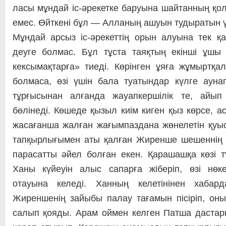
ласы мұндай іс-әре­кет­ке ба­­руы­на шайтанның қол
емес. Өйткені бұл — Ал­ланың ашуын тудыратын үл
Мұндай арсыз іс-әрекеттің орын алуына тек қан
деуге болмас. Бұл тұста та­я­қ­­тың екінші ұш
кексымақтарға» тиеді. Көрін­ген ұяға жұмыртқала
болмаса, өзі үшін бала туа­тын­дар күлге аун
тұрғысынан алғанда жауап­кер­­шілік те, айып
бөлінеді. Көшеде қызыл киім ки­ген қыз көрсе, а
жасағанша жалған жа­ғым­паз­дана жөнелетін қуыс
тапқырлығымен аты қал­­­ған Жиренше шешеннің 
парасатты әйел бол­ған екен. Қарашашқа көзі т
Ханы күйеуін алыс сапарға жіберіп, өзі нө­ке
отауына ке­ле­ді. Ханның келетінінен хабард
Жиреншенің зай­ы­бы палау тағамын пісіріп, он
салып қояды. Арам оймен келген Патша дас­тар­қ