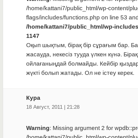
/home/kattani7/public_html/wp-content/plu
flags/includes/functions.php on line 53 and
/home/kattani7/public_html/wp-include
1147
Оқып шықтым, бірақ бір сұрағым бар. Ба
жасауда, некесіз тууда үлкен күнә. Бірақ
ойлағаныңдай болмайды. Кейбір қыздард
жүкті болып жатады. Ол не істеу керек.
Кура
18 Август, 2011 | 21:28
Warning
: Missing argument 2 for wpdb::pre
/home/kattani7/public_html/wp-content/plu