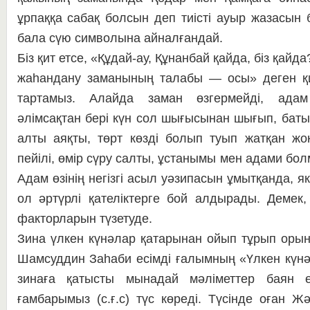
ұрпаққа са­бақ болсын деп тиісті ауыр жа­за­сын 
бала сүю символына айналғандай.
Біз қит етсе, «Құдай-ау, Құ­нан­бай қайда, біз қайда
жаһандану за­ма­ны­ның талабы — осы» деген қи
тартамыз. Алайда за­ман өзгермейді, адам 
әлімсақтан бері күн сол шы­ғысынан шығып, баты
алты аяқты, төрт көз­ді болып туып жатқан жоқ
пейілі, өмір сүру сал­ты, ұстанымы мен адами бол­м
Адам өзінің не­гізгі асыл уәзипасын ұмытқанда, 
ол әртүрлі қа­теліктерге бой алдырады. Де­мек
фак­тор­ла­рын түзетуде.
Зина үлкен күнәлар қатарынан ой­ып тұрып орын
Шамсуддин Заһаби есімді ға­л­ымның «Үлкен күнә
зинаға қатысты мы­на­дай мәліметтер баян е
ғамбарымыз (с.ғ.с) түс көреді. Тү­сін­­де оған Жә