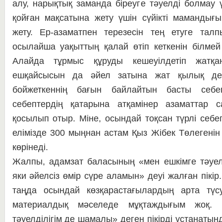
алу, нарықтық за­ман­да біреуге тәуелді болмау 
қойған мақсатына же­ту үшін сүйікті мамандығ
жету. Ер-аза­мат­пен терезесін тең етуге тал­
осылайша уа­қыттың қалай өтіп кеткенін біл­мей
Алайда тұр­мыс құруды кешеуілдетіп жат­қ
ешқайсысын да әйел затына жат қылық дей 
бойжеткеннің ба­ғын байлайтын басты себе
себептердің қатарына ат­қамінер азаматтар с
қосылып отыр. Міне, осын­­дай тоқсан түрлі себепп
елімізде 300 мың­нан астам Қыз Жібек Төлегенін 
көрінеді.
Жалпы, адамзат баласының «мен ешкімге тәуелді 
яки әйелсіз өмір сүре ала­мын» деуі жалған пікір. Бі
таңда осындай көз­қарастағылардың арта түсу
материалдық мә­­с­еледе мұқтаждығым жоқ. С
тәуелділігім де ша­малы» деген пікірді ұста­на­ты