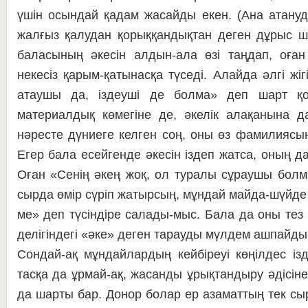
үшін осын­дай қа­дам жасайды екен. (Ана атануд
жалғыз қалудан қо­рыққандықтан деген дұрыс шы
баласының әке­сін алдын-ала өзі таңдап, оға
некесіз қа­рым-қатынасқа түседі. Алайда әл­гі ж
атаушы да, іздеуші де болма» деп шарт қо
материал­дық көмегіне де, әкелік алақанына 
нәресте дү­ни­еге келген соң, оны өз фа­ми­лия­
Егер бала есейгенде әкесін із­деп жатса, оның д
Оған «Сенің әкең жоқ, ол туралы сұ­рау­шы болм
сыр­да өмір сүріп жатырсың, мұн­дай майда-шүйде
ме» деп түсіндіре салады-мыс. Ба­ла да оны тез 
де­лі­гіндегі «әке» деген тарауды мүл­дем ашпайд
Сондай-ақ мұндайлардың кей­­біреуі көңілдес ізд
тасқа да ұрмай-ақ, жа­сан­ды ұрықтандыру әдісіне ж
да шарты бар. До­нор болар ер азаматтың тек сыр