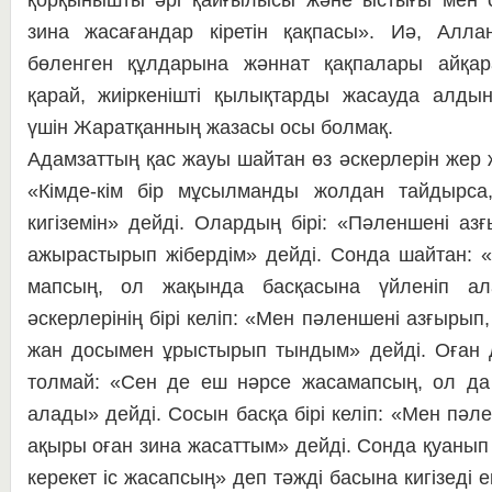
қорқынышты әрі қай­ғы­лы­сы және ыстығы мен
зина жасағандар кі­ре­тін қақпасы». Иә, Алланы
бөленген құлдарына жән­нат қақпалары айқара
қарай, жиір­ке­ніш­ті қылықтарды жасауда ал­д
үшін Жарат­қан­ның жазасы осы болмақ.
Адамзаттың қас жауы шайтан өз әскерлерін жер жү
«Кімде-кім бір мұ­сыл­ман­ды жолдан тайдырса
кигіземін» дейді. Олардың бірі: «Пәленшені аз­ғ
ажы­рас­ты­рып жібердім» дей­ді. Сонда шай­тан:
мап­сың, ол жақында басқасына үйленіп ал
әскерлерінің бірі келіп: «Мен пәленшені азғырып
жан досымен ұрыс­ты­рып тындым» дейді. Оған 
толмай: «Сен де еш нәрсе жасамапсың, ол да 
алады» дейді. Со­сын басқа бірі келіп: «Мен пә­л
ақыры оған зина жасаттым» дейді. Сон­да қуанып
керекет іс жасапсың» деп тәж­ді ба­сына кигізеді е