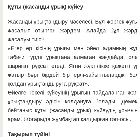
Құты (жасанды ұрық) күйеу
Жасанды ұрықтандыру мәсе­ле­сі. Бұл жөргек жуғы
жасалып отырған жәр­дем. Алайда бұл жәрд
жасалуы тиіс?
«Егер ер кісінің ұрығы мен әйел адамның жұм
табиғи түрде ұрықтана ал­ма­ған жағдайда, ола
шариғат рұқсат етеді. Яғни жүк­­тілікке қажетті 
жатыр бәрі бірдей бір ерлі-зайыптылардікі бол
қолдан ұрықтандыруға рұқ­сат».
Әйелге некелі күйеуінің ұры­ғын пайдаланған ж
ұрықтандыру әдісін қол­дануға болады. Демек,
бейтаныс құты (жасанды ұрық) күй­еу­дің ұрығы
арам. Жоғарыда жұмбақтап қал­дырған гәп-осы.
Тақырып түйіні