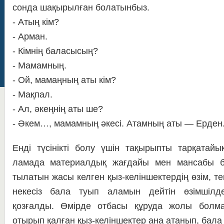
сонда ша­қы­рыл­ған болатынбыз.
- Атың кім?
- Арман.
- Кімнің баласысың?
- Мамамның.
- Ой, мамаңның аты кім?
- Мақпал.
- Ал, әкеңнің аты ше?
- Әкем…, мамамның әкесі. Атамның аты — Ерден
Енді түсінікті болу үшін та­қы­рып­ты тарқатайы
ламада материалдық жағ­дайы мен мансабы бір
тылатын жасы келген қыз-ке­лін­шектердің өзім, тек
некесіз бала туып ала­мын дейтін өзімшілде
қозғалды. Өмір­де отбасы құ­руда жолы болма
отырып қалған қыз-ке­лін­шек­тер ана атанып, бала 