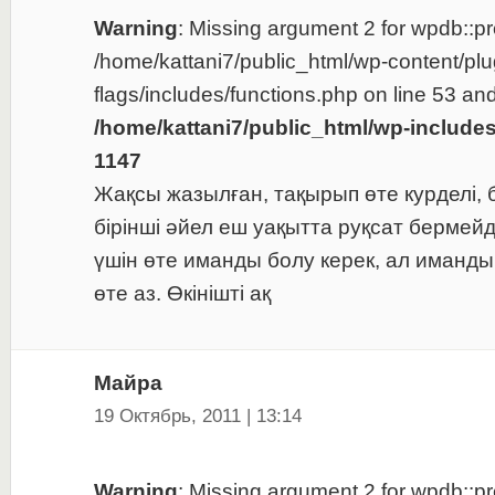
Warning
: Missing argument 2 for wpdb::pre
/home/kattani7/public_html/wp-content/plu
flags/includes/functions.php on line 53 and
/home/kattani7/public_html/wp-include
1147
Жақсы жазылған, тақырып өте курделі, 
бірінші әйел еш уақытта руқсат бермейд
үшін өте иманды болу керек, ал иманды
өте аз. Өкінішті ақ
Майра
19 Октябрь, 2011 | 13:14
Warning
: Missing argument 2 for wpdb::pre