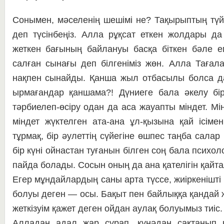
Сонымен, мәселенің шешімі не? Тақырыптың түйі
деп түсінбеңіз. Алла рұқсат ет­кен жолдары да
жеткен бағының байлануы бас­қа біткен бәле е
салған сынағы деп білгеніміз жөн. Алла Тағала
нақпен сынайды. Қанша жыл от­ба­сылы болса д
ырмағандар қаншама?! Дү­ние­ге бала әкелу бі
тәрбиелеп-өсіру одан да аса жауапты міндет. Мі
міндет жүктелген ата-ана ұл-қызына қай ісімен
тұрмақ, бір әулеттің сүй­егіне өшпес таңба салар
бір күні ойнастан ту­ғанын білген соң бала пси­хо­л
пайда бо­ла­ды. Сосын оның да ана қателігін қай­т
Егер мұн­дайлардың саны арта түссе, жиір­кенішті 
болуы деген — осы. Бақыт пен байлыққа қандай 
жеткізуім қажет де­ген ойдан аулақ болуымыз тиіс.
Алладан адал жар сұрап, күнәдан сақтанып кү