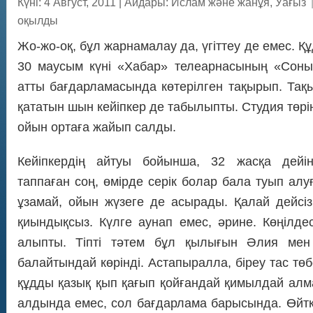
Күні: 4 Август, 2011
|
Айдары:
Ислам және жанұя
,
Уағыз
оқылды
Жо-жо-оқ, бұл жарнамалау да, үгіттеу де емес. Қ
30 маусым күні «Хабар» те­леарнасының «Соны
атты бағдарламасында көтерілген тақырып. Тақ
қататын шын кейіпкер де табылыпты. Студия төрі
ойын ортаға жайып салды.
Кейіп­кердің айтуы бой­ынша, 32 жасқа дейі
таппаған соң, өмірде серік болар бала туып алу­
ұзамай, ойын жүзеге де асырады. Қалай дейсіз 
қиындықсыз. Күл­ге ау­нап емес, әрине. Көңілд
алыпты. Тіпті тәтем бұл қылығын Әлия мен М
балайтындай көрінді. Ас­тапыралла, біреу тас тө
құдды қазық қып қа­­ғып қойғандай қимылдай ал
алдында емес, сол бағдарлама барысында. Өйтке