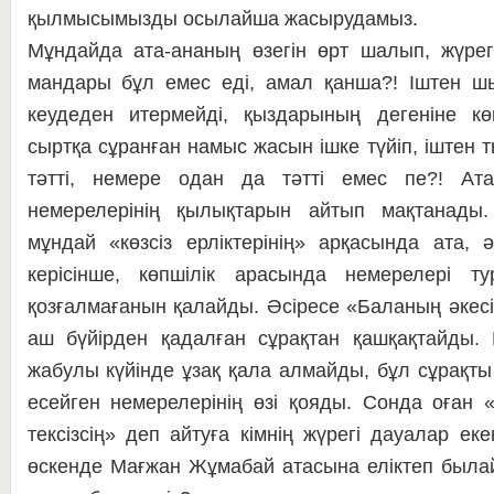
қылмысымызды осы­лай­ша жасырудамыз.
Мұндайда ата-ананың өзегін өрт шалып, жүрег
мандары бұл емес еді, амал қан­ша?! Іштен ш
кеудеден итермейді, қыз­да­рының дегеніне көн
сыртқа сұранған намыс жа­сын ішке түйіп, іштен
тәтті, немере одан да тәт­ті емес пе?! Ата-
немерелерінің қылықтарын ай­тып мақтанады. 
мұндай «көзсіз ер­лік­те­рі­нің» арқасында ата,
керісінше, көпшілік ара­сын­да немерелері т
қозғалмағанын қалайды. Әсі­ресе «Баланың әкесі 
аш бүйірден қадалған сұ­рақтан қашқақтайды. Б
жабулы күйінде ұзақ қала алмайды, бұл сұрақты 
есейген не­ме­ре­ле­рі­нің өзі қояды. Сонда оған «
тексізсің» деп ай­ту­ғ­а кімнің жүрегі дауалар 
өскенде Мағжан Жұ­мабай атасына еліктеп бы­ла