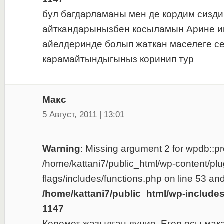
бул багдарламаны мен де кордим сизди
айткандарынызбен косыламын Арине и
айелдеринде болып жаткан маселеге с
карамайтындыгыныз коринип тур
Макс
5 Август, 2011 | 13:01
Warning
: Missing argument 2 for wpdb::pre
/home/kattani7/public_html/wp-content/plu
flags/includes/functions.php on line 53 and
/home/kattani7/public_html/wp-include
1147
Керемет жазылған дүние. Егер осы мақа