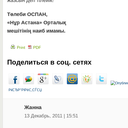
жазсын деп тілейік!
Төлеби ОСПАН,
«Нұр Астана» Орталық
мешітінің наиб имамы.
Print
PDF
Поделиться в соц. сетях
РќСЂР°РІРёС‚СЃСЏ
Жанна
13 Декабрь, 2011 | 15:51