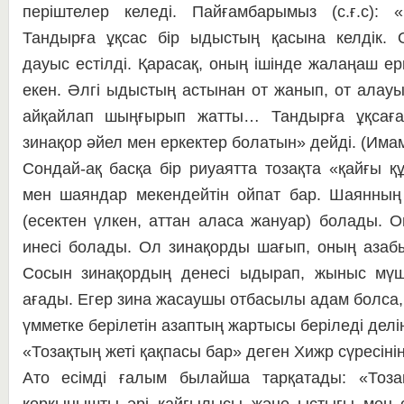
періштелер келеді. Пайғам­ба­­рымыз (с.ғ.с): 
Тандырға ұқсас бір ыдыстың қа­сына келдік. Од
дауыс естілді. Қарасақ, оның ішінде жалаңаш ер
екен. Әлгі ыдыстың ас­тынан от жанып, от алауы
айқайлап шың­ғы­рып жатты… Тандырға ұқсаға
зинақор әйел мен еркектер болатын» дейді. (Имам
Сондай-ақ басқа бір риуаятта то­зақта «қайғы 
мен шаяндар мекендейтін ой­пат бар. Шаянның 
(есектен үлкен, аттан аласа жануар) болады. О
инесі болады. Ол зи­на­қорды шағып, оның азаб
Сосын зинақордың де­несі ыдырап, жыныс мүше
ағады. Егер зина жа­сау­шы отбасылы адам болса, 
үмметке бе­рі­летін азаптың жартысы беріледі де­лі
«Тозақтың жеті қақпасы бар» де­ген Хижр сүресінің
Ато есімді ғалым бы­лай­ша тарқатады: «Тозақ