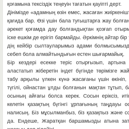
қоғамына тек­сіздік теңеуін тағатын қауіпті дерт.
Дінімізде «адамның өзін емес, жа­саған жиіркенішті
қағида бар. Өзі үшін бала туғыштарға жау бол­ға
әрекет қо­ғамда дау болғандықтан қозғап отыр­
іске еш­кім де ерігіп бармайды. Әркім­нің айтар бір
дің кейбір сылтауларымыз ада­ми болмысымызд
себеп бола алмайтындығын ес­тен шығармайық.
Бір кездері есекке теріс отырғызып, артына
аластатып жіберетін індет бүгінде төрімізге жа
табу арқылы үлкен күнә жасағаны үшін өкініп
түгілі, ойнастан ұлды болғанын мақтан тұтып, 
осының айғағы болса керек. Сосын еріксіз, и
келетін қазақтың бүгінгі ұрпағының таңдауы 
налисың. Біз мұсылманбыз, біз қазақпыз және 
да. Ендеше, Жаратқан баршамызды атына за