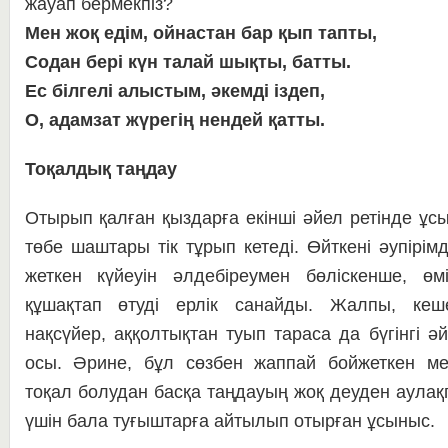
жауап бер­мек­піз?
Мен жоқ едім, ойнастан бар қып тапты,
Содан бері күн талай шықты, батты.
Ес білгелі алыстым, әкемді іздеп,
О, адамзат жүрегің нендей қатты.
Тоқалдық таңдау
Отырып қалған қыздарға екін­ші әйел ретінде ұс
төбе шаштары тік тұрып ке­теді. Өйткені әупірім
жеткен күйеуін әлде­бі­­реумен бөліскенше, өм
құшақтап өтуді ерлік са­найды. Жалпы, кешег
нақсүйер, аққолтықтан ту­ып тараса да бүгінгі әйе
осы. Әрине, бұл сөзбен жап­пай бойжеткен мен 
тоқал болудан басқа таң­дауың жоқ деуден аулақп
үшін бала ту­ғыш­тар­ға айтылып отырған ұсыныс.