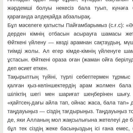
жәрдемші бо­луы некесіз бала туып, күнәға б
қарағанда әл­де­қайда абзалырақ.
Бұл мәселеге қатысты Пайғам­ба­­ры­мыз (с.ғ.с): «
дерден кімнің отбасын асы­рау­ға шамасы жетс
Өйткені үйлену — көзді арам­нан сақтаудың, мүше
тиімді жолы. Ал егер кім­де-кімнің үйленуге ша
ұстасын. Өйткені ора­за оған (жаман ойға берілу
деп өсиет еткен.
Тақырыптың түйіні, түрлі се­беп­термен тұрмыс 
қалған қыз-келіншектердің арам жолмен бала
шіліктің шегі мен шариғат шең­берінен шығу.
«қайтсең-дағы айла тап, ой­нас жаса, бала тап» д
таңдауыңыз — сіздің тағ­ды­ры­ңыз. Таңдауыңыз тоза
де, яки Алланың мол жақсылығына жетелеуі де бе
бұл тек сіздің жеке басыңыздың ісі ғана емес,