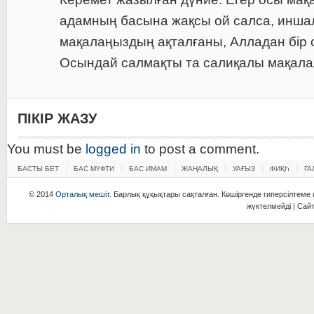
адамның басына жақсы ой салса, иншал
мақалаңыздың ақталғаны, Алладан бір с
Осындай салмақты та салиқалы мақалал
ПІКІР ЖАЗУ
You must be
logged in
to post a comment.
БАСТЫ БЕТ
БАС МҮФТИ
БАС ИМАМ
ЖАҢАЛЫҚ
УАҒЫЗ
ФИҚҺ
ГА
© 2014
Орталық мешіт
. Барлық құқықтары сақталған. Көшіргенде гиперсілтеме қ
жүктелмейді | Сай