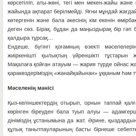
көрсе­ті­ліп, аты-жөні, тегі мен мекен-жайы және
жай­ында ақпарат берілмейді. Яғ­ни мұндай жағда
көтергенін және бала әке­­сінің кім екенін өмірбақ
деген сөз. Бі­рақ, бұ­дан да маңыздырақ бір гәп 
қалдыра тұрсақ…
Ендеше, бүгінгі қо­ғам­ның өзек­ті мәселелерін
жиіркенішті қылықтың үй­­реншікті тұстарын же
Мақалаға қойған атауым — жария түрде ойнас жас
қаракөздеріміздің «жа­­найқайынан» ұққаным һәм тү­й
Мәселенің мәнісі
Қыз-келіншектердің отырып, ор­нын таппай қалғ
көрінген біреуден бала туып алуы — адамгерш
дініміздің ұстанымына да жат. Әрине, қыздардың
құлық та­ныт­пау­ла­ры­ның басты бірнеше себепт