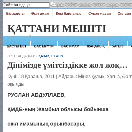
Біз жайлы
Өкіл имам
Кері байланыс
Сұрақ жауап
Онлайн 
ҚАТТАНИ МЕШІТІ
ҚМДБ, ОҚО бойынша, облыстық "Қаттани" орталық мешітінің ресми сайты
БАСТЫ БЕТ
БАС МҮФТИ
БАС ИМАМ
ЖАҢАЛЫҚ
УАҒЫЗ
ӘРІП ТАҢДАҢЫЗ:
ҚАЗАҚ
LATIN
Дінімізде үмітсіздікке жол жоқ…
Күні: 18 Қараша, 2011
|
Айдары:
Мінез құлық
,
Уағыз
,
Әр т
оқылды
РУСЛАН АБДУЛЛАЕВ,
ҚМДБ-ның Жамбыл облысы бойынша
өкіл имамының орынбасары,