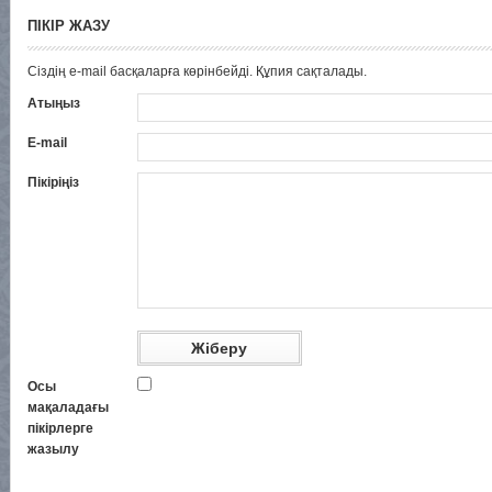
ПІКІР ЖАЗУ
Сіздің e-mail басқаларға көрінбейді. Құпия сақталады.
Атыңыз
E-mail
Пікіріңіз
Осы
мақаладағы
пікірлерге
жазылу