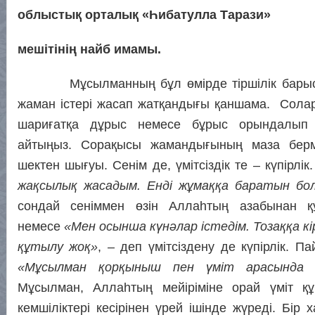
облыстық орталық «Һибатулла Тарази»
мешітінің найб имамы.
Мұсылманның бұл өмірде тіршілік барыс
жаман істері жасап жатқандығы қаншама. Сола
шариғатқа дұрыс немесе бұрыс орындалып
айтыңыз. Сорақысы жамандығының маза берм
шектен шығуы. Сенім де, үмітсіздік те – күпірлік
жақсылық жасадым. Енді жұмаққа баратын бо
сондай сеніммен өзін Аллаһтың азабынан қ
немесе
«Мен осынша күнәлар істедім. Тозаққа к
құтылу жоқ»
, – деп үмітсіздену де күпірлік. Па
«Мұсылман қорқыныш пен үміт арасында 
Мұсылман, Аллаһтың мейіріміне орай үміт құ
кемшіліктері кесірінен үрей ішінде жүреді. Бір