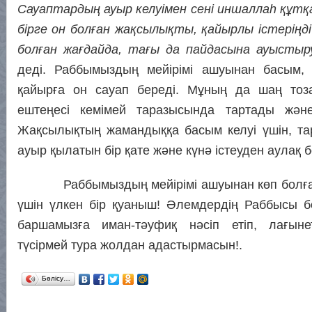
Сауаптардың ауыр келуімен сені иншаллаһ құтқ
бірге он болған жақсылықты, қайырлы істеріңд
болған жағдайда, тағы да пайдасына ауыстыр
деді. Раббымыздың мейірімі ашуынан басым,
қайырға он сауап береді. Мұның да шаң то
ештеңесі кемімей таразысында тартады жән
Жақсылықтың жамандыққа басым келуі үшін, та
ауыр қылатын бір қате және күнә істеуден аулақ бо
Раббымыздың мейірімі ашуынан көп болған
үшін үлкен бір қуаныш! Әлемдердің Раббысы б
баршамызға иман-тәуфиқ нәсіп етіп, лағыне
түсірмей тура жолдан адастырмасын!.
Бөлісу…