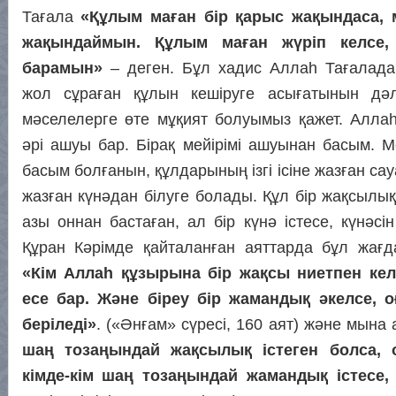
Тағала
«Құлым маған бір қарыс жақындаса, 
жақындаймын. Құлым маған жүріп келсе, 
барамын»
– деген. Бұл хадис Аллаһ Тағалада
жол сұраған құлын кешіруге асығатынын дә
мәселелерге өте мұқият болуымыз қажет. Аллаһ
әрі ашуы бар. Бірақ мейірімі ашуынан басым. М
басым болғанын, құлдарының ізгі ісіне жазған с
жазған күнәдан білуге болады. Құл бір жақсылы
азы оннан бастаған, ал бір күнә істесе, күнәсін
Құран Кәрімде қайталанған аяттарда бұл жағд
«Кім Аллаһ құзырына бір жақсы ниетпен кел
есе бар. Және біреу бір жамандық әкелсе, о
беріледі»
. («Әнғам» сүресі, 160 аят) және мына
шаң тозаңындай жақсылық істеген болса, 
кімде-кім шаң тозаңындай жамандық істесе,