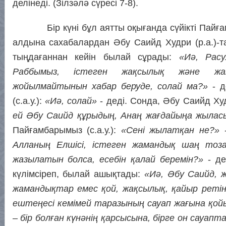
делінеді. (Зілзәлә сүресі 7-8).
Бір күні бұл аятты оқығанда сүйікті Пайғамб
алдына сахабалардан Әбу Саийд Худри (р.а.)-т
тыңдағаннан кейін былай сұрады:
«Иә, Рас
Раббымыз, істеген жақсылық және жам
жойылмайтынын хабар беруде, солай ма?»
- 
(с.а.у.):
«Иә, солай»
- деді. Сонда, Әбу Саийд Худ
ей Әбу Саийд құрыдың, Анаң жағдайыңа жылас
Пайғамбарымыз (с.а.у.):
«Сені жылатқан не?»
-
Алланың Елшісі, істеген жамандық шаң тоз
жазылатын болса, есебін қалай беремін?»
- де
күлімсіреп, былай ашықтады:
«Иә, Әбу Саийд, 
жамандықтар емес қой, жақсылық, қайыр ретін
ештеңесі кемімей таразының сауап жағына қой
– бір болған күнәнің қарсысына, бірге он сауа