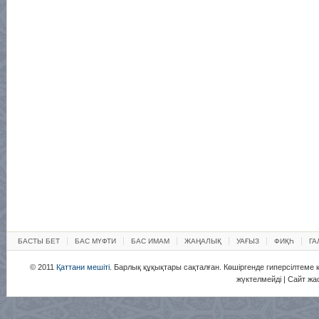
БАСТЫ БЕТ
БАС МҮФТИ
БАС ИМАМ
ЖАҢАЛЫҚ
УАҒЫЗ
ФИҚҺ
ГА
© 2011
Қаттани мешіті
. Барлық құқықтары сақталған. Көшіргенде гиперсілтеме қ
жүктелмейді | Сайт жа