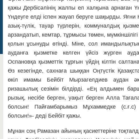
қажы Дербісәлінің жалпы ел халқына арнаған Үн
Үндеуге елді іспен жауап беруге шақырды. Яғни 
азық-түлік, тауар түрлерін, коммуналдық қызме
арзандатып, кемтар, тұрмысы төмен, мүмкіншіліг
қолын ұсынуды өтінді. Міне, сол имандылықты
ауданға қызметке келген үйсіз жүрген ау
Оспановқа қызметтік тұрғын үйдің кілтін салта
Өз кезегінде, сахнаға шыққан Оңтүстік Қазақ
өкіл имамы Бейбіт Мырзагелдиев аудан әкімін
ризашылық сезімін білдірді. «Ең алдымен бар
рызық, несібе берген, уақыт берген Алла Тағал
болсын! Пайғамбарымыз Мұхаммедке (с.ғ.с)
болсын!»- деді Бейбіт қажы.
Мұнан соң Рамазан айының қасиеттеріне тоқталд