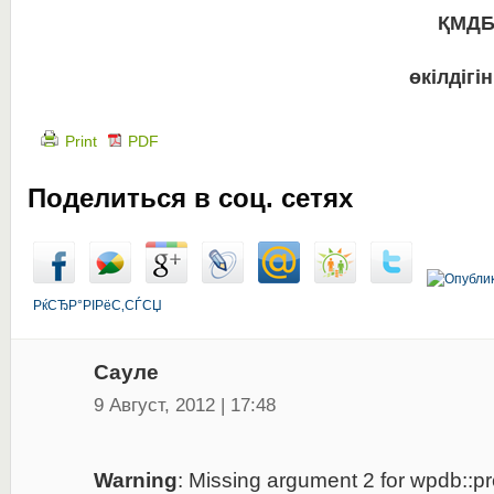
ҚМДБ
өкілдігі
Print
PDF
Поделиться в соц. сетях
РќСЂР°РІРёС‚СЃСЏ
Сауле
9 Август, 2012 | 17:48
Warning
: Missing argument 2 for wpdb::pre