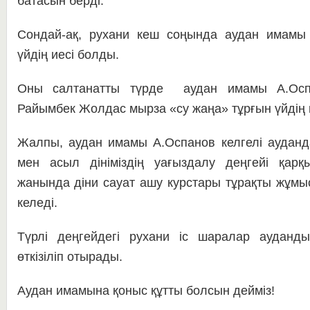
батасын берді.
Сондай-ақ, рухани кеш соңында аудан имам
үйдің иесі болды.
Оны салтанатты түрде аудан имамы А.Оспа
Райымбек Жолдас мырза «су жаңа» тұрғын үйдің кі
Жалпы, аудан имамы А.Оспанов келгелі ауданд
мен асыл дініміздің уағыздалу деңгейі қар
жанында діни сауат ашу курстары тұрақты жұм
келеді.
Түрлі деңгейдегі рухани іс шаралар ауданды
өткізіліп отырады.
Аудан имамына қоныс құтты болсын дейміз!