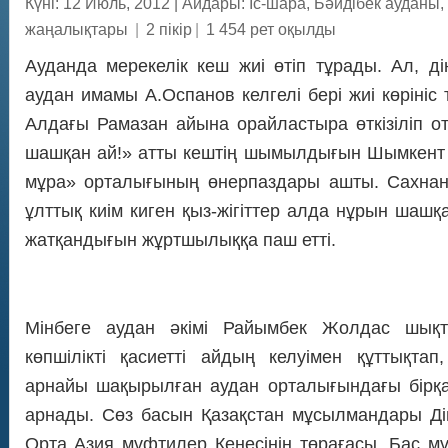
Күні: 12 Июль, 2012
|
Айдары:
Іс-шара
,
Бәйдібек ауданы
,
жаңалықтары
|
2 пікір
|
1 454 рет оқылды
Ауданда мерекелік кеш жиі өтіп тұрады. Ал, ді
аудан имамы А.Оспанов келгелі бері жиі көрініс
Алдағы Рамазан айына орайластыра өткізіліп о
шашқан ай!» атты кештің шымылдығын Шымкент
мұра» орталығының өнерпаздары ашты. Сахнан
ұлттық киім киген қыз-жігіттер алда нұрын шаш
жатқандығын жұртшылыққа паш етті.
Мінбеге аудан әкімі Райымбек Жолдас шық
көпшілікті қасиетті айдың келуімен құттықтап,
арнайы шақырылған аудан орталығындағы бірқа
арнады. Сөз басын Қазақстан мұсылмандары Ді
Орта Азия мүфтилер Кеңесінің төрағасы, Бас м