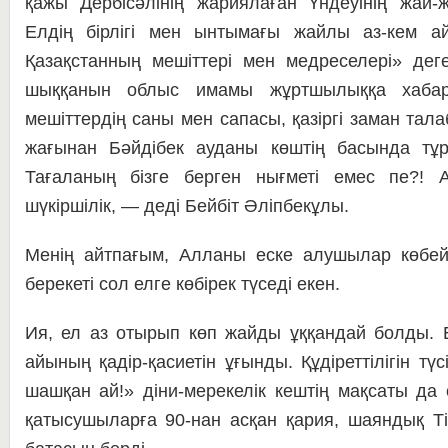
қажы Дербісәлінің жариялаған Үндеуінің жай-
Елдің бірлігі мен ынтымағы жайлы аз-кем айт
Қазақстанның мешіттері мен медреселері» дег
шыққанын облыс имамы жұртшылыққа хабар
мешіттердің саны мен сапасы, қазіргі заман тал
жағынан Бәйдібек ауданы көштің басында тұ
Тағаланың бізге берген нығметі емес пе?!
шүкіршілік, — деді Бейбіт Әліпбекұлы.
Менің айтпағым, Алланы еске алушылар көбе
берекеті сол елге көбірек түседі екен.
Ия, ел аз отырып көп жайды ұққандай болды. 
айының қадір-қасиетін ұғынды. Құдіреттілігін тү
шашқан ай!» діни-мерекелік кештің мақсаты да
қатысушыларға 90-нан асқан қария, шаяндық Т