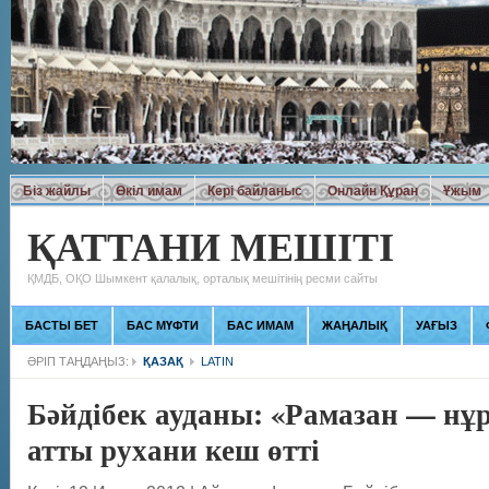
Біз жайлы
Өкіл имам
Кері байланыс
Онлайн Құран
Ұжым
ҚАТТАНИ МЕШІТІ
ҚМДБ, ОҚО Шымкент қалалық, орталық мешітінің ресми сайты
БАСТЫ БЕТ
БАС МҮФТИ
БАС ИМАМ
ЖАҢАЛЫҚ
УАҒЫЗ
ӘРІП ТАҢДАҢЫЗ:
ҚАЗАҚ
LATIN
Бәйдібек ауданы: «Рамазан — нұ
атты рухани кеш өтті