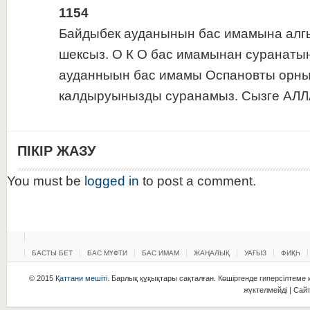
1154
Байдыбек ауданынын бас имамына ал
шексыз. О К О бас имамынан суранат
ауданныын бас имамы Оспановты орн
калдыруынызды суранамыз. Сызге АЛЛ
ПІКІР ЖАЗУ
You must be
logged in
to post a comment.
БАСТЫ БЕТ
БАС МҮФТИ
БАС ИМАМ
ЖАҢАЛЫҚ
УАҒЫЗ
ФИҚҺ
© 2015
Қаттани мешіті
. Барлық құқықтары сақталған. Көшіргенде гиперсілтеме қ
жүктелмейді | Сай