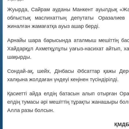
Жуырда, Сайрам ауданы Манкент ауылдық «Жа
облыстық маслихаттың депутаты Оразалиев
жиналған жамағатқа ауыз ашар берді.
Арнайы шара барысында аталмыш мешіттің б
Хайдарқұл Ахметқұлұлы уағыз-насихат айтып, 
шақырды.
Сондай-ақ, шейх, Дінбасы Әбсаттар қажы Дерб
халқына жолдаған үндеуі кеңінен түсіндірілді.
Қасиетті айда елдің батасын алып отырған Ор
елдің тумасы әрі мешіттің тұрақты жанашыры бол
Алла разы болсын.
ҚМДБ