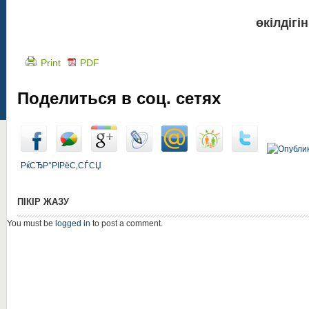
өкілдігі
Print
PDF
Поделиться в соц. сетях
РќСЂР°РІРёС‚СЃСЏ
ПІКІР ЖАЗУ
You must be
logged in
to post a comment.