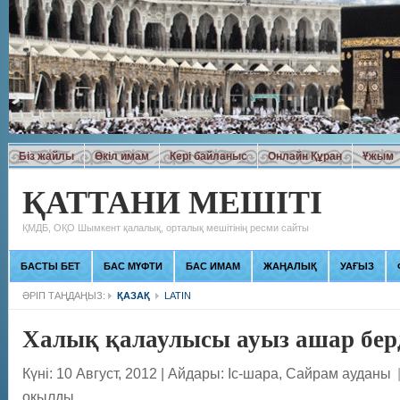
Біз жайлы
Өкіл имам
Кері байланыс
Онлайн Құран
Ұжым
ҚАТТАНИ МЕШІТІ
ҚМДБ, ОҚО Шымкент қалалық, орталық мешітінің ресми сайты
БАСТЫ БЕТ
БАС МҮФТИ
БАС ИМАМ
ЖАҢАЛЫҚ
УАҒЫЗ
ӘРІП ТАҢДАҢЫЗ:
ҚАЗАҚ
LATIN
Халық қалаулысы ауыз ашар бер
Күні: 10 Август, 2012
|
Айдары:
Іс-шара
,
Сайрам ауданы
оқылды