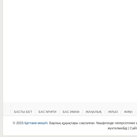
БАСТЫ БЕТ
БАС МҮФТИ
БАС ИМАМ
ЖАҢАЛЫҚ
УАҒЫЗ
ФИҚҺ
© 2015
Қаттани мешіті
. Барлық құқықтары сақталған. Көшіргенде гиперсілтеме қ
жүктелмейді | Сай