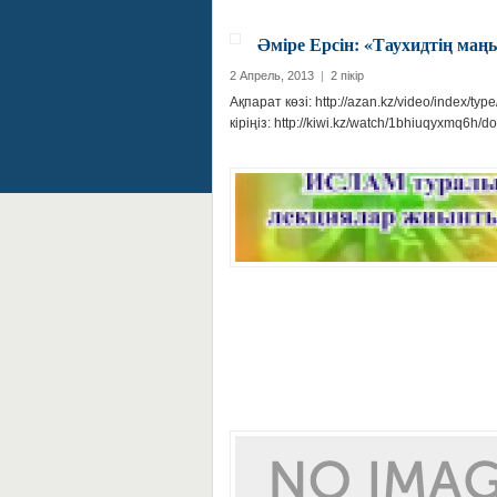
Әміре Ерсін: «Таухидтің ма
2 Апрель, 2013
|
2 пікір
Ақпарат көзі: http://azan.kz/video/index/ty
кіріңіз: http://kiwi.kz/watch/1bhiuqyxmq6h/d