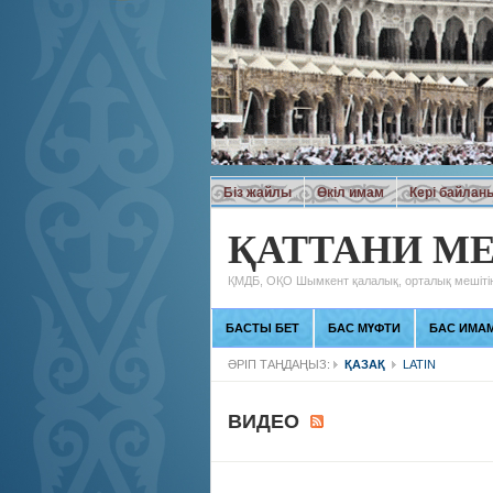
Біз жайлы
Өкіл имам
Кері байлан
ҚАТТАНИ МЕ
ҚМДБ, ОҚО Шымкент қалалық, орталық мешітін
БАСТЫ БЕТ
БАС МҮФТИ
БАС ИМА
ӘРІП ТАҢДАҢЫЗ:
ҚАЗАҚ
LATIN
ВИДЕО