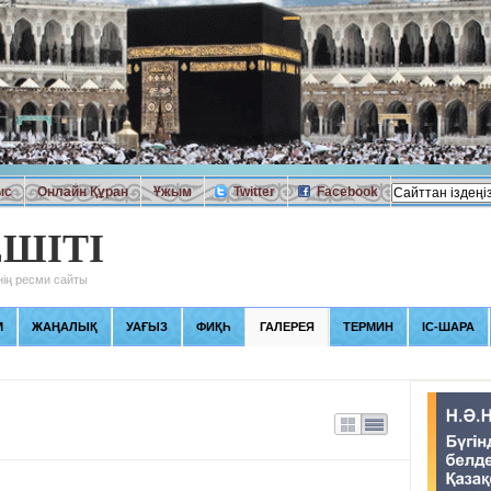
ыс
Онлайн Құран
Ұжым
Twitter
Facebook
ШІТІ
ің ресми сайты
М
ЖАҢАЛЫҚ
УАҒЫЗ
ФИҚҺ
ГАЛЕРЕЯ
ТЕРМИН
ІС-ШАРА