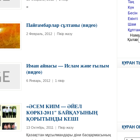
«
Пайғамбарлар сұлтаны (видео)
2 Февраль, 2012
|
Пікір жазу
ҚҰРАН 
Иман айнасы — Ислам және ғылым
(видео)
6 Январь, 2012
|
1 пікір
«ӘСЕМ КИІМ — ӘЙЕЛ
КӨРКІ-2011″ БАЙҚАУЫНЫҢ
ҚОРЫТЫНДЫ КЕШІ
ҚҰРАН О
13 Октябрь, 2011
|
Пікір жазу
Қазақстан мұсылмандары діни басқармасының