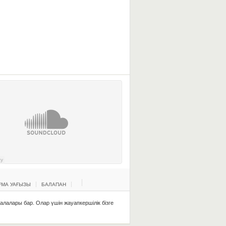
МА УАҒЫЗЫ
БАЛАПАН
қалалары бар. Олар үшін жауапкершілік бізге