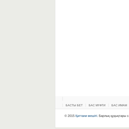
БАСТЫ БЕТ
БАС МҮФТИ
БАС ИМАМ
© 2015
Қаттани мешіті
. Барлық құқықтары са