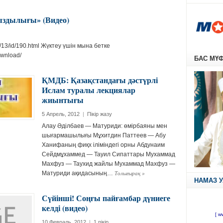
ңыздылығы» (Видео)
pe/13/id/190.html Жүктеу үшін мына бетке
ownload/
БАС МҮ
ҚМДБ: Қазақстандағы дәстүрлі
Ислам туралы лекциялар
жиынтығы
5 Апрель, 2012
|
Пікір жазу
Алау Әділбаев — Матуриди: өмірбаяны мен
шығармашылығы Мұхитдин Паттеев — Абу
Ханифаның фиқх іліміндегі орны Абдунаим
Сейдмұхаммед — Тауил Сипаттары Мухаммад
Махфуз — Таухид жайлы Мухаммад Махфуз —
Толығырақ
»
Матуриди ақидасының…
НАМАЗ 
Сүйінші! Соңғы пайғамбар дүниеге
келді (видео)
10 Февраль, 2012
|
1 пікір