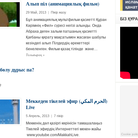
Алып піл (анимациялық фильм)
29 Май, 2013
|
Пікір жазу
БІЗ ҚҰР
Бұл анимациялық мультфильм қасиетті Құран
Кәрімнің «Фил» сүресі негізі алынды. Онда
Абраха деген залым патшаның қасиетті
Қағбаны қирату мақсатымен жасаған шабулы
кезіндегі алып Пілдердің әрекеттері
бенеленген. Фильм қазақ тілінде және…
Толығырақ
»
бөлу дұрыс па?
с па?
Меккеден тікелей эфир (الحرم المكي)
Live
5 Апрель, 2013
|
7 пікір
Меккенің дәл қазіргі көрінісін тамашалаңыз
Тікелей эфирдің Интернеттегі мекен-жайы
www.youtube.com/MakkahLive.