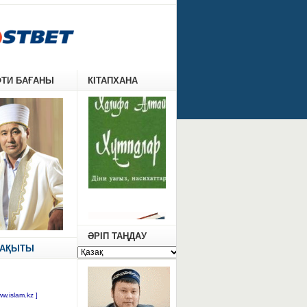
ФТИ БАҒАНЫ
КІТАПХАНА
ӘРІП ТАҢДАУ
УАҚЫТЫ