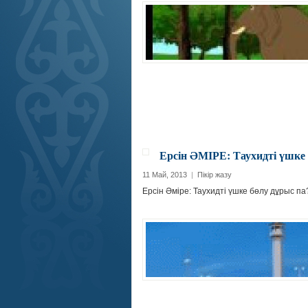
Ерсін ӘМІРЕ: Таухидті үшке 
11 Май, 2013
|
Пікір жазу
Ерсін Әміре: Таухидті үшке бөлу дұры