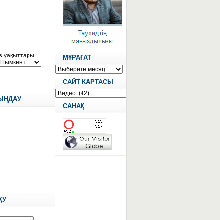
МҰРАҒАТ
САЙТ КАРТАСЫ
ТЫҢДАУ
САНАҚ
ҚУ