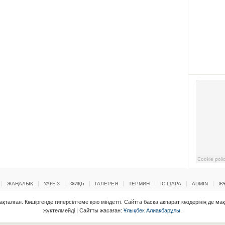
ЖАҢАЛЫҚ
УАҒЫЗ
ФИҚҺ
ГАЛЕРЕЯ
ТЕРМИН
ІС-ШАРА
ADMIN
ЖҰ
қталған. Көшіргенде гиперсілтеме қою міндетті. Сайтта басқа ақпарат көздерінің де ма
жүктелмейді | Сайтты жасаған:
Ұлықбек Алиакбарұлы
.