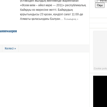
үстіміздегі жылдың көктемінде жариялаған
«Әсем киім – әйел көркі — 2011» республикалық
байқауы өз мәресіне жетті. Байқаудың
қорытындысы 23 қазан, күндізгі сағат 11:00-де
Толығырақ
»
Алматы қаласындағы Балуан…
 анимация
Келесі »