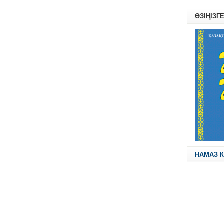
ӨЗІҢІЗГ
НАМАЗ К