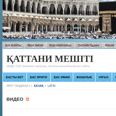
Біз жайлы
Өкіл имам
Кері байланыс
Онлайн Құран
Ұжым
ҚАТТАНИ МЕШІТІ
ҚМДБ, ОҚО Шымкент қалалық, орталық мешітінің ресми сайты
БАСТЫ БЕТ
БАС МҮФТИ
БАС ИМАМ
ЖАҢАЛЫҚ
УАҒЫЗ
ӘРІП ТАҢДАҢЫЗ:
ҚАЗАҚ
LATIN
ВИДЕО