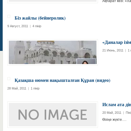
Ақпарат көзі: «Х
Біз жайлы (бейнеролик)
9 Август, 2011
|
4 пікір
«Даналар ізі
21 Июнь, 2011
|
1 
Қазақша оюмен нақышталған Құран (видео)
28 Май, 2011
|
1 пікір
Ислам ата дін
20 Май, 2011
|
Пік
Өзіңе жүкте….