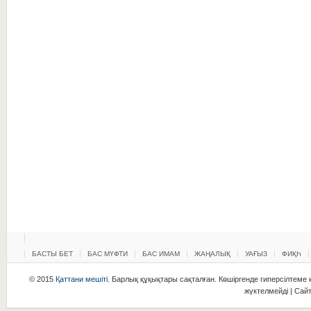
БАСТЫ БЕТ
БАС МҮФТИ
БАС ИМАМ
ЖАҢАЛЫҚ
УАҒЫЗ
ФИҚҺ
© 2015
Қаттани мешіті
. Барлық құқықтары сақталған. Көшіргенде гиперсілтеме қ
жүктелмейді | Сай