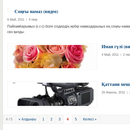
Соңғы намаз (видео)
6 Май, 2011
|
4 пікір
Пайғамбарымыз (с.ғ.с) бізге сіздердің әрбір намаздарыңыз ең соңғы нам
сөз қалды.
Иман гүлі (ви
4 Май, 2011
|
2 пік
Қаттани меші
26 Апрель, 2011
|
4 / 5
« Алдыңғы
1
2
3
4
5
Келесі »