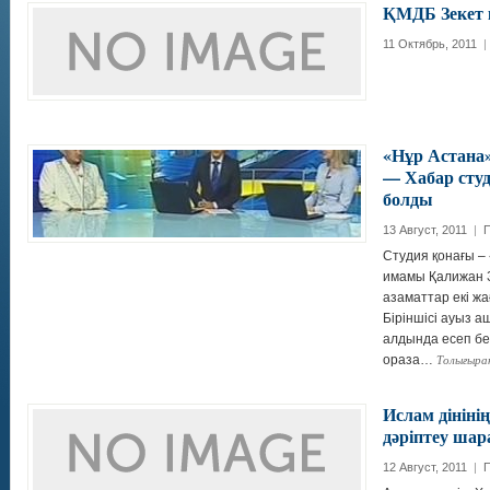
ҚМДБ Зекет 
11 Октябрь, 2011
|
«Нұр Астана»
— Хабар сту
болды
13 Август, 2011
|
П
Студия қонағы – 
имамы Қалижан З
азаматтар екі жа
Біріншісі ауыз а
алдында есеп бе
Толығыра
ораза…
Ислам дінін
дәріптеу шар
12 Август, 2011
|
П