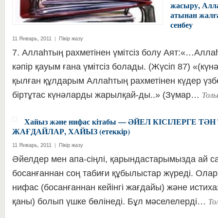
жасыру, Алл
атынан жалға
сенбеу
11 Январь, 2011
|
Пікір жазу
7. Аллаһтың рахметінен үмітсіз болу Аят:«…Алла
кәпір қауым ғана үмітсіз болады. (Жүсіп 87) «(күнә
қылған құлдарым Аллаһтың рахметінен күдер үзб
Тол
біртұтас күнәларды жарылқай-ды..» (Зүмар…
Хайыз және нифас кітабы — ӘЙЕЛ КІСІЛЕРГЕ ТӘ
ЖАҒДАЙЛАР, ХАЙЫЗ (етеккір)
11 Январь, 2011
|
Пікір жазу
Әйелдер мен апа-сіңлі, қарындастарымызда ай с
босанғаннан соң табиғи құбылыстар жүреді. Олар: 
нифас (босанғаннан кейінгі жағдайы) және истихаз
То
қаны) болып үшке бөлінеді. Бұл мәселелерді…