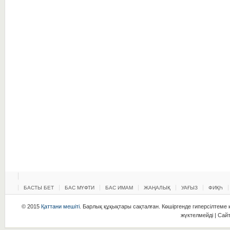
БАСТЫ БЕТ
БАС МҮФТИ
БАС ИМАМ
ЖАҢАЛЫҚ
УАҒЫЗ
ФИҚҺ
© 2015
Қаттани мешіті
. Барлық құқықтары сақталған. Көшіргенде гиперсілтеме қ
жүктелмейді | Сай