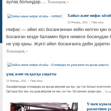
Толығырақ
»
аулақ болыңдар….
Хайыз және нифас кіт
13 Январь, 2011
|
Пікір жазу
Нифас — әйел кісі босанғаннан кейін келген қан 
Босанған кезде баламен бірге немесе босанудан 
не үзір қаны. Жүкті әйел босанғанға дейін дәрет
Толығырақ
»
ұзақ және ең қысқа уақыты
13 Январь, 2011
|
Пікір жазу
Ханафилерде етеккірдің ең қысқа мерзімі үш күн, үш түн болып есептеліп
Толы
Орташа бес күн, ең ұзақ мерзімі он күн, он түн. Он күннен асқан қан…
Үлкен күнәл
рахметінен үм