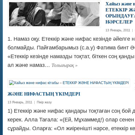
Хайыз және н
ЕТЕККІР Ж
ОРЫНДАУҒ
НӘРСЕЛЕР
13 Январь, 2011
|
1. Намаз оқу. Етеккір және нифас кезінде әйелге 
болмайды. Пайғамбарымыз (с.а.у) Фатима бинт Ә
«Етеккір кезінде намазды тоқтат, біткен соң қанды
Толығырақ
»
ал және намаз…
ЖӘНЕ НИФАСТЫҢ ҮКІМДЕРІ
13 Январь, 2011
|
Пікір жазу
1) Етеккір және нифас қандары тоқтаған соң бой д
керек. Алла Тағала: «(Ей, Мұхаммед!) олар сенен
сұрайды. Оларға: «Ол жиіренішті нәрсе, етеккір 