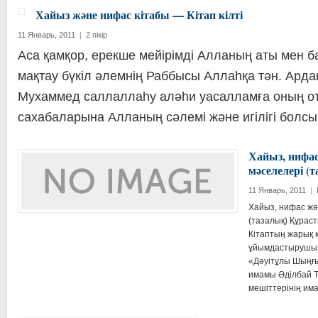
Хайыз және нифас кітабы — Кітап кілті
11 Январь, 2011
|
2 пікір
Аса қамқор, ерекше мейірімді Алланың аты мен 
мақтау бүкіл әлемнің Раббысы Аллаһқа тән. Ард
Мухаммед саллаллаһу аләһи уасалламға оның о
сахабаларына Алланың сәлемі және игілігі болс
Хайыз, нифас
мәселелері (
11 Январь, 2011
|
Хайыз, нифас жә
(тазалық) Құрас
Кітаптың жарық 
ұйымдастырушыл
«Дәуітұлы Шыңғы
имамы Әділбай 
мешіттерінің и