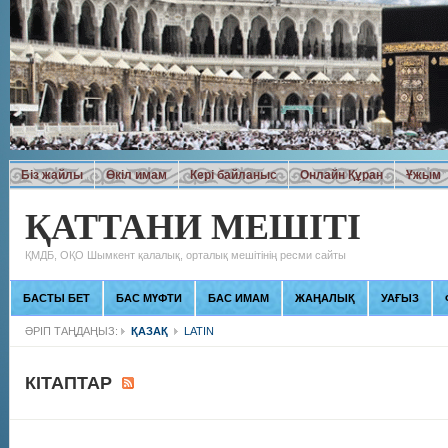
Біз жайлы
Өкіл имам
Кері байланыс
Онлайн Құран
Ұжым
ҚАТТАНИ МЕШІТІ
ҚМДБ, ОҚО Шымкент қалалық, орталық мешітінің ресми сайты
БАСТЫ БЕТ
БАС МҮФТИ
БАС ИМАМ
ЖАҢАЛЫҚ
УАҒЫЗ
ӘРІП ТАҢДАҢЫЗ:
ҚАЗАҚ
LATIN
КІТАПТАР