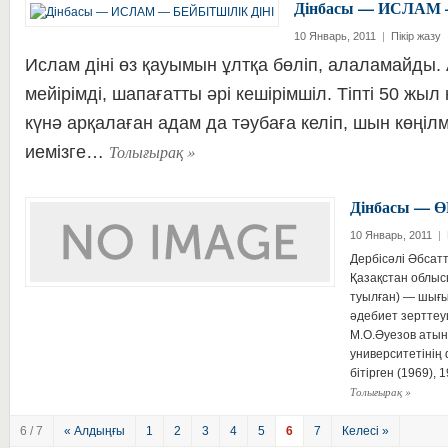
Дінбасы — ИСЛАМ 
10 Январь, 2011
|
Пікір жазу
Ислам діні өз қауымын ұлтқа бөліп, алаламайды.
мейірімді, шапағатты әрі кешірімшіл. Тіпті 50 жыл 
күнә арқалаған адам да тәубаға келіп, шын көңі
Толығырақ
»
иемізге…
Дінбасы — 
10 Январь, 2011
|
Дербісәлі Әбсатт
Қазақстан облыс
туылған) — шығы
әдебиет зерттеу
М.О.Әуезов атын
университетінің 
бітірген (1969)
Толығырақ
»
6 / 7
« Алдыңғы
1
2
3
4
5
6
7
Келесі »