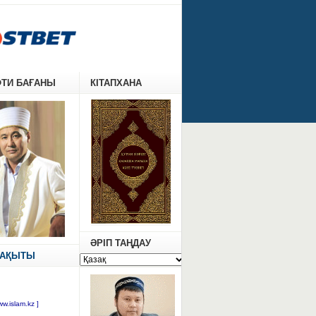
ФТИ БАҒАНЫ
КІТАПХАНА
ӘРІП ТАҢДАУ
УАҚЫТЫ