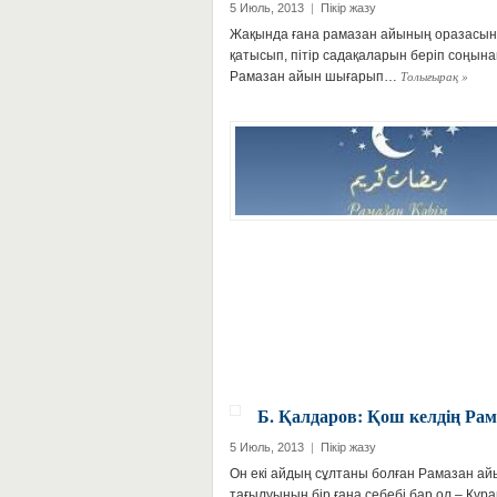
5 Июль, 2013
|
Пікір жазу
Жақында ғана рамазан айының оразасын 
қатысып, пітір садақаларын беріп соңынан
Толығырақ
»
Рамазан айын шығарып…
Б. Қалдаров: Қош келдің Рам
5 Июль, 2013
|
Пікір жазу
Он екі айдың сұлтаны болған Рамазан айы
тағылуының бір ғана себебі бар ол – Құра