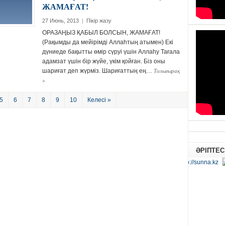
ЖАМАҒАТ!
27 Июнь, 2013
|
Пікір жазу
ОРАЗАҢЫЗ ҚАБЫЛ БОЛСЫН, ЖАМАҒАТ!
(Рақымды да мейiрiмдi Аллаһтың атымен) Екi
дүниеде бақытты өмiр сүруi үшiн Аллаһу Тағала
адамзат үшiн бiр жүйе, үкiм қойған. Бiз оны
Толығырақ
шариғат деп жүрмiз. Шариғаттың ең…
»
5
6
7
8
9
10
Келесі »
ӘРІПТЕС