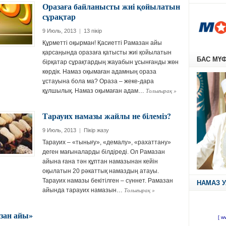
Оразаға байланысты жиі қойылатын
сұрақтар
9 Июль, 2013
|
13 пікір
Құрметті оқырман! Қасиетті Рамазан айы
қарсаңында оразаға қатысты жиі қойылатын
БАС МҮ
бірқатар сұрақтардың жауабын ұсынғанды жөн
көрдік. Намаз оқымаған адамның ораза
ұстауына бола ма? Ораза – жеке-дара
Толығырақ
»
құлшылық. Намаз оқымаған адам…
Тарауих намазы жайлы не білеміз?
9 Июль, 2013
|
Пікір жазу
Тарауих – «тынығу», «демалу», «рахаттану»
деген мағыналарды білдіреді. Ол Рамазан
айына ғана тән құптан намазынан кейін
оқылатын 20 рәкаттық намаздың атауы.
Тарауих намазы бекітілген – сүннет. Рамазан
НАМАЗ 
Толығырақ
»
айында тарауих намазын…
азан айы»