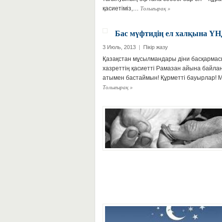
Толығырақ
»
қасиетіміз,…
Бас мүфтидің ел халқына Ү
3 Июль, 2013
|
Пікір жазу
Қазақстан мұсылмандары діни басқарм
хазреттің қасиетті Рамазан айына байла
атымен бастаймын! Құрметті бауырлар! 
Толығырақ
»