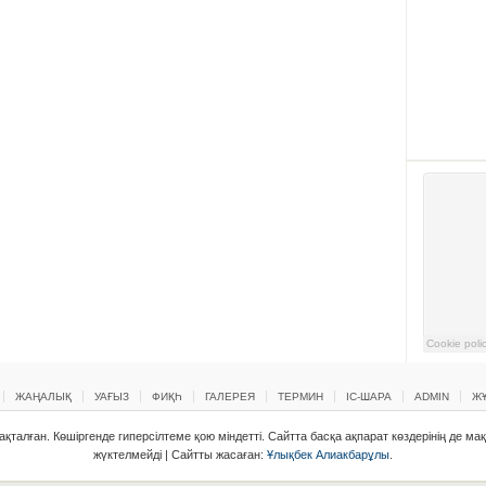
ЖАҢАЛЫҚ
УАҒЫЗ
ФИҚҺ
ГАЛЕРЕЯ
ТЕРМИН
ІС-ШАРА
ADMIN
ЖҰ
қталған. Көшіргенде гиперсілтеме қою міндетті. Сайтта басқа ақпарат көздерінің де ма
жүктелмейді | Сайтты жасаған:
Ұлықбек Алиакбарұлы
.