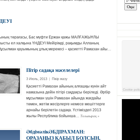
НДЕУІ
асының төрағасы, Бас мүфти Ержан қажы МАЛҒАЖЫҰЛЫ
нысты ел халқына ҮНДЕУІ Мейірімді, рақымды Алланың
Мұсылман қауымының ұлық мерекесі – қасиетті Рамазан айы…
Пітір садақа мәселелері
3 Июль, 2013
|
Пікір жазу
Қасиетті Рамазан айының алғашқы күнін айт
намазына дейін пітірі сақдақсы беріледі. Әрбір
мұсылман үшін Рамазан айында жағдайы
төмен, жетім жесірлерге немесе мешіттерге
арнайы берілетін садақа. Үстіміздегі 2013
Толығырақ
»
жылы Республика бойынша…
ӘбдiмәлiкӘБДIРАХМАН:
ОРАЗАҢЫЗ ҚАБЫЛ БОЛСЫН,