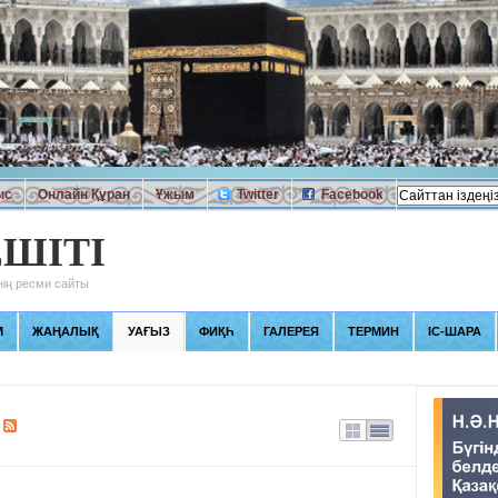
ыс
Онлайн Құран
Ұжым
Twitter
Facebook
ШІТІ
ің ресми сайты
М
ЖАҢАЛЫҚ
УАҒЫЗ
ФИҚҺ
ГАЛЕРЕЯ
ТЕРМИН
ІС-ШАРА