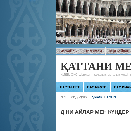
Біз жайлы
Өкіл имам
Кері байлан
ҚАТТАНИ МЕ
ҚМДБ, ОҚО Шымкент қалалық, орталық мешітін
БАСТЫ БЕТ
БАС МҮФТИ
БАС ИМА
ӘРІП ТАҢДАҢЫЗ:
ҚАЗАҚ
LATIN
ДІНИ АЙЛАР МЕН КҮНДЕР