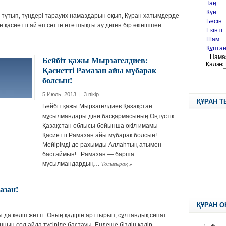
тұтып, түндері тарауих намаздарын оқып, Құран хатымдерде
 қасиетті ай әп сәтте өте шықты ау деген бір өкінішпен
Бейбіт қажы Мырзагелдиев:
Қасиетті Рамазан айы мүбарак
болсын!
5 Июль, 2013
|
3 пікір
ҚҰРАН 
Бейбіт қажы Мырзагелдиев Қазақстан
мұсылмандары діни басқармасының Оңтүстік
Қазақстан облысы бойынша өкіл имамы
Қасиетті Рамазан айы мүбарак болсын!
Мейірімді де рахымды Аллаһтың атымен
бастаймын! Рамазан — барша
Толығырақ
»
мұсылмандардың…
азан!
ҚҰРАН О
 да келіп жетті. Оның қадірін арттырып, сұлтандық сипат
нның сол айда түсіріле бастауы. Ендеше біздің қадір-