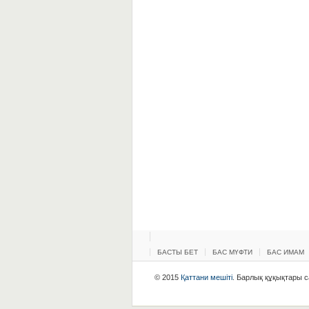
БАСТЫ БЕТ
БАС МҮФТИ
БАС ИМАМ
© 2015
Қаттани мешіті
. Барлық құқықтары са