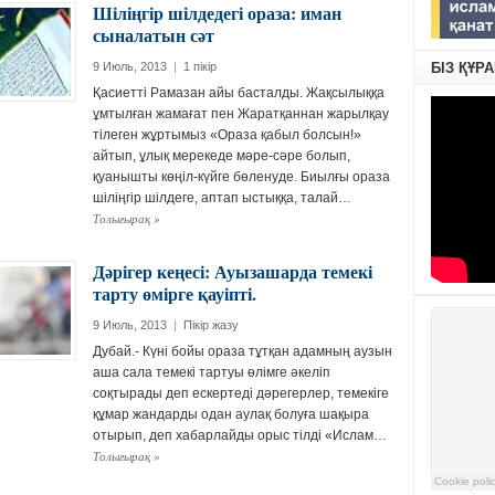
Шіліңгір шілдедегі ораза: иман
сыналатын сәт
9 Июль, 2013
|
1 пікір
БІЗ ҚҰР
Қасиетті Рамазан айы басталды. Жақсылыққа
ұмтылған жамағат пен Жаратқаннан жарылқау
тілеген жұртымыз «Ораза қабыл болсын!»
айтып, ұлық мерекеде мәре-сәре болып,
қуанышты көңіл-күйге бөленуде. Биылғы ораза
шіліңгір шілдеге, аптап ыстыққа, талай…
Толығырақ
»
Дәрігер кеңесі: Ауызашарда темекі
тарту өмірге қауіпті.
9 Июль, 2013
|
Пікір жазу
Дубай.- Күні бойы ораза тұтқан адамның аузын
аша сала темекі тартуы өлімге әкеліп
соқтырады деп ескертеді дәрегерлер, темекіге
құмар жандарды одан аулақ болуға шақыра
отырып, деп хабарлайды орыс тілді «Ислам…
Толығырақ
»