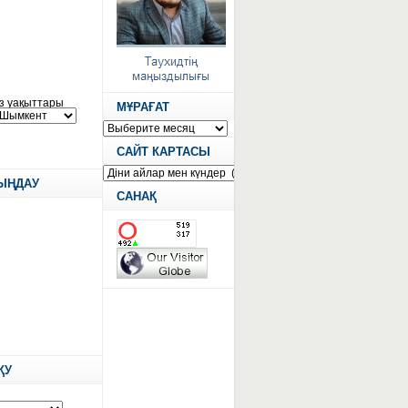
МҰРАҒАТ
САЙТ КАРТАСЫ
ТЫҢДАУ
САНАҚ
ҚУ