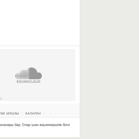
МА УАҒЫЗЫ
БАЛАПАН
қалалары бар. Олар үшін жауапкершілік бізге