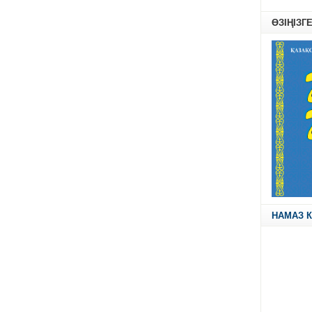
ӨЗІҢІЗГ
НАМАЗ К